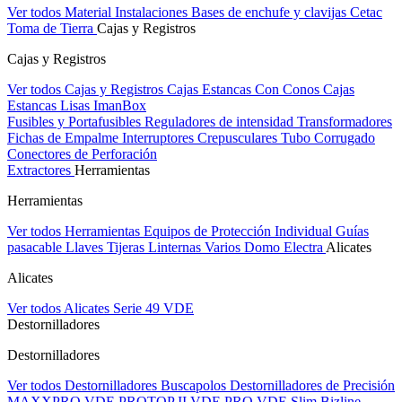
Ver todos Material Instalaciones
Bases de enchufe y clavijas Cetac
Toma de Tierra
Cajas y Registros
Cajas y Registros
Ver todos Cajas y Registros
Cajas Estancas Con Conos
Cajas
Estancas Lisas
ImanBox
Fusibles y Portafusibles
Reguladores de intensidad
Transformadores
Fichas de Empalme
Interruptores Crepusculares
Tubo Corrugado
Conectores de Perforación
Extractores
Herramientas
Herramientas
Ver todos Herramientas
Equipos de Protección Individual
Guías
pasacable
Llaves
Tijeras
Linternas
Varios
Domo Electra
Alicates
Alicates
Ver todos Alicates
Serie 49 VDE
Destornilladores
Destornilladores
Ver todos Destornilladores
Buscapolos
Destornilladores de Precisión
MAXXPRO VDE
PROTOP II VDE
PRO VDE Slim
Bizline