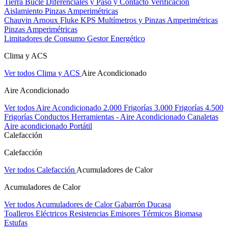
Tierra Bucle Diferenciales y Paso y Contacto
Verificación
Aislamiento
Pinzas Amperimétricas
Chauvin Arnoux
Fluke
KPS
Multímetros y Pinzas Amperimétricas
Pinzas Amperimétricas
Limitadores de Consumo
Gestor Energético
Clima y ACS
Ver todos Clima y ACS
Aire Acondicionado
Aire Acondicionado
Ver todos Aire Acondicionado
2.000 Frigorías
3.000 Frigorías
4.500
Frigorías
Conductos
Herramientas - Aire Acondicionado
Canaletas
Aire acondicionado Portátil
Calefacción
Calefacción
Ver todos Calefacción
Acumuladores de Calor
Acumuladores de Calor
Ver todos Acumuladores de Calor
Gabarrón
Ducasa
Toalleros Eléctricos
Resistencias
Emisores Térmicos
Biomasa
Estufas