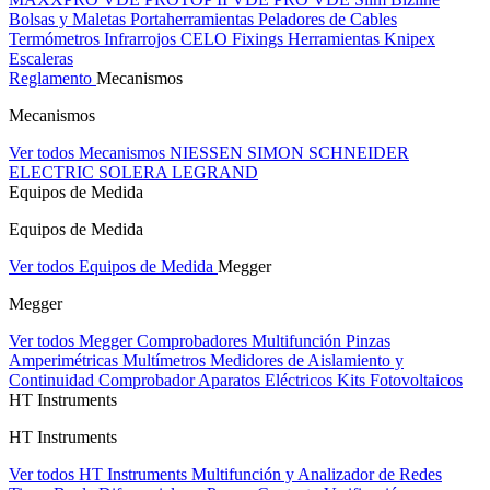
Bolsas y Maletas Portaherramientas
Peladores de Cables
Termómetros Infrarrojos
CELO Fixings
Herramientas Knipex
Escaleras
Reglamento
Mecanismos
Mecanismos
Ver todos Mecanismos
NIESSEN
SIMON
SCHNEIDER
ELECTRIC
SOLERA
LEGRAND
Equipos de Medida
Equipos de Medida
Ver todos Equipos de Medida
Megger
Megger
Ver todos Megger
Comprobadores Multifunción
Pinzas
Amperimétricas
Multímetros
Medidores de Aislamiento y
Continuidad
Comprobador Aparatos Eléctricos
Kits Fotovoltaicos
HT Instruments
HT Instruments
Ver todos HT Instruments
Multifunción y Analizador de Redes