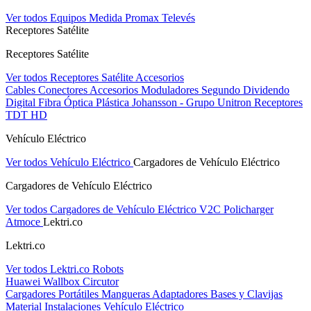
Ver todos Equipos Medida
Promax
Televés
Receptores Satélite
Receptores Satélite
Ver todos Receptores Satélite
Accesorios
Cables
Conectores
Accesorios
Moduladores
Segundo Dividendo
Digital
Fibra Óptica Plástica
Johansson - Grupo Unitron
Receptores
TDT HD
Vehículo Eléctrico
Ver todos Vehículo Eléctrico
Cargadores de Vehículo Eléctrico
Cargadores de Vehículo Eléctrico
Ver todos Cargadores de Vehículo Eléctrico
V2C
Policharger
Atmoce
Lektri.co
Lektri.co
Ver todos Lektri.co
Robots
Huawei
Wallbox
Circutor
Cargadores Portátiles
Mangueras
Adaptadores
Bases y Clavijas
Material Instalaciones Vehículo Eléctrico