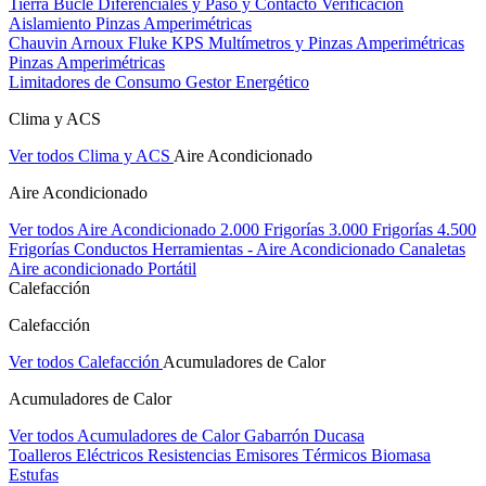
Tierra Bucle Diferenciales y Paso y Contacto
Verificación
Aislamiento
Pinzas Amperimétricas
Chauvin Arnoux
Fluke
KPS
Multímetros y Pinzas Amperimétricas
Pinzas Amperimétricas
Limitadores de Consumo
Gestor Energético
Clima y ACS
Ver todos Clima y ACS
Aire Acondicionado
Aire Acondicionado
Ver todos Aire Acondicionado
2.000 Frigorías
3.000 Frigorías
4.500
Frigorías
Conductos
Herramientas - Aire Acondicionado
Canaletas
Aire acondicionado Portátil
Calefacción
Calefacción
Ver todos Calefacción
Acumuladores de Calor
Acumuladores de Calor
Ver todos Acumuladores de Calor
Gabarrón
Ducasa
Toalleros Eléctricos
Resistencias
Emisores Térmicos
Biomasa
Estufas