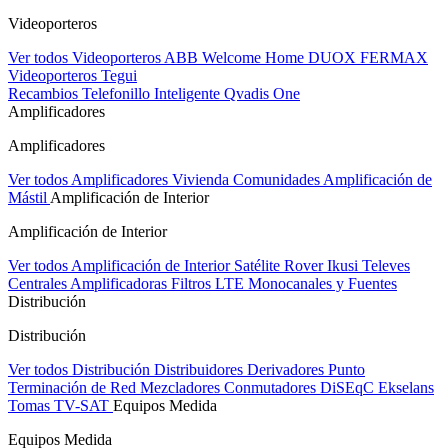
Videoporteros
Ver todos Videoporteros
ABB Welcome Home
DUOX FERMAX
Videoporteros Tegui
Recambios
Telefonillo Inteligente Qvadis One
Amplificadores
Amplificadores
Ver todos Amplificadores
Vivienda
Comunidades
Amplificación de
Mástil
Amplificación de Interior
Amplificación de Interior
Ver todos Amplificación de Interior
Satélite Rover
Ikusi
Televes
Centrales Amplificadoras
Filtros LTE
Monocanales y Fuentes
Distribución
Distribución
Ver todos Distribución
Distribuidores
Derivadores
Punto
Terminación de Red
Mezcladores
Conmutadores DiSEqC
Ekselans
Tomas TV-SAT
Equipos Medida
Equipos Medida