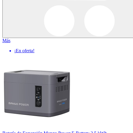
Más
¡En oferta!