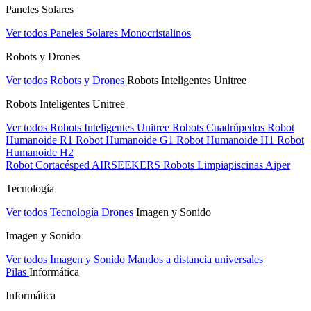
Paneles Solares
Ver todos Paneles Solares
Monocristalinos
Robots y Drones
Ver todos Robots y Drones
Robots Inteligentes Unitree
Robots Inteligentes Unitree
Ver todos Robots Inteligentes Unitree
Robots Cuadrúpedos
Robot
Humanoide R1
Robot Humanoide G1
Robot Humanoide H1
Robot
Humanoide H2
Robot Cortacésped AIRSEEKERS
Robots Limpiapiscinas Aiper
Tecnología
Ver todos Tecnología
Drones
Imagen y Sonido
Imagen y Sonido
Ver todos Imagen y Sonido
Mandos a distancia universales
Pilas
Informática
Informática