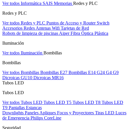
Ver todos Informática
SAIS
Memorias
Redes y PLC
Redes y PLC
Ver todos Redes y PLC
Puntos de Acceso y Router
Switch
Accesorios Redes
Antenas Wifi
Tarjetas de Red
Robots de limpieza de piscinas Aiper
Fibra Óptica Plástica
Iluminación
Ver todos Iluminación
Bombillas
Bombillas
Ver todos Bombillas
Bombillas E27
Bombillas E14
G24
G4
G9
Dicroicas GU10
Dicroicas MR16
Tubos LED
Tubos LED
Ver todos Tubos LED
Tubos LED T5
Tubos LED T8
Tubos LED
T9
Pantallas Estancas
Downlights
Paneles
Apliques Focos y Proyectores
Tiras LED
Luces
de Emergencia
Philips CoreLine
Seguridad