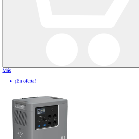
Más
¡En oferta!