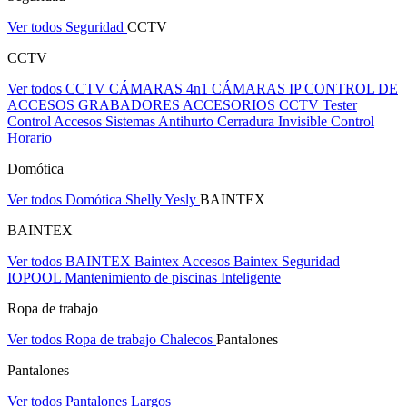
Ver todos Seguridad
CCTV
CCTV
Ver todos CCTV
CÁMARAS 4n1
CÁMARAS IP
CONTROL DE
ACCESOS
GRABADORES
ACCESORIOS CCTV
Tester
Control Accesos
Sistemas Antihurto
Cerradura Invisible
Control
Horario
Domótica
Ver todos Domótica
Shelly
Yesly
BAINTEX
BAINTEX
Ver todos BAINTEX
Baintex Accesos
Baintex Seguridad
IOPOOL Mantenimiento de piscinas Inteligente
Ropa de trabajo
Ver todos Ropa de trabajo
Chalecos
Pantalones
Pantalones
Ver todos Pantalones
Largos