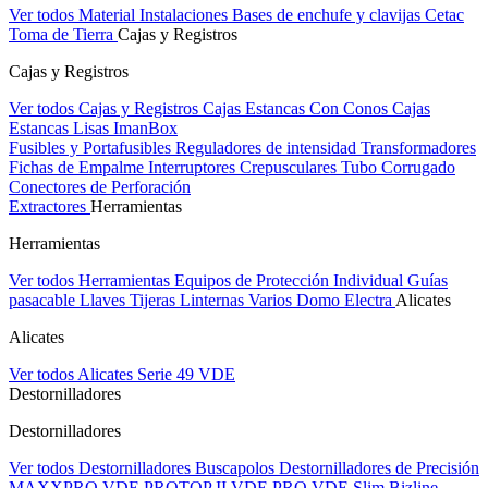
Ver todos Material Instalaciones
Bases de enchufe y clavijas Cetac
Toma de Tierra
Cajas y Registros
Cajas y Registros
Ver todos Cajas y Registros
Cajas Estancas Con Conos
Cajas
Estancas Lisas
ImanBox
Fusibles y Portafusibles
Reguladores de intensidad
Transformadores
Fichas de Empalme
Interruptores Crepusculares
Tubo Corrugado
Conectores de Perforación
Extractores
Herramientas
Herramientas
Ver todos Herramientas
Equipos de Protección Individual
Guías
pasacable
Llaves
Tijeras
Linternas
Varios
Domo Electra
Alicates
Alicates
Ver todos Alicates
Serie 49 VDE
Destornilladores
Destornilladores
Ver todos Destornilladores
Buscapolos
Destornilladores de Precisión
MAXXPRO VDE
PROTOP II VDE
PRO VDE Slim
Bizline