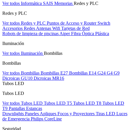
Ver todos Informática
SAIS
Memorias
Redes y PLC
Redes y PLC
Ver todos Redes y PLC
Puntos de Acceso y Router
Switch
Accesorios Redes
Antenas Wifi
Tarjetas de Red
Robots de limpieza de piscinas Aiper
Fibra Óptica Plástica
Iluminación
Ver todos Iluminación
Bombillas
Bombillas
Ver todos Bombillas
Bombillas E27
Bombillas E14
G24
G4
G9
Dicroicas GU10
Dicroicas MR16
Tubos LED
Tubos LED
Ver todos Tubos LED
Tubos LED T5
Tubos LED T8
Tubos LED
T9
Pantallas Estancas
Downlights
Paneles
Apliques Focos y Proyectores
Tiras LED
Luces
de Emergencia
Philips CoreLine
Seguridad