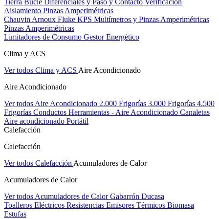
Tierra Bucle Diferenciales y Paso y Contacto
Verificación
Aislamiento
Pinzas Amperimétricas
Chauvin Arnoux
Fluke
KPS
Multímetros y Pinzas Amperimétricas
Pinzas Amperimétricas
Limitadores de Consumo
Gestor Energético
Clima y ACS
Ver todos Clima y ACS
Aire Acondicionado
Aire Acondicionado
Ver todos Aire Acondicionado
2.000 Frigorías
3.000 Frigorías
4.500
Frigorías
Conductos
Herramientas - Aire Acondicionado
Canaletas
Aire acondicionado Portátil
Calefacción
Calefacción
Ver todos Calefacción
Acumuladores de Calor
Acumuladores de Calor
Ver todos Acumuladores de Calor
Gabarrón
Ducasa
Toalleros Eléctricos
Resistencias
Emisores Térmicos
Biomasa
Estufas