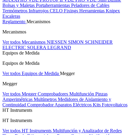
Bolsas y Maletas Portaherramientas
Peladores de Cables
Termómetros Infrarrojos
CELO Fixings
Herramientas Knipex
Escaleras
Reglamento
Mecanismos
Mecanismos
Ver todos Mecanismos
NIESSEN
SIMON
SCHNEIDER
ELECTRIC
SOLERA
LEGRAND
Equipos de Medida
Equipos de Medida
Ver todos Equipos de Medida
Megger
Megger
Ver todos Megger
Comprobadores Multifunción
Pinzas
Amperimétricas
Multímetros
Medidores de Aislamiento y
Continuidad
Comprobador Aparatos Eléctricos
Kits Fotovoltaicos
HT Instruments
HT Instruments
Ver todos HT Instruments
Multifunción y Analizador de Redes