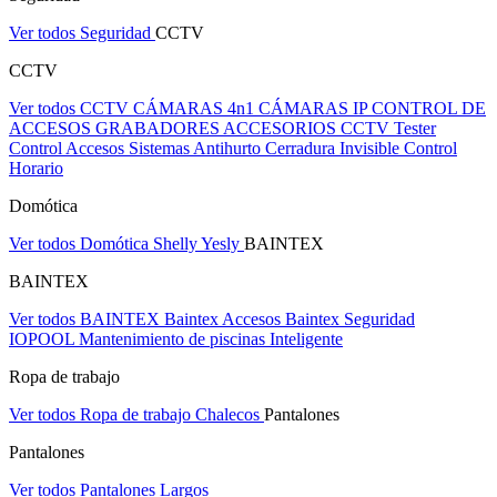
Ver todos Seguridad
CCTV
CCTV
Ver todos CCTV
CÁMARAS 4n1
CÁMARAS IP
CONTROL DE
ACCESOS
GRABADORES
ACCESORIOS CCTV
Tester
Control Accesos
Sistemas Antihurto
Cerradura Invisible
Control
Horario
Domótica
Ver todos Domótica
Shelly
Yesly
BAINTEX
BAINTEX
Ver todos BAINTEX
Baintex Accesos
Baintex Seguridad
IOPOOL Mantenimiento de piscinas Inteligente
Ropa de trabajo
Ver todos Ropa de trabajo
Chalecos
Pantalones
Pantalones
Ver todos Pantalones
Largos