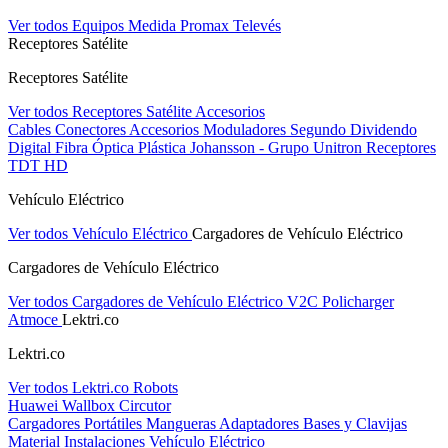
Ver todos Equipos Medida
Promax
Televés
Receptores Satélite
Receptores Satélite
Ver todos Receptores Satélite
Accesorios
Cables
Conectores
Accesorios
Moduladores
Segundo Dividendo
Digital
Fibra Óptica Plástica
Johansson - Grupo Unitron
Receptores
TDT HD
Vehículo Eléctrico
Ver todos Vehículo Eléctrico
Cargadores de Vehículo Eléctrico
Cargadores de Vehículo Eléctrico
Ver todos Cargadores de Vehículo Eléctrico
V2C
Policharger
Atmoce
Lektri.co
Lektri.co
Ver todos Lektri.co
Robots
Huawei
Wallbox
Circutor
Cargadores Portátiles
Mangueras
Adaptadores
Bases y Clavijas
Material Instalaciones Vehículo Eléctrico