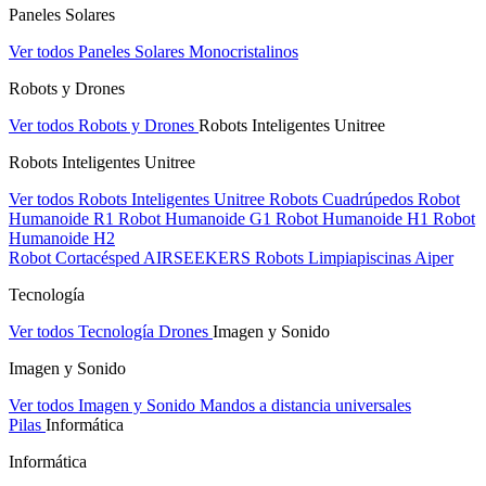
Paneles Solares
Ver todos Paneles Solares
Monocristalinos
Robots y Drones
Ver todos Robots y Drones
Robots Inteligentes Unitree
Robots Inteligentes Unitree
Ver todos Robots Inteligentes Unitree
Robots Cuadrúpedos
Robot
Humanoide R1
Robot Humanoide G1
Robot Humanoide H1
Robot
Humanoide H2
Robot Cortacésped AIRSEEKERS
Robots Limpiapiscinas Aiper
Tecnología
Ver todos Tecnología
Drones
Imagen y Sonido
Imagen y Sonido
Ver todos Imagen y Sonido
Mandos a distancia universales
Pilas
Informática
Informática