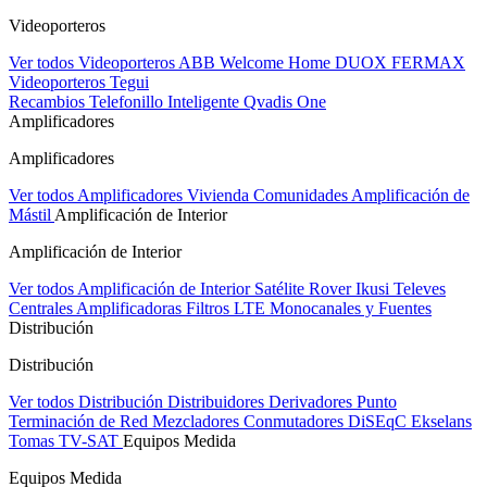
Videoporteros
Ver todos Videoporteros
ABB Welcome Home
DUOX FERMAX
Videoporteros Tegui
Recambios
Telefonillo Inteligente Qvadis One
Amplificadores
Amplificadores
Ver todos Amplificadores
Vivienda
Comunidades
Amplificación de
Mástil
Amplificación de Interior
Amplificación de Interior
Ver todos Amplificación de Interior
Satélite Rover
Ikusi
Televes
Centrales Amplificadoras
Filtros LTE
Monocanales y Fuentes
Distribución
Distribución
Ver todos Distribución
Distribuidores
Derivadores
Punto
Terminación de Red
Mezcladores
Conmutadores DiSEqC
Ekselans
Tomas TV-SAT
Equipos Medida
Equipos Medida