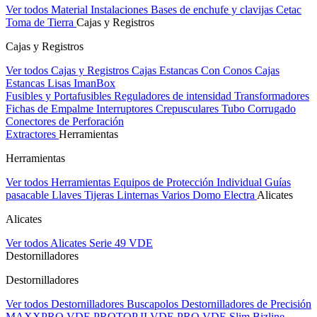
Ver todos Material Instalaciones
Bases de enchufe y clavijas Cetac
Toma de Tierra
Cajas y Registros
Cajas y Registros
Ver todos Cajas y Registros
Cajas Estancas Con Conos
Cajas
Estancas Lisas
ImanBox
Fusibles y Portafusibles
Reguladores de intensidad
Transformadores
Fichas de Empalme
Interruptores Crepusculares
Tubo Corrugado
Conectores de Perforación
Extractores
Herramientas
Herramientas
Ver todos Herramientas
Equipos de Protección Individual
Guías
pasacable
Llaves
Tijeras
Linternas
Varios
Domo Electra
Alicates
Alicates
Ver todos Alicates
Serie 49 VDE
Destornilladores
Destornilladores
Ver todos Destornilladores
Buscapolos
Destornilladores de Precisión
MAXXPRO VDE
PROTOP II VDE
PRO VDE Slim
Bizline