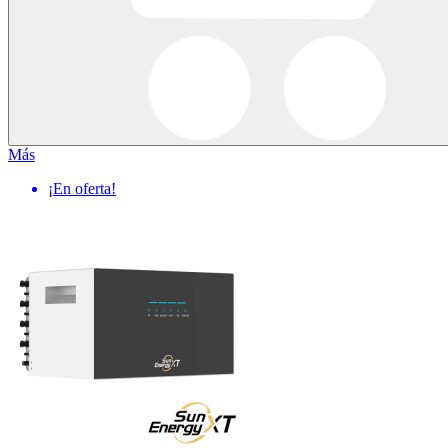
Más
¡En oferta!