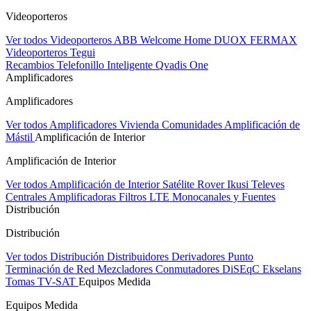
Videoporteros
Ver todos Videoporteros
ABB Welcome Home
DUOX FERMAX
Videoporteros Tegui
Recambios
Telefonillo Inteligente Qvadis One
Amplificadores
Amplificadores
Ver todos Amplificadores
Vivienda
Comunidades
Amplificación de
Mástil
Amplificación de Interior
Amplificación de Interior
Ver todos Amplificación de Interior
Satélite Rover
Ikusi
Televes
Centrales Amplificadoras
Filtros LTE
Monocanales y Fuentes
Distribución
Distribución
Ver todos Distribución
Distribuidores
Derivadores
Punto
Terminación de Red
Mezcladores
Conmutadores DiSEqC
Ekselans
Tomas TV-SAT
Equipos Medida
Equipos Medida