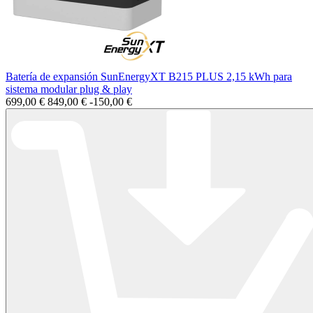
Batería de expansión SunEnergyXT B215 PLUS 2,15 kWh para
sistema modular plug & play
699,00 €
849,00 €
-150,00 €