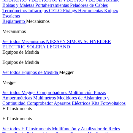
Bolsas y Maletas Portaherramientas
Peladores de Cables
Termómetros Infrarrojos
CELO Fixings
Herramientas Knipex
Escaleras
Reglamento
Mecanismos
Mecanismos
Ver todos Mecanismos
NIESSEN
SIMON
SCHNEIDER
ELECTRIC
SOLERA
LEGRAND
Equipos de Medida
Equipos de Medida
Ver todos Equipos de Medida
Megger
Megger
Ver todos Megger
Comprobadores Multifunción
Pinzas
Amperimétricas
Multímetros
Medidores de Aislamiento y
Continuidad
Comprobador Aparatos Eléctricos
Kits Fotovoltaicos
HT Instruments
HT Instruments
Ver todos HT Instruments
Multifunción y Analizador de Redes