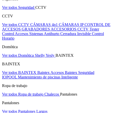
Ver todos Seguridad
CCTV
CCTV
Ver todos CCTV
CÁMARAS 4n1
CÁMARAS IP
CONTROL DE
ACCESOS
GRABADORES
ACCESORIOS CCTV
Tester
Control Accesos
Sistemas Antihurto
Cerradura Invisible
Control
Horario
Domótica
Ver todos Domótica
Shelly
Yesly
BAINTEX
BAINTEX
Ver todos BAINTEX
Baintex Accesos
Baintex Seguridad
IOPOOL Mantenimiento de piscinas Inteligente
Ropa de trabajo
Ver todos Ropa de trabajo
Chalecos
Pantalones
Pantalones
Ver todos Pantalones
Largos