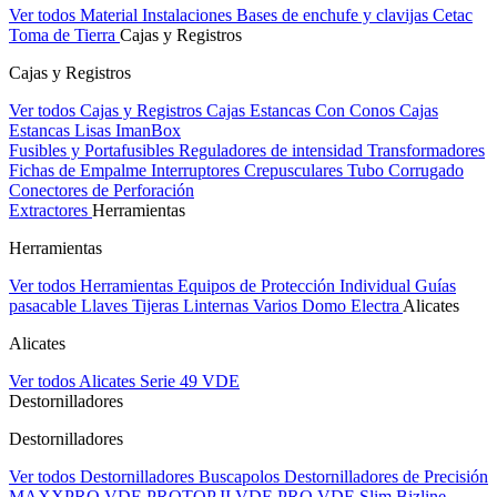
Ver todos Material Instalaciones
Bases de enchufe y clavijas Cetac
Toma de Tierra
Cajas y Registros
Cajas y Registros
Ver todos Cajas y Registros
Cajas Estancas Con Conos
Cajas
Estancas Lisas
ImanBox
Fusibles y Portafusibles
Reguladores de intensidad
Transformadores
Fichas de Empalme
Interruptores Crepusculares
Tubo Corrugado
Conectores de Perforación
Extractores
Herramientas
Herramientas
Ver todos Herramientas
Equipos de Protección Individual
Guías
pasacable
Llaves
Tijeras
Linternas
Varios
Domo Electra
Alicates
Alicates
Ver todos Alicates
Serie 49 VDE
Destornilladores
Destornilladores
Ver todos Destornilladores
Buscapolos
Destornilladores de Precisión
MAXXPRO VDE
PROTOP II VDE
PRO VDE Slim
Bizline