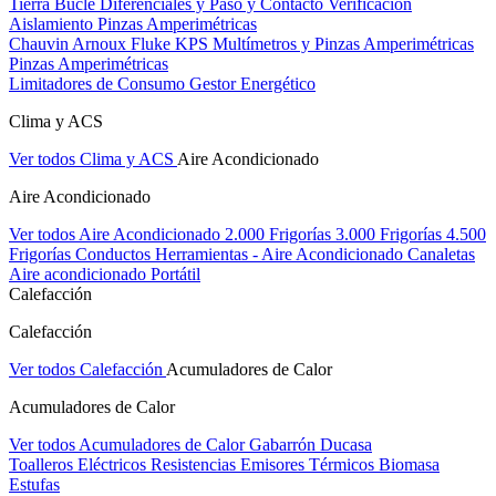
Tierra Bucle Diferenciales y Paso y Contacto
Verificación
Aislamiento
Pinzas Amperimétricas
Chauvin Arnoux
Fluke
KPS
Multímetros y Pinzas Amperimétricas
Pinzas Amperimétricas
Limitadores de Consumo
Gestor Energético
Clima y ACS
Ver todos Clima y ACS
Aire Acondicionado
Aire Acondicionado
Ver todos Aire Acondicionado
2.000 Frigorías
3.000 Frigorías
4.500
Frigorías
Conductos
Herramientas - Aire Acondicionado
Canaletas
Aire acondicionado Portátil
Calefacción
Calefacción
Ver todos Calefacción
Acumuladores de Calor
Acumuladores de Calor
Ver todos Acumuladores de Calor
Gabarrón
Ducasa
Toalleros Eléctricos
Resistencias
Emisores Térmicos
Biomasa
Estufas