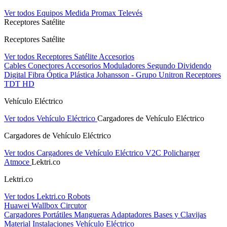
Ver todos Equipos Medida
Promax
Televés
Receptores Satélite
Receptores Satélite
Ver todos Receptores Satélite
Accesorios
Cables
Conectores
Accesorios
Moduladores
Segundo Dividendo
Digital
Fibra Óptica Plástica
Johansson - Grupo Unitron
Receptores
TDT HD
Vehículo Eléctrico
Ver todos Vehículo Eléctrico
Cargadores de Vehículo Eléctrico
Cargadores de Vehículo Eléctrico
Ver todos Cargadores de Vehículo Eléctrico
V2C
Policharger
Atmoce
Lektri.co
Lektri.co
Ver todos Lektri.co
Robots
Huawei
Wallbox
Circutor
Cargadores Portátiles
Mangueras
Adaptadores
Bases y Clavijas
Material Instalaciones Vehículo Eléctrico