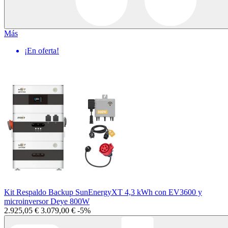
Más
¡En oferta!
Kit Respaldo Backup SunEnergyXT 4,3 kWh con EV3600 y
microinversor Deye 800W
2.925,05 €
3.079,00 €
-5%