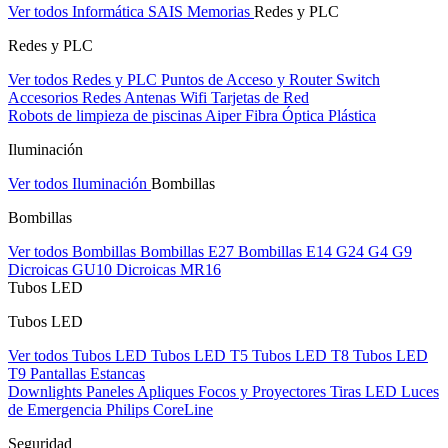
Ver todos Informática
SAIS
Memorias
Redes y PLC
Redes y PLC
Ver todos Redes y PLC
Puntos de Acceso y Router
Switch
Accesorios Redes
Antenas Wifi
Tarjetas de Red
Robots de limpieza de piscinas Aiper
Fibra Óptica Plástica
Iluminación
Ver todos Iluminación
Bombillas
Bombillas
Ver todos Bombillas
Bombillas E27
Bombillas E14
G24
G4
G9
Dicroicas GU10
Dicroicas MR16
Tubos LED
Tubos LED
Ver todos Tubos LED
Tubos LED T5
Tubos LED T8
Tubos LED
T9
Pantallas Estancas
Downlights
Paneles
Apliques Focos y Proyectores
Tiras LED
Luces
de Emergencia
Philips CoreLine
Seguridad