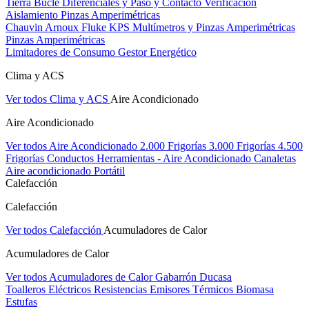
Tierra Bucle Diferenciales y Paso y Contacto
Verificación
Aislamiento
Pinzas Amperimétricas
Chauvin Arnoux
Fluke
KPS
Multímetros y Pinzas Amperimétricas
Pinzas Amperimétricas
Limitadores de Consumo
Gestor Energético
Clima y ACS
Ver todos Clima y ACS
Aire Acondicionado
Aire Acondicionado
Ver todos Aire Acondicionado
2.000 Frigorías
3.000 Frigorías
4.500
Frigorías
Conductos
Herramientas - Aire Acondicionado
Canaletas
Aire acondicionado Portátil
Calefacción
Calefacción
Ver todos Calefacción
Acumuladores de Calor
Acumuladores de Calor
Ver todos Acumuladores de Calor
Gabarrón
Ducasa
Toalleros Eléctricos
Resistencias
Emisores Térmicos
Biomasa
Estufas