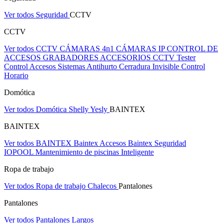
Ver todos Seguridad
CCTV
CCTV
Ver todos CCTV
CÁMARAS 4n1
CÁMARAS IP
CONTROL DE
ACCESOS
GRABADORES
ACCESORIOS CCTV
Tester
Control Accesos
Sistemas Antihurto
Cerradura Invisible
Control
Horario
Domótica
Ver todos Domótica
Shelly
Yesly
BAINTEX
BAINTEX
Ver todos BAINTEX
Baintex Accesos
Baintex Seguridad
IOPOOL Mantenimiento de piscinas Inteligente
Ropa de trabajo
Ver todos Ropa de trabajo
Chalecos
Pantalones
Pantalones
Ver todos Pantalones
Largos