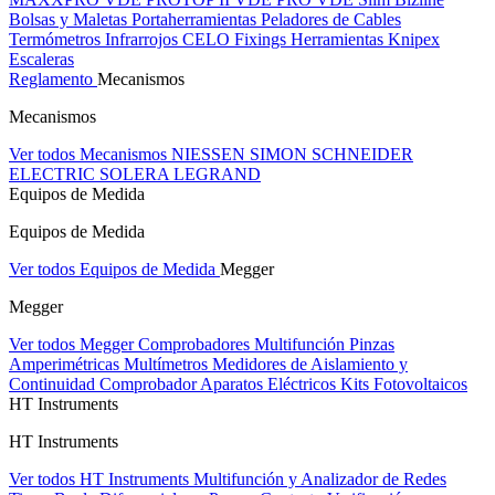
Bolsas y Maletas Portaherramientas
Peladores de Cables
Termómetros Infrarrojos
CELO Fixings
Herramientas Knipex
Escaleras
Reglamento
Mecanismos
Mecanismos
Ver todos Mecanismos
NIESSEN
SIMON
SCHNEIDER
ELECTRIC
SOLERA
LEGRAND
Equipos de Medida
Equipos de Medida
Ver todos Equipos de Medida
Megger
Megger
Ver todos Megger
Comprobadores Multifunción
Pinzas
Amperimétricas
Multímetros
Medidores de Aislamiento y
Continuidad
Comprobador Aparatos Eléctricos
Kits Fotovoltaicos
HT Instruments
HT Instruments
Ver todos HT Instruments
Multifunción y Analizador de Redes