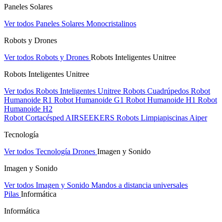
Paneles Solares
Ver todos Paneles Solares
Monocristalinos
Robots y Drones
Ver todos Robots y Drones
Robots Inteligentes Unitree
Robots Inteligentes Unitree
Ver todos Robots Inteligentes Unitree
Robots Cuadrúpedos
Robot
Humanoide R1
Robot Humanoide G1
Robot Humanoide H1
Robot
Humanoide H2
Robot Cortacésped AIRSEEKERS
Robots Limpiapiscinas Aiper
Tecnología
Ver todos Tecnología
Drones
Imagen y Sonido
Imagen y Sonido
Ver todos Imagen y Sonido
Mandos a distancia universales
Pilas
Informática
Informática