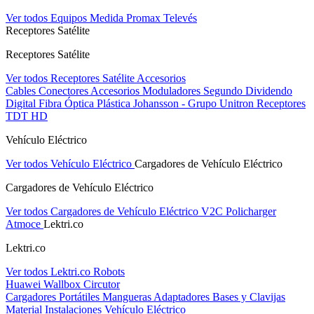
Ver todos Equipos Medida
Promax
Televés
Receptores Satélite
Receptores Satélite
Ver todos Receptores Satélite
Accesorios
Cables
Conectores
Accesorios
Moduladores
Segundo Dividendo
Digital
Fibra Óptica Plástica
Johansson - Grupo Unitron
Receptores
TDT HD
Vehículo Eléctrico
Ver todos Vehículo Eléctrico
Cargadores de Vehículo Eléctrico
Cargadores de Vehículo Eléctrico
Ver todos Cargadores de Vehículo Eléctrico
V2C
Policharger
Atmoce
Lektri.co
Lektri.co
Ver todos Lektri.co
Robots
Huawei
Wallbox
Circutor
Cargadores Portátiles
Mangueras
Adaptadores
Bases y Clavijas
Material Instalaciones Vehículo Eléctrico