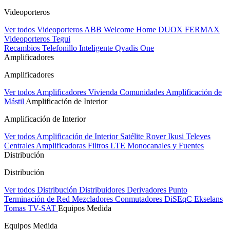
Videoporteros
Ver todos Videoporteros
ABB Welcome Home
DUOX FERMAX
Videoporteros Tegui
Recambios
Telefonillo Inteligente Qvadis One
Amplificadores
Amplificadores
Ver todos Amplificadores
Vivienda
Comunidades
Amplificación de
Mástil
Amplificación de Interior
Amplificación de Interior
Ver todos Amplificación de Interior
Satélite Rover
Ikusi
Televes
Centrales Amplificadoras
Filtros LTE
Monocanales y Fuentes
Distribución
Distribución
Ver todos Distribución
Distribuidores
Derivadores
Punto
Terminación de Red
Mezcladores
Conmutadores DiSEqC
Ekselans
Tomas TV-SAT
Equipos Medida
Equipos Medida