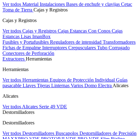
Ver todos Material Instalaciones
Bases de enchufe y clavijas Cetac
Toma de Tierra
Cajas y Registros
Cajas y Registros
Ver todos Cajas y Registros
Cajas Estancas Con Conos
Cajas
Estancas Lisas
ImanBox
Fusibles y Portafusibles
Reguladores de intensidad
Transformadores
Fichas de Empalme
Interruptores Crepusculares
Tubo Corrugado
Conectores de Perforación
Extractores
Herramientas
Herramientas
Ver todos Herramientas
Equipos de Protección Individual
Guías
pasacable
Llaves
Tijeras
Linternas
Varios
Domo Electra
Alicates
Alicates
Ver todos Alicates
Serie 49 VDE
Destornilladores
Destornilladores
Ver todos Destornilladores
Buscapolos
Destornilladores de Precisión
MAXXPRO VDE
PROTOP II VDE
PRO VDE Slim
Bizline