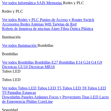
Ver todos Informática
SAIS
Memorias
Redes y PLC
Redes y PLC
Ver todos Redes y PLC
Puntos de Acceso y Router
Switch
Accesorios Redes
Antenas Wifi
Tarjetas de Red
Robots de limpieza de piscinas Aiper
Fibra Óptica Plástica
Iluminación
Ver todos Iluminación
Bombillas
Bombillas
Ver todos Bombillas
Bombillas E27
Bombillas E14
G24
G4
G9
Dicroicas GU10
Dicroicas MR16
Tubos LED
Tubos LED
Ver todos Tubos LED
Tubos LED T5
Tubos LED T8
Tubos LED
T9
Pantallas Estancas
Downlights
Paneles
Apliques Focos y Proyectores
Tiras LED
Luces
de Emergencia
Philips CoreLine
Seguridad