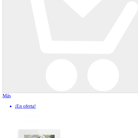
Más
¡En oferta!