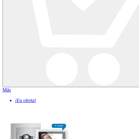
Más
¡En oferta!