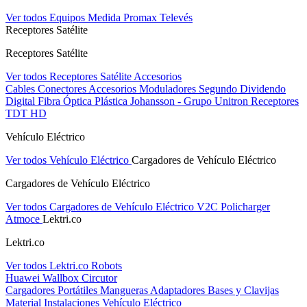
Ver todos Equipos Medida
Promax
Televés
Receptores Satélite
Receptores Satélite
Ver todos Receptores Satélite
Accesorios
Cables
Conectores
Accesorios
Moduladores
Segundo Dividendo
Digital
Fibra Óptica Plástica
Johansson - Grupo Unitron
Receptores
TDT HD
Vehículo Eléctrico
Ver todos Vehículo Eléctrico
Cargadores de Vehículo Eléctrico
Cargadores de Vehículo Eléctrico
Ver todos Cargadores de Vehículo Eléctrico
V2C
Policharger
Atmoce
Lektri.co
Lektri.co
Ver todos Lektri.co
Robots
Huawei
Wallbox
Circutor
Cargadores Portátiles
Mangueras
Adaptadores
Bases y Clavijas
Material Instalaciones Vehículo Eléctrico