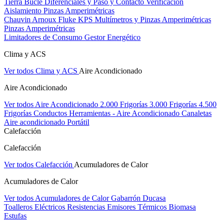
Tierra Bucle Diferenciales y Paso y Contacto
Verificación
Aislamiento
Pinzas Amperimétricas
Chauvin Arnoux
Fluke
KPS
Multímetros y Pinzas Amperimétricas
Pinzas Amperimétricas
Limitadores de Consumo
Gestor Energético
Clima y ACS
Ver todos Clima y ACS
Aire Acondicionado
Aire Acondicionado
Ver todos Aire Acondicionado
2.000 Frigorías
3.000 Frigorías
4.500
Frigorías
Conductos
Herramientas - Aire Acondicionado
Canaletas
Aire acondicionado Portátil
Calefacción
Calefacción
Ver todos Calefacción
Acumuladores de Calor
Acumuladores de Calor
Ver todos Acumuladores de Calor
Gabarrón
Ducasa
Toalleros Eléctricos
Resistencias
Emisores Térmicos
Biomasa
Estufas