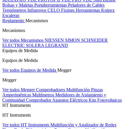
Bolsas y Maletas Portaherramientas
Peladores de Cables
Termómetros Infrarrojos
CELO Fixings
Herramientas Knipex
Escaleras
Reglamento
Mecanismos
Mecanismos
Ver todos Mecanismos
NIESSEN
SIMON
SCHNEIDER
ELECTRIC
SOLERA
LEGRAND
Equipos de Medida
Equipos de Medida
Ver todos Equipos de Medida
Megger
Megger
Ver todos Megger
Comprobadores Multifunción
Pinzas
Amperimétricas
Multímetros
Medidores de Aislamiento y
Continuidad
Comprobador Aparatos Eléctricos
Kits Fotovoltaicos
HT Instruments
HT Instruments
Ver todos HT Instruments
Multifunción y Analizador de Redes