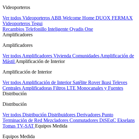
Videoporteros
Ver todos Videoporteros
ABB Welcome Home
DUOX FERMAX
Videoporteros Tegui
Recambios
Telefonillo Inteligente Qvadis One
Amplificadores
Amplificadores
Ver todos Amplificadores
Vivienda
Comunidades
Amplificación de
Mástil
Amplificación de Interior
Amplificación de Interior
Ver todos Amplificación de Interior
Satélite Rover
Ikusi
Televes
Centrales Amplificadoras
Filtros LTE
Monocanales y Fuentes
Distribución
Distribución
Ver todos Distribución
Distribuidores
Derivadores
Punto
Terminación de Red
Mezcladores
Conmutadores DiSEqC
Ekselans
Tomas TV-SAT
Equipos Medida
Equipos Medida