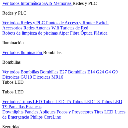
Ver todos Informática
SAIS
Memorias
Redes y PLC
Redes y PLC
Ver todos Redes y PLC
Puntos de Acceso y Router
Switch
Accesorios Redes
Antenas Wifi
Tarjetas de Red
Robots de limpieza de piscinas Aiper
Fibra Óptica Plástica
Iluminación
Ver todos Iluminación
Bombillas
Bombillas
Ver todos Bombillas
Bombillas E27
Bombillas E14
G24
G4
G9
Dicroicas GU10
Dicroicas MR16
Tubos LED
Tubos LED
Ver todos Tubos LED
Tubos LED T5
Tubos LED T8
Tubos LED
T9
Pantallas Estancas
Downlights
Paneles
Apliques Focos y Proyectores
Tiras LED
Luces
de Emergencia
Philips CoreLine
Seguridad