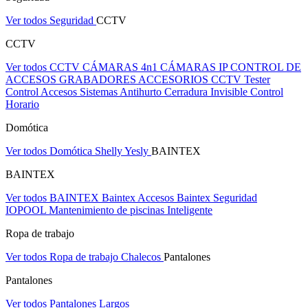
Ver todos Seguridad
CCTV
CCTV
Ver todos CCTV
CÁMARAS 4n1
CÁMARAS IP
CONTROL DE
ACCESOS
GRABADORES
ACCESORIOS CCTV
Tester
Control Accesos
Sistemas Antihurto
Cerradura Invisible
Control
Horario
Domótica
Ver todos Domótica
Shelly
Yesly
BAINTEX
BAINTEX
Ver todos BAINTEX
Baintex Accesos
Baintex Seguridad
IOPOOL Mantenimiento de piscinas Inteligente
Ropa de trabajo
Ver todos Ropa de trabajo
Chalecos
Pantalones
Pantalones
Ver todos Pantalones
Largos