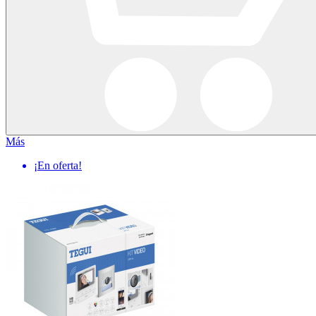
Más
¡En oferta!