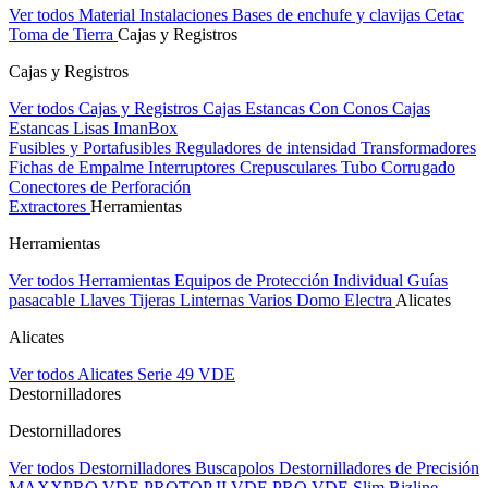
Ver todos Material Instalaciones
Bases de enchufe y clavijas Cetac
Toma de Tierra
Cajas y Registros
Cajas y Registros
Ver todos Cajas y Registros
Cajas Estancas Con Conos
Cajas
Estancas Lisas
ImanBox
Fusibles y Portafusibles
Reguladores de intensidad
Transformadores
Fichas de Empalme
Interruptores Crepusculares
Tubo Corrugado
Conectores de Perforación
Extractores
Herramientas
Herramientas
Ver todos Herramientas
Equipos de Protección Individual
Guías
pasacable
Llaves
Tijeras
Linternas
Varios
Domo Electra
Alicates
Alicates
Ver todos Alicates
Serie 49 VDE
Destornilladores
Destornilladores
Ver todos Destornilladores
Buscapolos
Destornilladores de Precisión
MAXXPRO VDE
PROTOP II VDE
PRO VDE Slim
Bizline