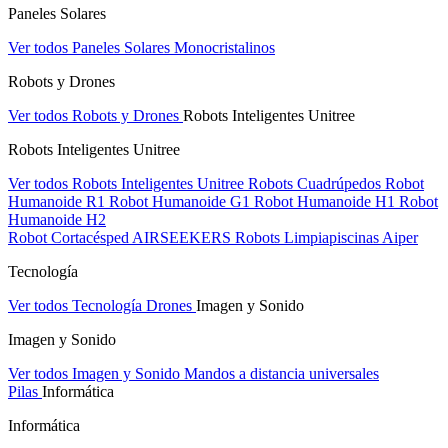
Paneles Solares
Ver todos Paneles Solares
Monocristalinos
Robots y Drones
Ver todos Robots y Drones
Robots Inteligentes Unitree
Robots Inteligentes Unitree
Ver todos Robots Inteligentes Unitree
Robots Cuadrúpedos
Robot
Humanoide R1
Robot Humanoide G1
Robot Humanoide H1
Robot
Humanoide H2
Robot Cortacésped AIRSEEKERS
Robots Limpiapiscinas Aiper
Tecnología
Ver todos Tecnología
Drones
Imagen y Sonido
Imagen y Sonido
Ver todos Imagen y Sonido
Mandos a distancia universales
Pilas
Informática
Informática