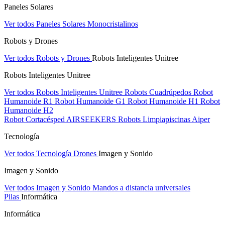
Paneles Solares
Ver todos Paneles Solares
Monocristalinos
Robots y Drones
Ver todos Robots y Drones
Robots Inteligentes Unitree
Robots Inteligentes Unitree
Ver todos Robots Inteligentes Unitree
Robots Cuadrúpedos
Robot
Humanoide R1
Robot Humanoide G1
Robot Humanoide H1
Robot
Humanoide H2
Robot Cortacésped AIRSEEKERS
Robots Limpiapiscinas Aiper
Tecnología
Ver todos Tecnología
Drones
Imagen y Sonido
Imagen y Sonido
Ver todos Imagen y Sonido
Mandos a distancia universales
Pilas
Informática
Informática