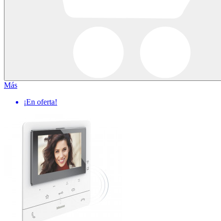
Más
¡En oferta!