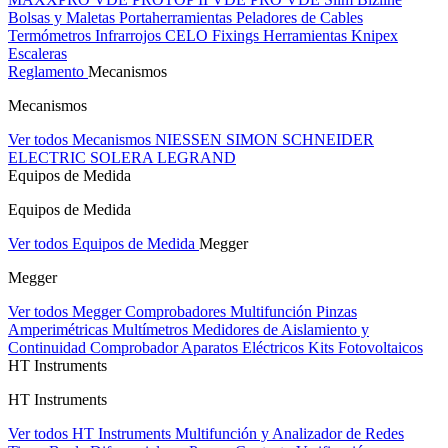
Bolsas y Maletas Portaherramientas
Peladores de Cables
Termómetros Infrarrojos
CELO Fixings
Herramientas Knipex
Escaleras
Reglamento
Mecanismos
Mecanismos
Ver todos Mecanismos
NIESSEN
SIMON
SCHNEIDER
ELECTRIC
SOLERA
LEGRAND
Equipos de Medida
Equipos de Medida
Ver todos Equipos de Medida
Megger
Megger
Ver todos Megger
Comprobadores Multifunción
Pinzas
Amperimétricas
Multímetros
Medidores de Aislamiento y
Continuidad
Comprobador Aparatos Eléctricos
Kits Fotovoltaicos
HT Instruments
HT Instruments
Ver todos HT Instruments
Multifunción y Analizador de Redes