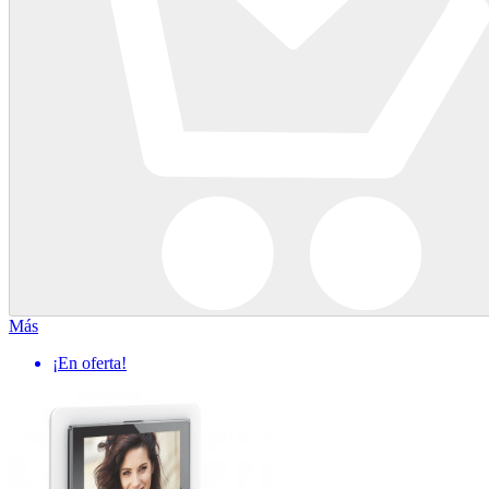
Más
¡En oferta!