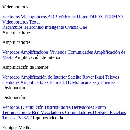
Videoporteros
Ver todos Videoporteros
ABB Welcome Home
DUOX FERMAX
Videoporteros Tegui
Recambios
Telefonillo Inteligente Qvadis One
Amplificadores
Amplificadores
Ver todos Amplificadores
Vivienda
Comunidades
Amplificación de
Mástil
Amplificación de Interior
Amplificación de Interior
Ver todos Amplificación de Interior
Satélite Rover
Ikusi
Televes
Centrales Amplificadoras
Filtros LTE
Monocanales y Fuentes
Distribución
Distribución
Ver todos Distribución
Distribuidores
Derivadores
Punto
Terminación de Red
Mezcladores
Conmutadores DiSEqC
Ekselans
Tomas TV-SAT
Equipos Medida
Equipos Medida