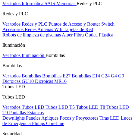
Ver todos Informática
SAIS
Memorias
Redes y PLC
Redes y PLC
Ver todos Redes y PLC
Puntos de Acceso y Router
Switch
Accesorios Redes
Antenas Wifi
Tarjetas de Red
Robots de limpieza de piscinas Aiper
Fibra Óptica Plástica
Iluminación
Ver todos Iluminación
Bombillas
Bombillas
Ver todos Bombillas
Bombillas E27
Bombillas E14
G24
G4
G9
Dicroicas GU10
Dicroicas MR16
Tubos LED
Tubos LED
Ver todos Tubos LED
Tubos LED T5
Tubos LED T8
Tubos LED
T9
Pantallas Estancas
Downlights
Paneles
Apliques Focos y Proyectores
Tiras LED
Luces
de Emergencia
Philips CoreLine
Seguridad