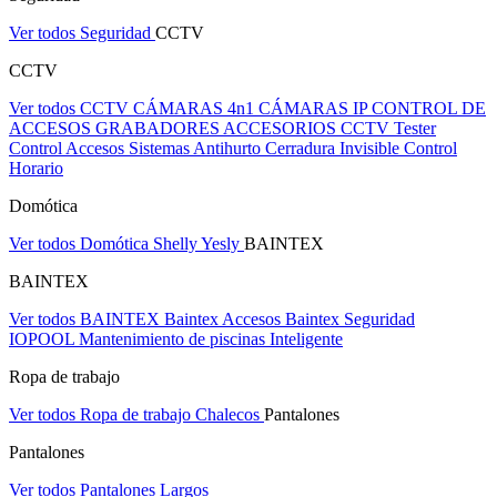
Ver todos Seguridad
CCTV
CCTV
Ver todos CCTV
CÁMARAS 4n1
CÁMARAS IP
CONTROL DE
ACCESOS
GRABADORES
ACCESORIOS CCTV
Tester
Control Accesos
Sistemas Antihurto
Cerradura Invisible
Control
Horario
Domótica
Ver todos Domótica
Shelly
Yesly
BAINTEX
BAINTEX
Ver todos BAINTEX
Baintex Accesos
Baintex Seguridad
IOPOOL Mantenimiento de piscinas Inteligente
Ropa de trabajo
Ver todos Ropa de trabajo
Chalecos
Pantalones
Pantalones
Ver todos Pantalones
Largos