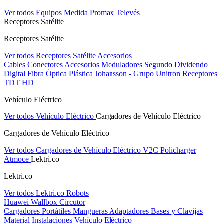
Ver todos Equipos Medida
Promax
Televés
Receptores Satélite
Receptores Satélite
Ver todos Receptores Satélite
Accesorios
Cables
Conectores
Accesorios
Moduladores
Segundo Dividendo
Digital
Fibra Óptica Plástica
Johansson - Grupo Unitron
Receptores
TDT HD
Vehículo Eléctrico
Ver todos Vehículo Eléctrico
Cargadores de Vehículo Eléctrico
Cargadores de Vehículo Eléctrico
Ver todos Cargadores de Vehículo Eléctrico
V2C
Policharger
Atmoce
Lektri.co
Lektri.co
Ver todos Lektri.co
Robots
Huawei
Wallbox
Circutor
Cargadores Portátiles
Mangueras
Adaptadores
Bases y Clavijas
Material Instalaciones Vehículo Eléctrico