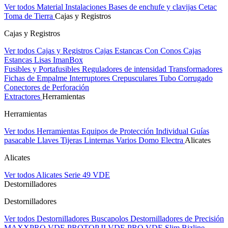
Ver todos Material Instalaciones
Bases de enchufe y clavijas Cetac
Toma de Tierra
Cajas y Registros
Cajas y Registros
Ver todos Cajas y Registros
Cajas Estancas Con Conos
Cajas
Estancas Lisas
ImanBox
Fusibles y Portafusibles
Reguladores de intensidad
Transformadores
Fichas de Empalme
Interruptores Crepusculares
Tubo Corrugado
Conectores de Perforación
Extractores
Herramientas
Herramientas
Ver todos Herramientas
Equipos de Protección Individual
Guías
pasacable
Llaves
Tijeras
Linternas
Varios
Domo Electra
Alicates
Alicates
Ver todos Alicates
Serie 49 VDE
Destornilladores
Destornilladores
Ver todos Destornilladores
Buscapolos
Destornilladores de Precisión
MAXXPRO VDE
PROTOP II VDE
PRO VDE Slim
Bizline