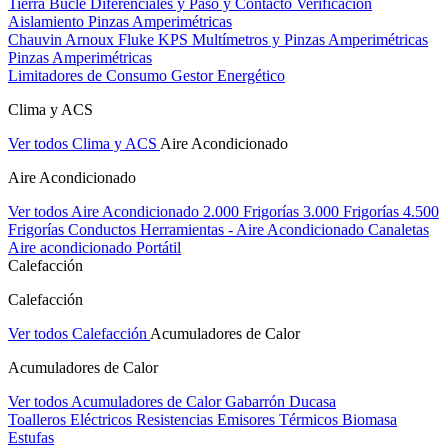
Tierra Bucle Diferenciales y Paso y Contacto
Verificación
Aislamiento
Pinzas Amperimétricas
Chauvin Arnoux
Fluke
KPS
Multímetros y Pinzas Amperimétricas
Pinzas Amperimétricas
Limitadores de Consumo
Gestor Energético
Clima y ACS
Ver todos Clima y ACS
Aire Acondicionado
Aire Acondicionado
Ver todos Aire Acondicionado
2.000 Frigorías
3.000 Frigorías
4.500
Frigorías
Conductos
Herramientas - Aire Acondicionado
Canaletas
Aire acondicionado Portátil
Calefacción
Calefacción
Ver todos Calefacción
Acumuladores de Calor
Acumuladores de Calor
Ver todos Acumuladores de Calor
Gabarrón
Ducasa
Toalleros Eléctricos
Resistencias
Emisores Térmicos
Biomasa
Estufas