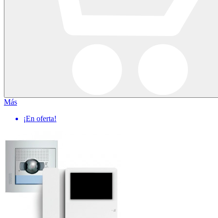
Más
¡En oferta!