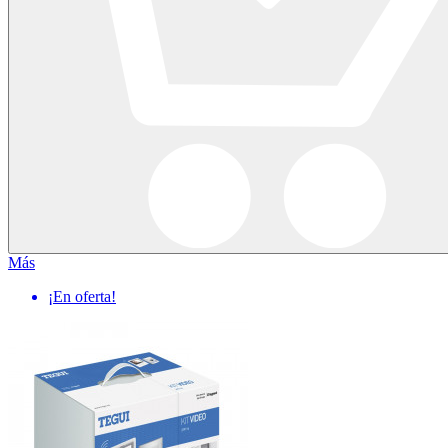
Más
¡En oferta!