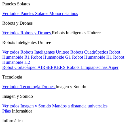
Paneles Solares
Ver todos Paneles Solares
Monocristalinos
Robots y Drones
Ver todos Robots y Drones
Robots Inteligentes Unitree
Robots Inteligentes Unitree
Ver todos Robots Inteligentes Unitree
Robots Cuadrúpedos
Robot
Humanoide R1
Robot Humanoide G1
Robot Humanoide H1
Robot
Humanoide H2
Robot Cortacésped AIRSEEKERS
Robots Limpiapiscinas Aiper
Tecnología
Ver todos Tecnología
Drones
Imagen y Sonido
Imagen y Sonido
Ver todos Imagen y Sonido
Mandos a distancia universales
Pilas
Informática
Informática