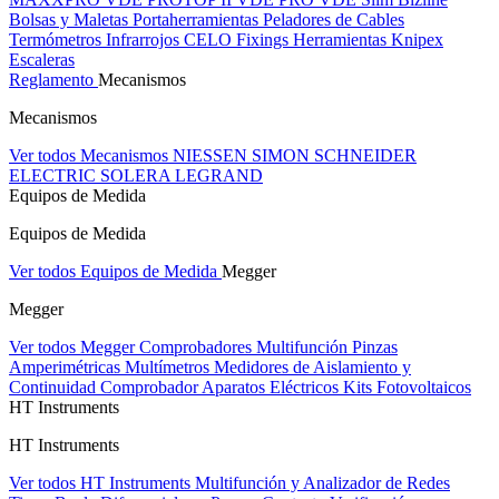
Bolsas y Maletas Portaherramientas
Peladores de Cables
Termómetros Infrarrojos
CELO Fixings
Herramientas Knipex
Escaleras
Reglamento
Mecanismos
Mecanismos
Ver todos Mecanismos
NIESSEN
SIMON
SCHNEIDER
ELECTRIC
SOLERA
LEGRAND
Equipos de Medida
Equipos de Medida
Ver todos Equipos de Medida
Megger
Megger
Ver todos Megger
Comprobadores Multifunción
Pinzas
Amperimétricas
Multímetros
Medidores de Aislamiento y
Continuidad
Comprobador Aparatos Eléctricos
Kits Fotovoltaicos
HT Instruments
HT Instruments
Ver todos HT Instruments
Multifunción y Analizador de Redes