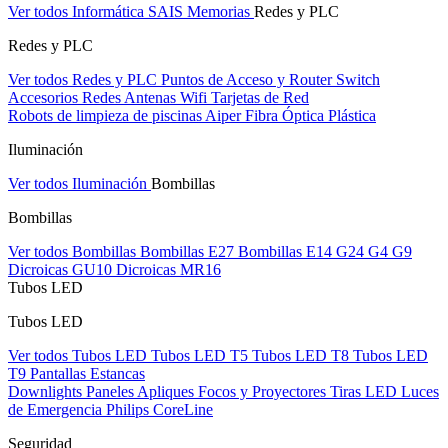
Ver todos Informática
SAIS
Memorias
Redes y PLC
Redes y PLC
Ver todos Redes y PLC
Puntos de Acceso y Router
Switch
Accesorios Redes
Antenas Wifi
Tarjetas de Red
Robots de limpieza de piscinas Aiper
Fibra Óptica Plástica
Iluminación
Ver todos Iluminación
Bombillas
Bombillas
Ver todos Bombillas
Bombillas E27
Bombillas E14
G24
G4
G9
Dicroicas GU10
Dicroicas MR16
Tubos LED
Tubos LED
Ver todos Tubos LED
Tubos LED T5
Tubos LED T8
Tubos LED
T9
Pantallas Estancas
Downlights
Paneles
Apliques Focos y Proyectores
Tiras LED
Luces
de Emergencia
Philips CoreLine
Seguridad