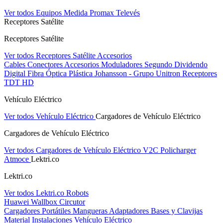
Ver todos Equipos Medida
Promax
Televés
Receptores Satélite
Receptores Satélite
Ver todos Receptores Satélite
Accesorios
Cables
Conectores
Accesorios
Moduladores
Segundo Dividendo
Digital
Fibra Óptica Plástica
Johansson - Grupo Unitron
Receptores
TDT HD
Vehículo Eléctrico
Ver todos Vehículo Eléctrico
Cargadores de Vehículo Eléctrico
Cargadores de Vehículo Eléctrico
Ver todos Cargadores de Vehículo Eléctrico
V2C
Policharger
Atmoce
Lektri.co
Lektri.co
Ver todos Lektri.co
Robots
Huawei
Wallbox
Circutor
Cargadores Portátiles
Mangueras
Adaptadores
Bases y Clavijas
Material Instalaciones Vehículo Eléctrico