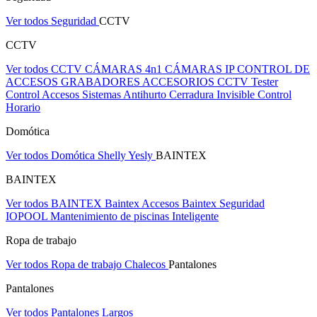
Ver todos Seguridad
CCTV
CCTV
Ver todos CCTV
CÁMARAS 4n1
CÁMARAS IP
CONTROL DE
ACCESOS
GRABADORES
ACCESORIOS CCTV
Tester
Control Accesos
Sistemas Antihurto
Cerradura Invisible
Control
Horario
Domótica
Ver todos Domótica
Shelly
Yesly
BAINTEX
BAINTEX
Ver todos BAINTEX
Baintex Accesos
Baintex Seguridad
IOPOOL Mantenimiento de piscinas Inteligente
Ropa de trabajo
Ver todos Ropa de trabajo
Chalecos
Pantalones
Pantalones
Ver todos Pantalones
Largos