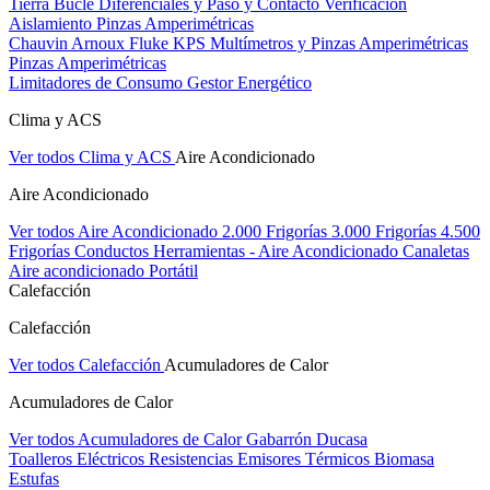
Tierra Bucle Diferenciales y Paso y Contacto
Verificación
Aislamiento
Pinzas Amperimétricas
Chauvin Arnoux
Fluke
KPS
Multímetros y Pinzas Amperimétricas
Pinzas Amperimétricas
Limitadores de Consumo
Gestor Energético
Clima y ACS
Ver todos Clima y ACS
Aire Acondicionado
Aire Acondicionado
Ver todos Aire Acondicionado
2.000 Frigorías
3.000 Frigorías
4.500
Frigorías
Conductos
Herramientas - Aire Acondicionado
Canaletas
Aire acondicionado Portátil
Calefacción
Calefacción
Ver todos Calefacción
Acumuladores de Calor
Acumuladores de Calor
Ver todos Acumuladores de Calor
Gabarrón
Ducasa
Toalleros Eléctricos
Resistencias
Emisores Térmicos
Biomasa
Estufas