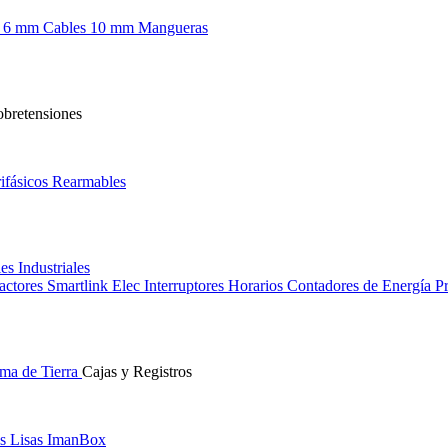
s 6 mm
Cables 10 mm
Mangueras
obretensiones
ifásicos
Rearmables
les
Industriales
actores
Smartlink Elec
Interruptores Horarios
Contadores de Energía
Pr
ma de Tierra
Cajas y Registros
s Lisas
ImanBox