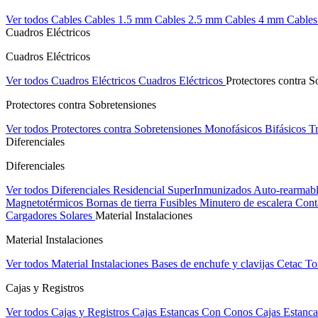
Ver todos Cables
Cables 1.5 mm
Cables 2.5 mm
Cables 4 mm
Cable
Cuadros Eléctricos
Cuadros Eléctricos
Ver todos Cuadros Eléctricos
Cuadros Eléctricos
Protectores contra S
Protectores contra Sobretensiones
Ver todos Protectores contra Sobretensiones
Monofásicos
Bifásicos
Tr
Diferenciales
Diferenciales
Ver todos Diferenciales
Residencial
SuperInmunizados
Auto-rearmab
Magnetotérmicos
Bornas de tierra
Fusibles
Minutero de escalera
Cont
Cargadores Solares
Material Instalaciones
Material Instalaciones
Ver todos Material Instalaciones
Bases de enchufe y clavijas Cetac
To
Cajas y Registros
Ver todos Cajas y Registros
Cajas Estancas Con Conos
Cajas Estanca