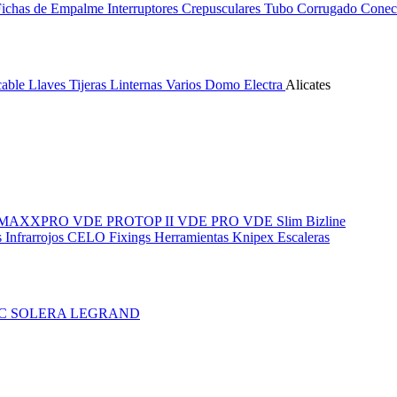
Fichas de Empalme
Interruptores Crepusculares
Tubo Corrugado
Conect
cable
Llaves
Tijeras
Linternas
Varios
Domo Electra
Alicates
MAXXPRO VDE
PROTOP II VDE
PRO VDE Slim
Bizline
 Infrarrojos
CELO Fixings
Herramientas Knipex
Escaleras
IC
SOLERA
LEGRAND