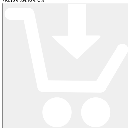
793,16 €
834,90 €
-5%