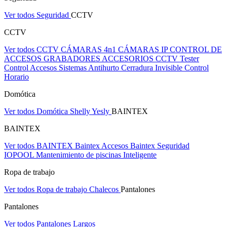
Ver todos Seguridad
CCTV
CCTV
Ver todos CCTV
CÁMARAS 4n1
CÁMARAS IP
CONTROL DE
ACCESOS
GRABADORES
ACCESORIOS CCTV
Tester
Control Accesos
Sistemas Antihurto
Cerradura Invisible
Control
Horario
Domótica
Ver todos Domótica
Shelly
Yesly
BAINTEX
BAINTEX
Ver todos BAINTEX
Baintex Accesos
Baintex Seguridad
IOPOOL Mantenimiento de piscinas Inteligente
Ropa de trabajo
Ver todos Ropa de trabajo
Chalecos
Pantalones
Pantalones
Ver todos Pantalones
Largos