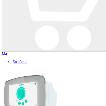
Más
¡En oferta!