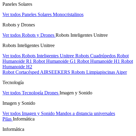
Paneles Solares
Ver todos Paneles Solares
Monocristalinos
Robots y Drones
Ver todos Robots y Drones
Robots Inteligentes Unitree
Robots Inteligentes Unitree
Ver todos Robots Inteligentes Unitree
Robots Cuadrúpedos
Robot
Humanoide R1
Robot Humanoide G1
Robot Humanoide H1
Robot
Humanoide H2
Robot Cortacésped AIRSEEKERS
Robots Limpiapiscinas Aiper
Tecnología
Ver todos Tecnología
Drones
Imagen y Sonido
Imagen y Sonido
Ver todos Imagen y Sonido
Mandos a distancia universales
Pilas
Informática
Informática