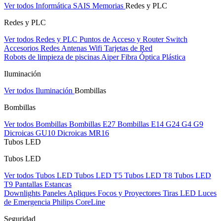
Ver todos Informática
SAIS
Memorias
Redes y PLC
Redes y PLC
Ver todos Redes y PLC
Puntos de Acceso y Router
Switch
Accesorios Redes
Antenas Wifi
Tarjetas de Red
Robots de limpieza de piscinas Aiper
Fibra Óptica Plástica
Iluminación
Ver todos Iluminación
Bombillas
Bombillas
Ver todos Bombillas
Bombillas E27
Bombillas E14
G24
G4
G9
Dicroicas GU10
Dicroicas MR16
Tubos LED
Tubos LED
Ver todos Tubos LED
Tubos LED T5
Tubos LED T8
Tubos LED
T9
Pantallas Estancas
Downlights
Paneles
Apliques Focos y Proyectores
Tiras LED
Luces
de Emergencia
Philips CoreLine
Seguridad