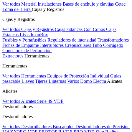
Ver todos Material Instalaciones
Bases de enchufe y clavijas Cetac
Toma de Tierra
Cajas y Registros
Cajas y Registros
Ver todos Cajas y Registros
Cajas Estancas Con Conos
Cajas
Estancas Lisas
ImanBox
Fusibles y Portafusibles
Reguladores de intensidad
Transformadores
Fichas de Empalme
Interruptores Crepusculares
Tubo Corrugado
Conectores de Perforación
Extractores
Herramientas
Herramientas
Ver todos Herramientas
Equipos de Protección Individual
Guías
pasacable
Llaves
Tijeras
Linternas
Varios
Domo Electra
Alicates
Alicates
Ver todos Alicates
Serie 49 VDE
Destornilladores
Destornilladores
Ver todos Destornilladores
Buscapolos
Destornilladores de Precisión
MAXXPRO VDE
PROTOP II VDE
PRO VDE Slim
Bizline