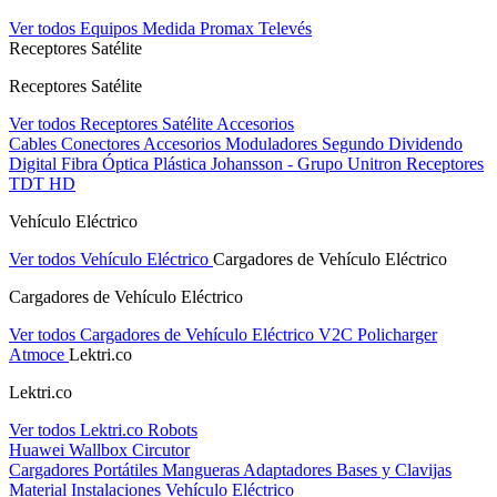
Ver todos Equipos Medida
Promax
Televés
Receptores Satélite
Receptores Satélite
Ver todos Receptores Satélite
Accesorios
Cables
Conectores
Accesorios
Moduladores
Segundo Dividendo
Digital
Fibra Óptica Plástica
Johansson - Grupo Unitron
Receptores
TDT HD
Vehículo Eléctrico
Ver todos Vehículo Eléctrico
Cargadores de Vehículo Eléctrico
Cargadores de Vehículo Eléctrico
Ver todos Cargadores de Vehículo Eléctrico
V2C
Policharger
Atmoce
Lektri.co
Lektri.co
Ver todos Lektri.co
Robots
Huawei
Wallbox
Circutor
Cargadores Portátiles
Mangueras
Adaptadores
Bases y Clavijas
Material Instalaciones Vehículo Eléctrico