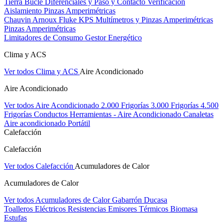
Tierra Bucle Diferenciales y Paso y Contacto
Verificación
Aislamiento
Pinzas Amperimétricas
Chauvin Arnoux
Fluke
KPS
Multímetros y Pinzas Amperimétricas
Pinzas Amperimétricas
Limitadores de Consumo
Gestor Energético
Clima y ACS
Ver todos Clima y ACS
Aire Acondicionado
Aire Acondicionado
Ver todos Aire Acondicionado
2.000 Frigorías
3.000 Frigorías
4.500
Frigorías
Conductos
Herramientas - Aire Acondicionado
Canaletas
Aire acondicionado Portátil
Calefacción
Calefacción
Ver todos Calefacción
Acumuladores de Calor
Acumuladores de Calor
Ver todos Acumuladores de Calor
Gabarrón
Ducasa
Toalleros Eléctricos
Resistencias
Emisores Térmicos
Biomasa
Estufas