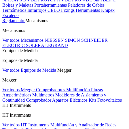
Bolsas y Maletas Portaherramientas
Peladores de Cables
Termómetros Infrarrojos
CELO Fixings
Herramientas Knipex
Escaleras
Reglamento
Mecanismos
Mecanismos
Ver todos Mecanismos
NIESSEN
SIMON
SCHNEIDER
ELECTRIC
SOLERA
LEGRAND
Equipos de Medida
Equipos de Medida
Ver todos Equipos de Medida
Megger
Megger
Ver todos Megger
Comprobadores Multifunción
Pinzas
Amperimétricas
Multímetros
Medidores de Aislamiento y
Continuidad
Comprobador Aparatos Eléctricos
Kits Fotovoltaicos
HT Instruments
HT Instruments
Ver todos HT Instruments
Multifunción y Analizador de Redes