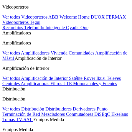
Videoporteros
Ver todos Videoporteros
ABB Welcome Home
DUOX FERMAX
Videoporteros Tegui
Recambios
Telefonillo Inteligente Qvadis One
Amplificadores
Amplificadores
Ver todos Amplificadores
Vivienda
Comunidades
Amplificación de
Mástil
Amplificación de Interior
Amplificación de Interior
Ver todos Amplificación de Interior
Satélite Rover
Ikusi
Televes
Centrales Amplificadoras
Filtros LTE
Monocanales y Fuentes
Distribución
Distribución
Ver todos Distribución
Distribuidores
Derivadores
Punto
Terminación de Red
Mezcladores
Conmutadores DiSEqC
Ekselans
Tomas TV-SAT
Equipos Medida
Equipos Medida