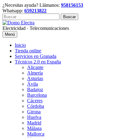
Skip
¿Necesitas ayuda? Llámanos:
958156153
to
Whatsapp:
659213822
content
Buscar:
Electricidad · Telecomunicaciones
Menú
Inicio
Tienda online
Servicios en Granada
Técnicos 2.0 en España
Alicante
Almería
Asturias
Ávila
Badajoz
Barcelona
Cáceres
Córdoba
Girona
Huelva
Madrid
Málaga
Mallorca