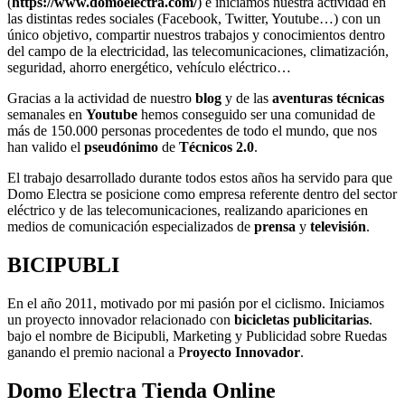
(
https://www.domoelectra.com/
) e iniciamos nuestra actividad en
las distintas redes sociales (Facebook, Twitter, Youtube…) con un
único objetivo, compartir nuestros trabajos y conocimientos dentro
del campo de la electricidad, las telecomunicaciones, climatización,
seguridad, ahorro energético, vehículo eléctrico…
Gracias a la actividad de nuestro
blog
y de las
aventuras técnicas
semanales en
Youtube
hemos conseguido ser una comunidad de
más de 150.000 personas procedentes de todo el mundo, que nos
han valido el
pseudónimo
de
Técnicos 2.0
.
El trabajo desarrollado durante todos estos años ha servido para que
Domo Electra se posicione como empresa referente dentro del sector
eléctrico y de las telecomunicaciones, realizando apariciones en
medios de comunicación especializados de
prensa
y
televisión
.
BICIPUBLI
En el año 2011, motivado por mi pasión por el ciclismo. Iniciamos
un proyecto innovador relacionado con
bicicletas publicitarias
.
bajo el nombre de Bicipubli, Marketing y Publicidad sobre Ruedas
ganando el premio nacional a P
royecto Innovador
.
Domo Electra Tienda Online