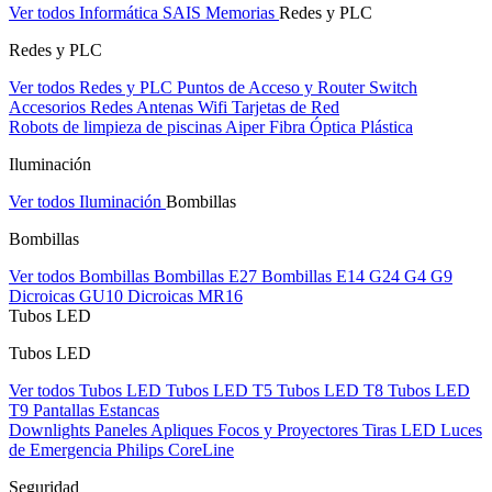
Ver todos Informática
SAIS
Memorias
Redes y PLC
Redes y PLC
Ver todos Redes y PLC
Puntos de Acceso y Router
Switch
Accesorios Redes
Antenas Wifi
Tarjetas de Red
Robots de limpieza de piscinas Aiper
Fibra Óptica Plástica
Iluminación
Ver todos Iluminación
Bombillas
Bombillas
Ver todos Bombillas
Bombillas E27
Bombillas E14
G24
G4
G9
Dicroicas GU10
Dicroicas MR16
Tubos LED
Tubos LED
Ver todos Tubos LED
Tubos LED T5
Tubos LED T8
Tubos LED
T9
Pantallas Estancas
Downlights
Paneles
Apliques Focos y Proyectores
Tiras LED
Luces
de Emergencia
Philips CoreLine
Seguridad