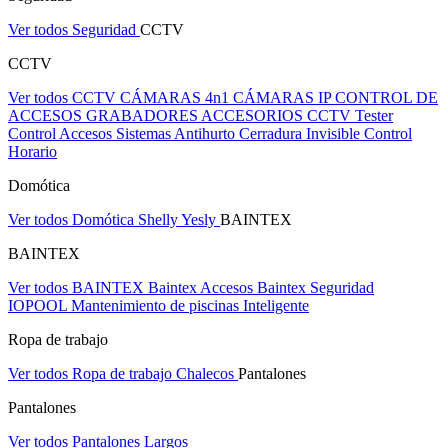
Ver todos Seguridad
CCTV
CCTV
Ver todos CCTV
CÁMARAS 4n1
CÁMARAS IP
CONTROL DE
ACCESOS
GRABADORES
ACCESORIOS CCTV
Tester
Control Accesos
Sistemas Antihurto
Cerradura Invisible
Control
Horario
Domótica
Ver todos Domótica
Shelly
Yesly
BAINTEX
BAINTEX
Ver todos BAINTEX
Baintex Accesos
Baintex Seguridad
IOPOOL Mantenimiento de piscinas Inteligente
Ropa de trabajo
Ver todos Ropa de trabajo
Chalecos
Pantalones
Pantalones
Ver todos Pantalones
Largos