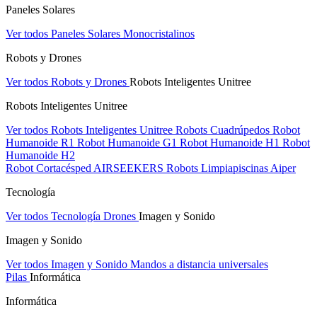
Paneles Solares
Ver todos Paneles Solares
Monocristalinos
Robots y Drones
Ver todos Robots y Drones
Robots Inteligentes Unitree
Robots Inteligentes Unitree
Ver todos Robots Inteligentes Unitree
Robots Cuadrúpedos
Robot
Humanoide R1
Robot Humanoide G1
Robot Humanoide H1
Robot
Humanoide H2
Robot Cortacésped AIRSEEKERS
Robots Limpiapiscinas Aiper
Tecnología
Ver todos Tecnología
Drones
Imagen y Sonido
Imagen y Sonido
Ver todos Imagen y Sonido
Mandos a distancia universales
Pilas
Informática
Informática