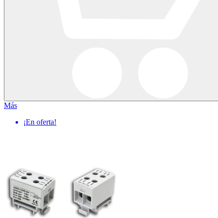
Más
¡En oferta!