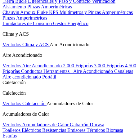
Tierra Bucle Diferenciales y Paso y Contacto
Verificación
Aislamiento
Pinzas Amperimétricas
Chauvin Arnoux
Fluke
KPS
Multímetros y Pinzas Amperimétricas
Pinzas Amperimétricas
Limitadores de Consumo
Gestor Energético
Clima y ACS
Ver todos Clima y ACS
Aire Acondicionado
Aire Acondicionado
Ver todos Aire Acondicionado
2.000 Frigorías
3.000 Frigorías
4.500
Frigorías
Conductos
Herramientas - Aire Acondicionado
Canaletas
Aire acondicionado Portátil
Calefacción
Calefacción
Ver todos Calefacción
Acumuladores de Calor
Acumuladores de Calor
Ver todos Acumuladores de Calor
Gabarrón
Ducasa
Toalleros Eléctricos
Resistencias
Emisores Térmicos
Biomasa
Estufas