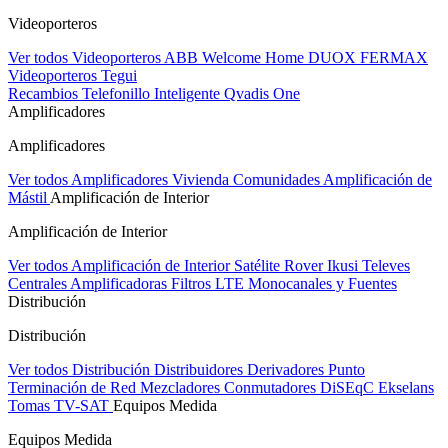
Videoporteros
Ver todos Videoporteros
ABB Welcome Home
DUOX FERMAX
Videoporteros Tegui
Recambios
Telefonillo Inteligente Qvadis One
Amplificadores
Amplificadores
Ver todos Amplificadores
Vivienda
Comunidades
Amplificación de
Mástil
Amplificación de Interior
Amplificación de Interior
Ver todos Amplificación de Interior
Satélite Rover
Ikusi
Televes
Centrales Amplificadoras
Filtros LTE
Monocanales y Fuentes
Distribución
Distribución
Ver todos Distribución
Distribuidores
Derivadores
Punto
Terminación de Red
Mezcladores
Conmutadores DiSEqC
Ekselans
Tomas TV-SAT
Equipos Medida
Equipos Medida