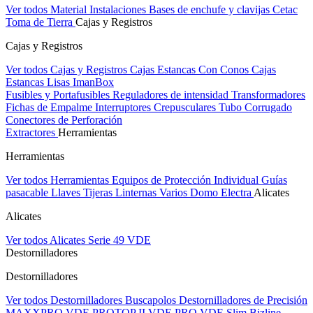
Ver todos Material Instalaciones
Bases de enchufe y clavijas Cetac
Toma de Tierra
Cajas y Registros
Cajas y Registros
Ver todos Cajas y Registros
Cajas Estancas Con Conos
Cajas
Estancas Lisas
ImanBox
Fusibles y Portafusibles
Reguladores de intensidad
Transformadores
Fichas de Empalme
Interruptores Crepusculares
Tubo Corrugado
Conectores de Perforación
Extractores
Herramientas
Herramientas
Ver todos Herramientas
Equipos de Protección Individual
Guías
pasacable
Llaves
Tijeras
Linternas
Varios
Domo Electra
Alicates
Alicates
Ver todos Alicates
Serie 49 VDE
Destornilladores
Destornilladores
Ver todos Destornilladores
Buscapolos
Destornilladores de Precisión
MAXXPRO VDE
PROTOP II VDE
PRO VDE Slim
Bizline