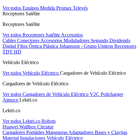
Ver todos Equipos Medida
Promax
Televés
Receptores Satélite
Receptores Satélite
Ver todos Receptores Satélite
Accesorios
Cables
Conectores
Accesorios
Moduladores
Segundo Dividendo
Digital
Fibra Óptica Plástica
Johansson - Grupo Unitron
Receptores
TDT HD
Vehículo Eléctrico
Ver todos Vehículo Eléctrico
Cargadores de Vehículo Eléctrico
Cargadores de Vehículo Eléctrico
Ver todos Cargadores de Vehículo Eléctrico
V2C
Policharger
Atmoce
Lektri.co
Lektri.co
Ver todos Lektri.co
Robots
Huawei
Wallbox
Circutor
Cargadores Portátiles
Mangueras
Adaptadores
Bases y Clavijas
Material Instalaciones Vehículo Eléctrico