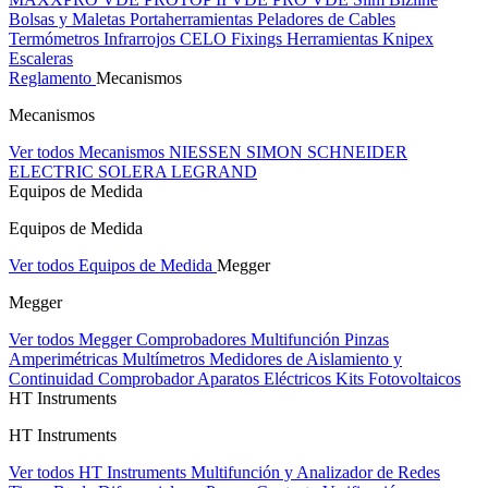
Bolsas y Maletas Portaherramientas
Peladores de Cables
Termómetros Infrarrojos
CELO Fixings
Herramientas Knipex
Escaleras
Reglamento
Mecanismos
Mecanismos
Ver todos Mecanismos
NIESSEN
SIMON
SCHNEIDER
ELECTRIC
SOLERA
LEGRAND
Equipos de Medida
Equipos de Medida
Ver todos Equipos de Medida
Megger
Megger
Ver todos Megger
Comprobadores Multifunción
Pinzas
Amperimétricas
Multímetros
Medidores de Aislamiento y
Continuidad
Comprobador Aparatos Eléctricos
Kits Fotovoltaicos
HT Instruments
HT Instruments
Ver todos HT Instruments
Multifunción y Analizador de Redes