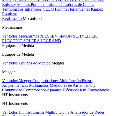
Bolsas y Maletas Portaherramientas
Peladores de Cables
Termómetros Infrarrojos
CELO Fixings
Herramientas Knipex
Escaleras
Reglamento
Mecanismos
Mecanismos
Ver todos Mecanismos
NIESSEN
SIMON
SCHNEIDER
ELECTRIC
SOLERA
LEGRAND
Equipos de Medida
Equipos de Medida
Ver todos Equipos de Medida
Megger
Megger
Ver todos Megger
Comprobadores Multifunción
Pinzas
Amperimétricas
Multímetros
Medidores de Aislamiento y
Continuidad
Comprobador Aparatos Eléctricos
Kits Fotovoltaicos
HT Instruments
HT Instruments
Ver todos HT Instruments
Multifunción y Analizador de Redes