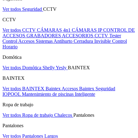
Ver todos Seguridad
CCTV
CCTV
Ver todos CCTV
CÁMARAS 4n1
CÁMARAS IP
CONTROL DE
ACCESOS
GRABADORES
ACCESORIOS CCTV
Tester
Control Accesos
Sistemas Antihurto
Cerradura Invisible
Control
Horario
Domótica
Ver todos Domótica
Shelly
Yesly
BAINTEX
BAINTEX
Ver todos BAINTEX
Baintex Accesos
Baintex Seguridad
IOPOOL Mantenimiento de piscinas Inteligente
Ropa de trabajo
Ver todos Ropa de trabajo
Chalecos
Pantalones
Pantalones
Ver todos Pantalones
Largos