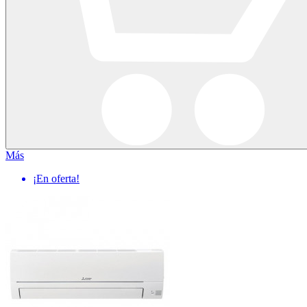
Más
¡En oferta!