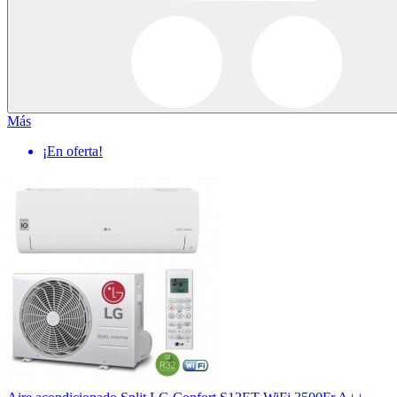
Más
¡En oferta!