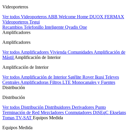
Videoporteros
Ver todos Videoporteros
ABB Welcome Home
DUOX FERMAX
Videoporteros Tegui
Recambios
Telefonillo Inteligente Qvadis One
Amplificadores
Amplificadores
Ver todos Amplificadores
Vivienda
Comunidades
Amplificación de
Mástil
Amplificación de Interior
Amplificación de Interior
Ver todos Amplificación de Interior
Satélite Rover
Ikusi
Televes
Centrales Amplificadoras
Filtros LTE
Monocanales y Fuentes
Distribución
Distribución
Ver todos Distribución
Distribuidores
Derivadores
Punto
Terminación de Red
Mezcladores
Conmutadores DiSEqC
Ekselans
Tomas TV-SAT
Equipos Medida
Equipos Medida