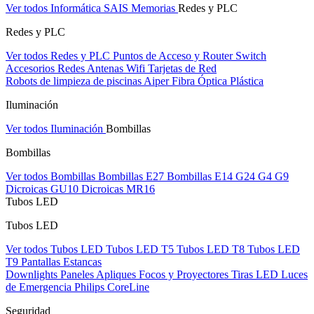
Ver todos Informática
SAIS
Memorias
Redes y PLC
Redes y PLC
Ver todos Redes y PLC
Puntos de Acceso y Router
Switch
Accesorios Redes
Antenas Wifi
Tarjetas de Red
Robots de limpieza de piscinas Aiper
Fibra Óptica Plástica
Iluminación
Ver todos Iluminación
Bombillas
Bombillas
Ver todos Bombillas
Bombillas E27
Bombillas E14
G24
G4
G9
Dicroicas GU10
Dicroicas MR16
Tubos LED
Tubos LED
Ver todos Tubos LED
Tubos LED T5
Tubos LED T8
Tubos LED
T9
Pantallas Estancas
Downlights
Paneles
Apliques Focos y Proyectores
Tiras LED
Luces
de Emergencia
Philips CoreLine
Seguridad