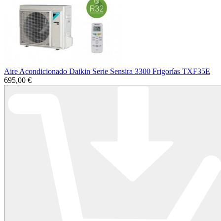
Aire Acondicionado Daikin Serie Sensira 3300 Frigorías TXF35E
695,00 €