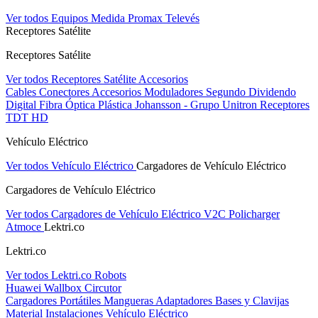
Ver todos Equipos Medida
Promax
Televés
Receptores Satélite
Receptores Satélite
Ver todos Receptores Satélite
Accesorios
Cables
Conectores
Accesorios
Moduladores
Segundo Dividendo
Digital
Fibra Óptica Plástica
Johansson - Grupo Unitron
Receptores
TDT HD
Vehículo Eléctrico
Ver todos Vehículo Eléctrico
Cargadores de Vehículo Eléctrico
Cargadores de Vehículo Eléctrico
Ver todos Cargadores de Vehículo Eléctrico
V2C
Policharger
Atmoce
Lektri.co
Lektri.co
Ver todos Lektri.co
Robots
Huawei
Wallbox
Circutor
Cargadores Portátiles
Mangueras
Adaptadores
Bases y Clavijas
Material Instalaciones Vehículo Eléctrico