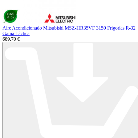
Aire Acondicionado Mitsubishi MSZ-HR35VF 3150 Frigorías R-32
Gama Táctica
689,70 €