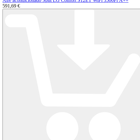
Aire acondicionado Split LG Confort S12ET WiFi 3500Fr A++
591,69 €