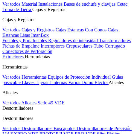
Ver todos Material Instalaciones
Bases de enchufe y clavijas Cetac
Toma de Tierra
Cajas y Registros
Cajas y Registros
Ver todos Cajas y Registros
Cajas Estancas Con Conos
Cajas
Estancas Lisas
ImanBox
Fusibles y Portafusibles
Reguladores de intensidad
Transformadores
Fichas de Empalme
Interruptores Crepusculares
Tubo Corrugado
Conectores de Perforación
Extractores
Herramientas
Herramientas
Ver todos Herramientas
Equipos de Protección Individual
Guías
pasacable
Llaves
Tijeras
Linternas
Varios
Domo Electra
Alicates
Alicates
Ver todos Alicates
Serie 49 VDE
Destornilladores
Destornilladores
Ver todos Destornilladores
Buscapolos
Destornilladores de Precisión
MAXXPRO VDE
PROTOP II VDE
PRO VDE Slim
Bizline