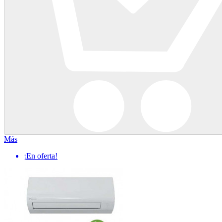
Más
¡En oferta!