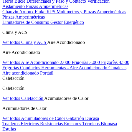
Tierra Bucle Diferenciales y Paso y Contacto
Verificación
Aislamiento
Pinzas Amperimétricas
Chauvin Arnoux
Fluke
KPS
Multímetros y Pinzas Amperimétricas
Pinzas Amperimétricas
Limitadores de Consumo
Gestor Energético
Clima y ACS
Ver todos Clima y ACS
Aire Acondicionado
Aire Acondicionado
Ver todos Aire Acondicionado
2.000 Frigorías
3.000 Frigorías
4.500
Frigorías
Conductos
Herramientas - Aire Acondicionado
Canaletas
Aire acondicionado Portátil
Calefacción
Calefacción
Ver todos Calefacción
Acumuladores de Calor
Acumuladores de Calor
Ver todos Acumuladores de Calor
Gabarrón
Ducasa
Toalleros Eléctricos
Resistencias
Emisores Térmicos
Biomasa
Estufas