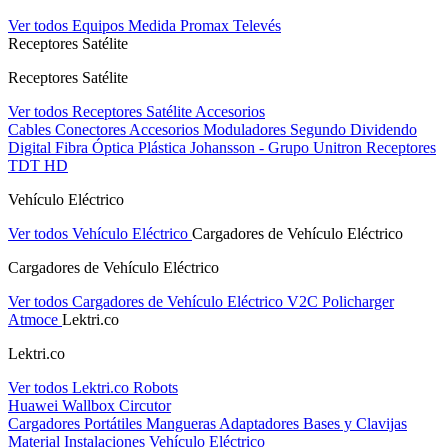
Ver todos Equipos Medida
Promax
Televés
Receptores Satélite
Receptores Satélite
Ver todos Receptores Satélite
Accesorios
Cables
Conectores
Accesorios
Moduladores
Segundo Dividendo
Digital
Fibra Óptica Plástica
Johansson - Grupo Unitron
Receptores
TDT HD
Vehículo Eléctrico
Ver todos Vehículo Eléctrico
Cargadores de Vehículo Eléctrico
Cargadores de Vehículo Eléctrico
Ver todos Cargadores de Vehículo Eléctrico
V2C
Policharger
Atmoce
Lektri.co
Lektri.co
Ver todos Lektri.co
Robots
Huawei
Wallbox
Circutor
Cargadores Portátiles
Mangueras
Adaptadores
Bases y Clavijas
Material Instalaciones Vehículo Eléctrico