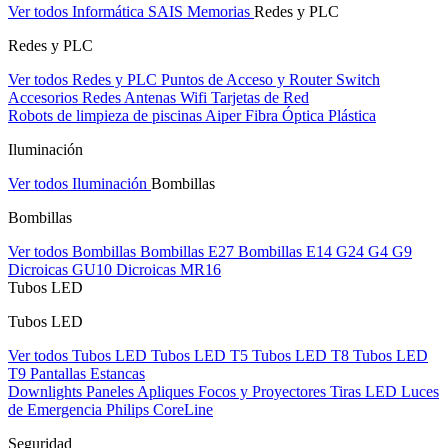
Ver todos Informática
SAIS
Memorias
Redes y PLC
Redes y PLC
Ver todos Redes y PLC
Puntos de Acceso y Router
Switch
Accesorios Redes
Antenas Wifi
Tarjetas de Red
Robots de limpieza de piscinas Aiper
Fibra Óptica Plástica
Iluminación
Ver todos Iluminación
Bombillas
Bombillas
Ver todos Bombillas
Bombillas E27
Bombillas E14
G24
G4
G9
Dicroicas GU10
Dicroicas MR16
Tubos LED
Tubos LED
Ver todos Tubos LED
Tubos LED T5
Tubos LED T8
Tubos LED
T9
Pantallas Estancas
Downlights
Paneles
Apliques Focos y Proyectores
Tiras LED
Luces
de Emergencia
Philips CoreLine
Seguridad