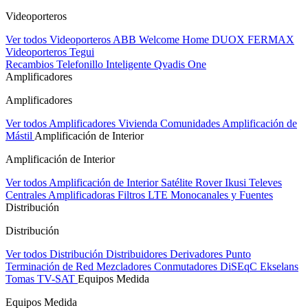
Videoporteros
Ver todos Videoporteros
ABB Welcome Home
DUOX FERMAX
Videoporteros Tegui
Recambios
Telefonillo Inteligente Qvadis One
Amplificadores
Amplificadores
Ver todos Amplificadores
Vivienda
Comunidades
Amplificación de
Mástil
Amplificación de Interior
Amplificación de Interior
Ver todos Amplificación de Interior
Satélite Rover
Ikusi
Televes
Centrales Amplificadoras
Filtros LTE
Monocanales y Fuentes
Distribución
Distribución
Ver todos Distribución
Distribuidores
Derivadores
Punto
Terminación de Red
Mezcladores
Conmutadores DiSEqC
Ekselans
Tomas TV-SAT
Equipos Medida
Equipos Medida