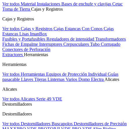
Ver todos Material Instalaciones
Bases de enchufe y clavijas Cetac
Toma de Tierra
Cajas y Registros
Cajas y Registros
Ver todos Cajas y Registros
Cajas Estancas Con Conos
Cajas
Estancas Lisas
ImanBox
Fusibles y Portafusibles
Reguladores de intensidad
Transformadores
Fichas de Empalme
Interruptores Crepusculares
Tubo Corrugado
Conectores de Perforación
Extractores
Herramientas
Herramientas
Ver todos Herramientas
Equipos de Protección Individual
Guías
pasacable
Llaves
Tijeras
Linternas
Varios
Domo Electra
Alicates
Alicates
Ver todos Alicates
Serie 49 VDE
Destornilladores
Destornilladores
Ver todos Destornilladores
Buscapolos
Destornilladores de Precisión
MAXXPRO VDE
PROTOP II VDE
PRO VDE Slim
Bizline