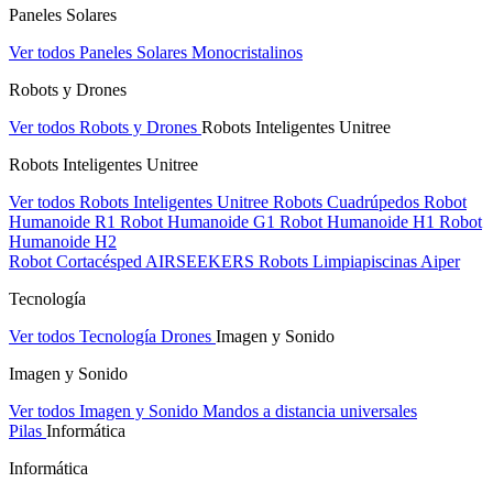
Paneles Solares
Ver todos Paneles Solares
Monocristalinos
Robots y Drones
Ver todos Robots y Drones
Robots Inteligentes Unitree
Robots Inteligentes Unitree
Ver todos Robots Inteligentes Unitree
Robots Cuadrúpedos
Robot
Humanoide R1
Robot Humanoide G1
Robot Humanoide H1
Robot
Humanoide H2
Robot Cortacésped AIRSEEKERS
Robots Limpiapiscinas Aiper
Tecnología
Ver todos Tecnología
Drones
Imagen y Sonido
Imagen y Sonido
Ver todos Imagen y Sonido
Mandos a distancia universales
Pilas
Informática
Informática