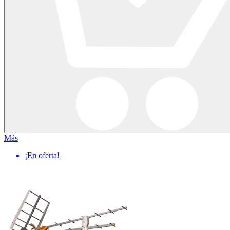
Más
¡En oferta!