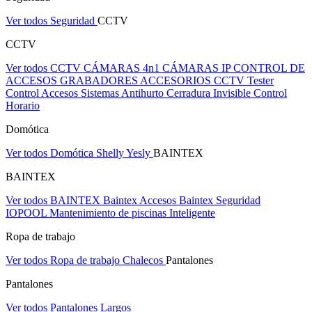
Ver todos Seguridad
CCTV
CCTV
Ver todos CCTV
CÁMARAS 4n1
CÁMARAS IP
CONTROL DE
ACCESOS
GRABADORES
ACCESORIOS CCTV
Tester
Control Accesos
Sistemas Antihurto
Cerradura Invisible
Control
Horario
Domótica
Ver todos Domótica
Shelly
Yesly
BAINTEX
BAINTEX
Ver todos BAINTEX
Baintex Accesos
Baintex Seguridad
IOPOOL Mantenimiento de piscinas Inteligente
Ropa de trabajo
Ver todos Ropa de trabajo
Chalecos
Pantalones
Pantalones
Ver todos Pantalones
Largos