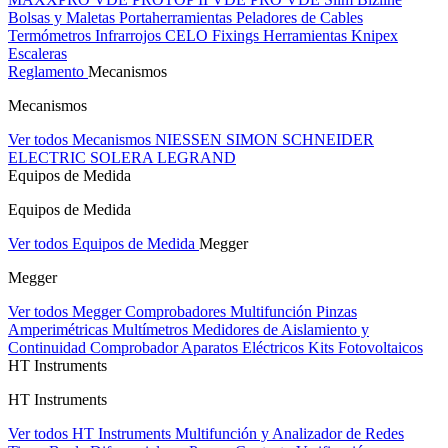
Bolsas y Maletas Portaherramientas
Peladores de Cables
Termómetros Infrarrojos
CELO Fixings
Herramientas Knipex
Escaleras
Reglamento
Mecanismos
Mecanismos
Ver todos Mecanismos
NIESSEN
SIMON
SCHNEIDER
ELECTRIC
SOLERA
LEGRAND
Equipos de Medida
Equipos de Medida
Ver todos Equipos de Medida
Megger
Megger
Ver todos Megger
Comprobadores Multifunción
Pinzas
Amperimétricas
Multímetros
Medidores de Aislamiento y
Continuidad
Comprobador Aparatos Eléctricos
Kits Fotovoltaicos
HT Instruments
HT Instruments
Ver todos HT Instruments
Multifunción y Analizador de Redes