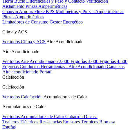
Tierra Bucle Diferenciales y Paso y Contacto
Verificación
Aislamiento
Pinzas Amperimétricas
Chauvin Arnoux
Fluke
KPS
Multímetros y Pinzas Amperimétricas
Pinzas Amperimétricas
Limitadores de Consumo
Gestor Energético
Clima y ACS
Ver todos Clima y ACS
Aire Acondicionado
Aire Acondicionado
Ver todos Aire Acondicionado
2.000 Frigorías
3.000 Frigorías
4.500
Frigorías
Conductos
Herramientas - Aire Acondicionado
Canaletas
Aire acondicionado Portátil
Calefacción
Calefacción
Ver todos Calefacción
Acumuladores de Calor
Acumuladores de Calor
Ver todos Acumuladores de Calor
Gabarrón
Ducasa
Toalleros Eléctricos
Resistencias
Emisores Térmicos
Biomasa
Estufas