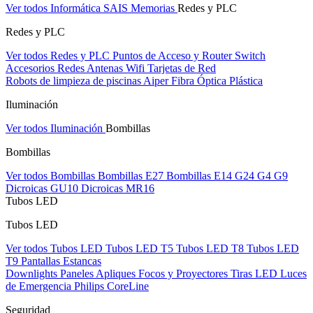
Ver todos Informática
SAIS
Memorias
Redes y PLC
Redes y PLC
Ver todos Redes y PLC
Puntos de Acceso y Router
Switch
Accesorios Redes
Antenas Wifi
Tarjetas de Red
Robots de limpieza de piscinas Aiper
Fibra Óptica Plástica
Iluminación
Ver todos Iluminación
Bombillas
Bombillas
Ver todos Bombillas
Bombillas E27
Bombillas E14
G24
G4
G9
Dicroicas GU10
Dicroicas MR16
Tubos LED
Tubos LED
Ver todos Tubos LED
Tubos LED T5
Tubos LED T8
Tubos LED
T9
Pantallas Estancas
Downlights
Paneles
Apliques Focos y Proyectores
Tiras LED
Luces
de Emergencia
Philips CoreLine
Seguridad