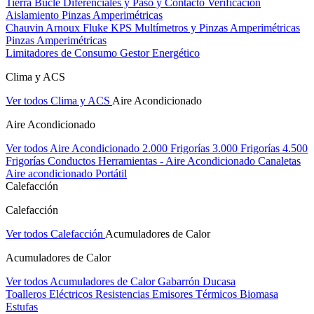
Tierra Bucle Diferenciales y Paso y Contacto
Verificación
Aislamiento
Pinzas Amperimétricas
Chauvin Arnoux
Fluke
KPS
Multímetros y Pinzas Amperimétricas
Pinzas Amperimétricas
Limitadores de Consumo
Gestor Energético
Clima y ACS
Ver todos Clima y ACS
Aire Acondicionado
Aire Acondicionado
Ver todos Aire Acondicionado
2.000 Frigorías
3.000 Frigorías
4.500
Frigorías
Conductos
Herramientas - Aire Acondicionado
Canaletas
Aire acondicionado Portátil
Calefacción
Calefacción
Ver todos Calefacción
Acumuladores de Calor
Acumuladores de Calor
Ver todos Acumuladores de Calor
Gabarrón
Ducasa
Toalleros Eléctricos
Resistencias
Emisores Térmicos
Biomasa
Estufas