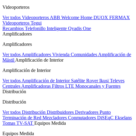
Videoporteros
Ver todos Videoporteros
ABB Welcome Home
DUOX FERMAX
Videoporteros Tegui
Recambios
Telefonillo Inteligente Qvadis One
Amplificadores
Amplificadores
Ver todos Amplificadores
Vivienda
Comunidades
Amplificación de
Mástil
Amplificación de Interior
Amplificación de Interior
Ver todos Amplificación de Interior
Satélite Rover
Ikusi
Televes
Centrales Amplificadoras
Filtros LTE
Monocanales y Fuentes
Distribución
Distribución
Ver todos Distribución
Distribuidores
Derivadores
Punto
Terminación de Red
Mezcladores
Conmutadores DiSEqC
Ekselans
Tomas TV-SAT
Equipos Medida
Equipos Medida