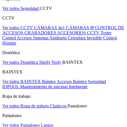
Ver todos Seguridad
CCTV
CCTV
Ver todos CCTV
CÁMARAS 4n1
CÁMARAS IP
CONTROL DE
ACCESOS
GRABADORES
ACCESORIOS CCTV
Tester
Control Accesos
Sistemas Antihurto
Cerradura Invisible
Control
Horario
Domótica
Ver todos Domótica
Shelly
Yesly
BAINTEX
BAINTEX
Ver todos BAINTEX
Baintex Accesos
Baintex Seguridad
IOPOOL Mantenimiento de piscinas Inteligente
Ropa de trabajo
Ver todos Ropa de trabajo
Chalecos
Pantalones
Pantalones
Ver todos Pantalones
Largos