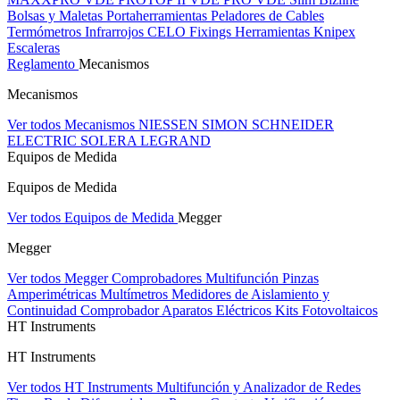
Bolsas y Maletas Portaherramientas
Peladores de Cables
Termómetros Infrarrojos
CELO Fixings
Herramientas Knipex
Escaleras
Reglamento
Mecanismos
Mecanismos
Ver todos Mecanismos
NIESSEN
SIMON
SCHNEIDER
ELECTRIC
SOLERA
LEGRAND
Equipos de Medida
Equipos de Medida
Ver todos Equipos de Medida
Megger
Megger
Ver todos Megger
Comprobadores Multifunción
Pinzas
Amperimétricas
Multímetros
Medidores de Aislamiento y
Continuidad
Comprobador Aparatos Eléctricos
Kits Fotovoltaicos
HT Instruments
HT Instruments
Ver todos HT Instruments
Multifunción y Analizador de Redes