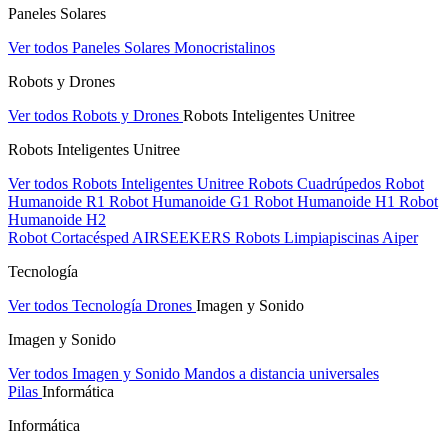
Paneles Solares
Ver todos Paneles Solares
Monocristalinos
Robots y Drones
Ver todos Robots y Drones
Robots Inteligentes Unitree
Robots Inteligentes Unitree
Ver todos Robots Inteligentes Unitree
Robots Cuadrúpedos
Robot
Humanoide R1
Robot Humanoide G1
Robot Humanoide H1
Robot
Humanoide H2
Robot Cortacésped AIRSEEKERS
Robots Limpiapiscinas Aiper
Tecnología
Ver todos Tecnología
Drones
Imagen y Sonido
Imagen y Sonido
Ver todos Imagen y Sonido
Mandos a distancia universales
Pilas
Informática
Informática