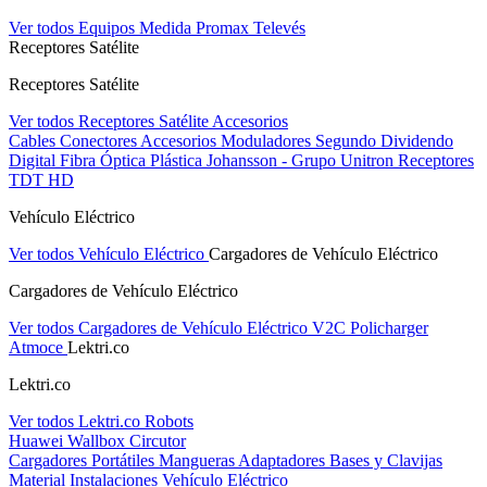
Ver todos Equipos Medida
Promax
Televés
Receptores Satélite
Receptores Satélite
Ver todos Receptores Satélite
Accesorios
Cables
Conectores
Accesorios
Moduladores
Segundo Dividendo
Digital
Fibra Óptica Plástica
Johansson - Grupo Unitron
Receptores
TDT HD
Vehículo Eléctrico
Ver todos Vehículo Eléctrico
Cargadores de Vehículo Eléctrico
Cargadores de Vehículo Eléctrico
Ver todos Cargadores de Vehículo Eléctrico
V2C
Policharger
Atmoce
Lektri.co
Lektri.co
Ver todos Lektri.co
Robots
Huawei
Wallbox
Circutor
Cargadores Portátiles
Mangueras
Adaptadores
Bases y Clavijas
Material Instalaciones Vehículo Eléctrico