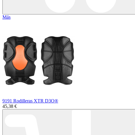
Más
9191 Rodilleras XTR D3O®
45,38 €