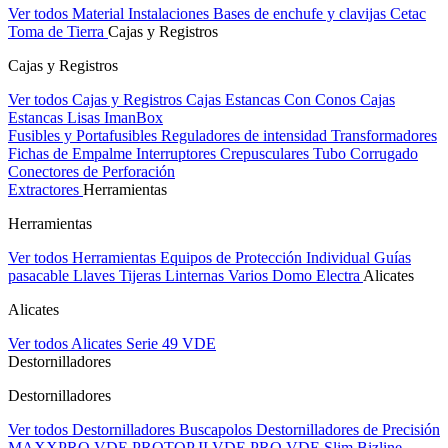
Ver todos Material Instalaciones
Bases de enchufe y clavijas Cetac
Toma de Tierra
Cajas y Registros
Cajas y Registros
Ver todos Cajas y Registros
Cajas Estancas Con Conos
Cajas
Estancas Lisas
ImanBox
Fusibles y Portafusibles
Reguladores de intensidad
Transformadores
Fichas de Empalme
Interruptores Crepusculares
Tubo Corrugado
Conectores de Perforación
Extractores
Herramientas
Herramientas
Ver todos Herramientas
Equipos de Protección Individual
Guías
pasacable
Llaves
Tijeras
Linternas
Varios
Domo Electra
Alicates
Alicates
Ver todos Alicates
Serie 49 VDE
Destornilladores
Destornilladores
Ver todos Destornilladores
Buscapolos
Destornilladores de Precisión
MAXXPRO VDE
PROTOP II VDE
PRO VDE Slim
Bizline