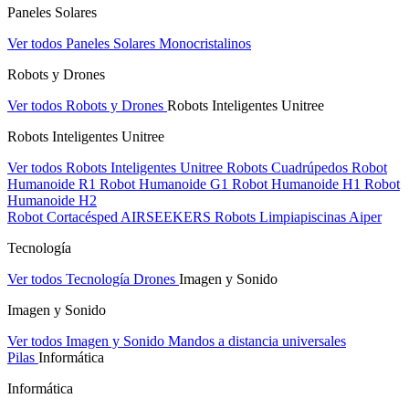
Paneles Solares
Ver todos Paneles Solares
Monocristalinos
Robots y Drones
Ver todos Robots y Drones
Robots Inteligentes Unitree
Robots Inteligentes Unitree
Ver todos Robots Inteligentes Unitree
Robots Cuadrúpedos
Robot
Humanoide R1
Robot Humanoide G1
Robot Humanoide H1
Robot
Humanoide H2
Robot Cortacésped AIRSEEKERS
Robots Limpiapiscinas Aiper
Tecnología
Ver todos Tecnología
Drones
Imagen y Sonido
Imagen y Sonido
Ver todos Imagen y Sonido
Mandos a distancia universales
Pilas
Informática
Informática