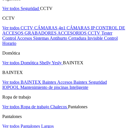
Ver todos Seguridad
CCTV
CCTV
Ver todos CCTV
CÁMARAS 4n1
CÁMARAS IP
CONTROL DE
ACCESOS
GRABADORES
ACCESORIOS CCTV
Tester
Control Accesos
Sistemas Antihurto
Cerradura Invisible
Control
Horario
Domótica
Ver todos Domótica
Shelly
Yesly
BAINTEX
BAINTEX
Ver todos BAINTEX
Baintex Accesos
Baintex Seguridad
IOPOOL Mantenimiento de piscinas Inteligente
Ropa de trabajo
Ver todos Ropa de trabajo
Chalecos
Pantalones
Pantalones
Ver todos Pantalones
Largos