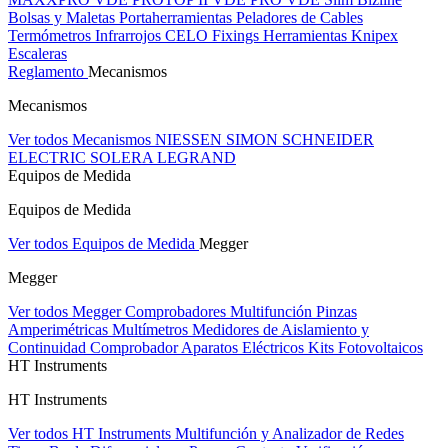
Bolsas y Maletas Portaherramientas
Peladores de Cables
Termómetros Infrarrojos
CELO Fixings
Herramientas Knipex
Escaleras
Reglamento
Mecanismos
Mecanismos
Ver todos Mecanismos
NIESSEN
SIMON
SCHNEIDER
ELECTRIC
SOLERA
LEGRAND
Equipos de Medida
Equipos de Medida
Ver todos Equipos de Medida
Megger
Megger
Ver todos Megger
Comprobadores Multifunción
Pinzas
Amperimétricas
Multímetros
Medidores de Aislamiento y
Continuidad
Comprobador Aparatos Eléctricos
Kits Fotovoltaicos
HT Instruments
HT Instruments
Ver todos HT Instruments
Multifunción y Analizador de Redes