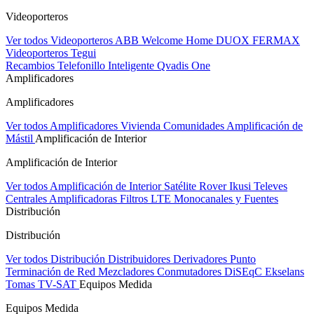
Videoporteros
Ver todos Videoporteros
ABB Welcome Home
DUOX FERMAX
Videoporteros Tegui
Recambios
Telefonillo Inteligente Qvadis One
Amplificadores
Amplificadores
Ver todos Amplificadores
Vivienda
Comunidades
Amplificación de
Mástil
Amplificación de Interior
Amplificación de Interior
Ver todos Amplificación de Interior
Satélite Rover
Ikusi
Televes
Centrales Amplificadoras
Filtros LTE
Monocanales y Fuentes
Distribución
Distribución
Ver todos Distribución
Distribuidores
Derivadores
Punto
Terminación de Red
Mezcladores
Conmutadores DiSEqC
Ekselans
Tomas TV-SAT
Equipos Medida
Equipos Medida