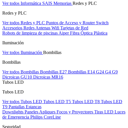
Ver todos Informática
SAIS
Memorias
Redes y PLC
Redes y PLC
Ver todos Redes y PLC
Puntos de Acceso y Router
Switch
Accesorios Redes
Antenas Wifi
Tarjetas de Red
Robots de limpieza de piscinas Aiper
Fibra Óptica Plástica
Iluminación
Ver todos Iluminación
Bombillas
Bombillas
Ver todos Bombillas
Bombillas E27
Bombillas E14
G24
G4
G9
Dicroicas GU10
Dicroicas MR16
Tubos LED
Tubos LED
Ver todos Tubos LED
Tubos LED T5
Tubos LED T8
Tubos LED
T9
Pantallas Estancas
Downlights
Paneles
Apliques Focos y Proyectores
Tiras LED
Luces
de Emergencia
Philips CoreLine
Seguridad