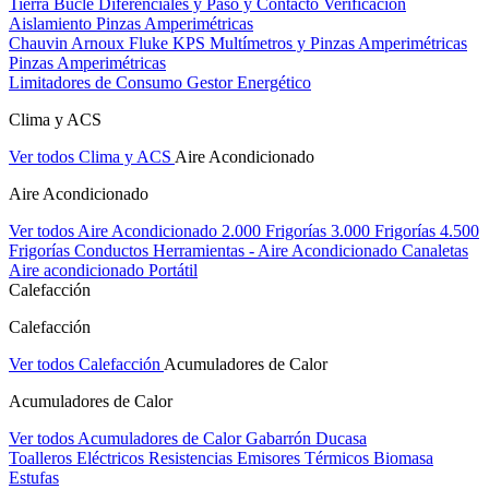
Tierra Bucle Diferenciales y Paso y Contacto
Verificación
Aislamiento
Pinzas Amperimétricas
Chauvin Arnoux
Fluke
KPS
Multímetros y Pinzas Amperimétricas
Pinzas Amperimétricas
Limitadores de Consumo
Gestor Energético
Clima y ACS
Ver todos Clima y ACS
Aire Acondicionado
Aire Acondicionado
Ver todos Aire Acondicionado
2.000 Frigorías
3.000 Frigorías
4.500
Frigorías
Conductos
Herramientas - Aire Acondicionado
Canaletas
Aire acondicionado Portátil
Calefacción
Calefacción
Ver todos Calefacción
Acumuladores de Calor
Acumuladores de Calor
Ver todos Acumuladores de Calor
Gabarrón
Ducasa
Toalleros Eléctricos
Resistencias
Emisores Térmicos
Biomasa
Estufas