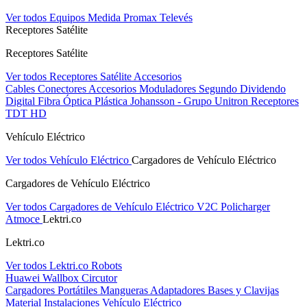
Ver todos Equipos Medida
Promax
Televés
Receptores Satélite
Receptores Satélite
Ver todos Receptores Satélite
Accesorios
Cables
Conectores
Accesorios
Moduladores
Segundo Dividendo
Digital
Fibra Óptica Plástica
Johansson - Grupo Unitron
Receptores
TDT HD
Vehículo Eléctrico
Ver todos Vehículo Eléctrico
Cargadores de Vehículo Eléctrico
Cargadores de Vehículo Eléctrico
Ver todos Cargadores de Vehículo Eléctrico
V2C
Policharger
Atmoce
Lektri.co
Lektri.co
Ver todos Lektri.co
Robots
Huawei
Wallbox
Circutor
Cargadores Portátiles
Mangueras
Adaptadores
Bases y Clavijas
Material Instalaciones Vehículo Eléctrico