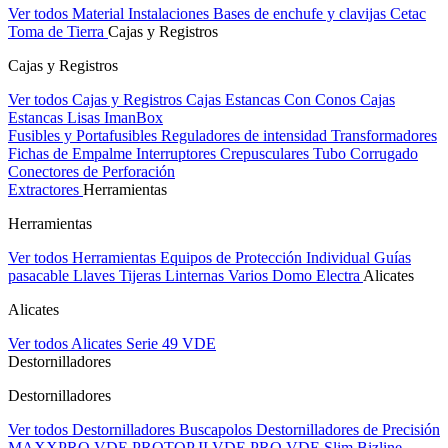
Ver todos Material Instalaciones
Bases de enchufe y clavijas Cetac
Toma de Tierra
Cajas y Registros
Cajas y Registros
Ver todos Cajas y Registros
Cajas Estancas Con Conos
Cajas
Estancas Lisas
ImanBox
Fusibles y Portafusibles
Reguladores de intensidad
Transformadores
Fichas de Empalme
Interruptores Crepusculares
Tubo Corrugado
Conectores de Perforación
Extractores
Herramientas
Herramientas
Ver todos Herramientas
Equipos de Protección Individual
Guías
pasacable
Llaves
Tijeras
Linternas
Varios
Domo Electra
Alicates
Alicates
Ver todos Alicates
Serie 49 VDE
Destornilladores
Destornilladores
Ver todos Destornilladores
Buscapolos
Destornilladores de Precisión
MAXXPRO VDE
PROTOP II VDE
PRO VDE Slim
Bizline