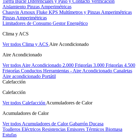
Tierra Bucle Diferenciales y Paso y Contacto
Verificación
Aislamiento
Pinzas Amperimétricas
Chauvin Arnoux
Fluke
KPS
Multímetros y Pinzas Amperimétricas
Pinzas Amperimétricas
Limitadores de Consumo
Gestor Energético
Clima y ACS
Ver todos Clima y ACS
Aire Acondicionado
Aire Acondicionado
Ver todos Aire Acondicionado
2.000 Frigorías
3.000 Frigorías
4.500
Frigorías
Conductos
Herramientas - Aire Acondicionado
Canaletas
Aire acondicionado Portátil
Calefacción
Calefacción
Ver todos Calefacción
Acumuladores de Calor
Acumuladores de Calor
Ver todos Acumuladores de Calor
Gabarrón
Ducasa
Toalleros Eléctricos
Resistencias
Emisores Térmicos
Biomasa
Estufas