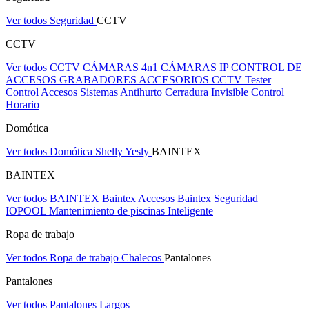
Ver todos Seguridad
CCTV
CCTV
Ver todos CCTV
CÁMARAS 4n1
CÁMARAS IP
CONTROL DE
ACCESOS
GRABADORES
ACCESORIOS CCTV
Tester
Control Accesos
Sistemas Antihurto
Cerradura Invisible
Control
Horario
Domótica
Ver todos Domótica
Shelly
Yesly
BAINTEX
BAINTEX
Ver todos BAINTEX
Baintex Accesos
Baintex Seguridad
IOPOOL Mantenimiento de piscinas Inteligente
Ropa de trabajo
Ver todos Ropa de trabajo
Chalecos
Pantalones
Pantalones
Ver todos Pantalones
Largos