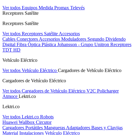
Ver todos Equipos Medida
Promax
Televés
Receptores Satélite
Receptores Satélite
Ver todos Receptores Satélite
Accesorios
Cables
Conectores
Accesorios
Moduladores
Segundo Dividendo
Digital
Fibra Óptica Plástica
Johansson - Grupo Unitron
Receptores
TDT HD
Vehículo Eléctrico
Ver todos Vehículo Eléctrico
Cargadores de Vehículo Eléctrico
Cargadores de Vehículo Eléctrico
Ver todos Cargadores de Vehículo Eléctrico
V2C
Policharger
Atmoce
Lektri.co
Lektri.co
Ver todos Lektri.co
Robots
Huawei
Wallbox
Circutor
Cargadores Portátiles
Mangueras
Adaptadores
Bases y Clavijas
Material Instalaciones Vehículo Eléctrico