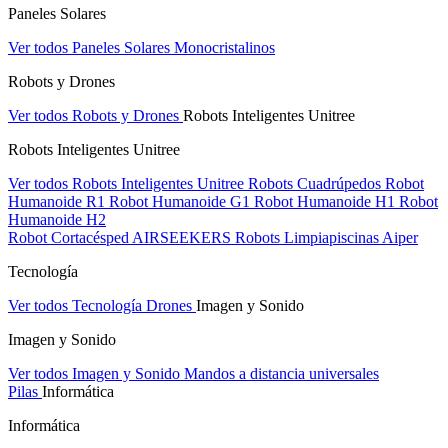
Paneles Solares
Ver todos Paneles Solares
Monocristalinos
Robots y Drones
Ver todos Robots y Drones
Robots Inteligentes Unitree
Robots Inteligentes Unitree
Ver todos Robots Inteligentes Unitree
Robots Cuadrúpedos
Robot
Humanoide R1
Robot Humanoide G1
Robot Humanoide H1
Robot
Humanoide H2
Robot Cortacésped AIRSEEKERS
Robots Limpiapiscinas Aiper
Tecnología
Ver todos Tecnología
Drones
Imagen y Sonido
Imagen y Sonido
Ver todos Imagen y Sonido
Mandos a distancia universales
Pilas
Informática
Informática