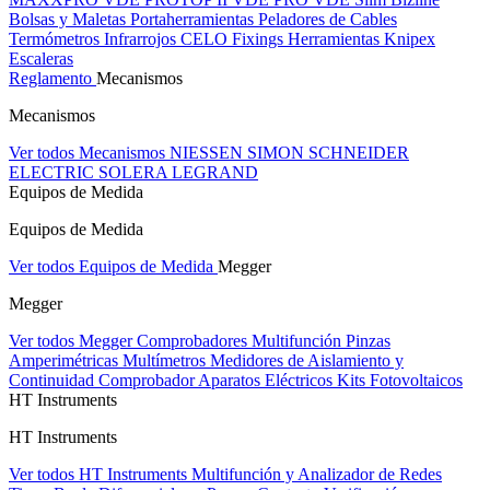
Bolsas y Maletas Portaherramientas
Peladores de Cables
Termómetros Infrarrojos
CELO Fixings
Herramientas Knipex
Escaleras
Reglamento
Mecanismos
Mecanismos
Ver todos Mecanismos
NIESSEN
SIMON
SCHNEIDER
ELECTRIC
SOLERA
LEGRAND
Equipos de Medida
Equipos de Medida
Ver todos Equipos de Medida
Megger
Megger
Ver todos Megger
Comprobadores Multifunción
Pinzas
Amperimétricas
Multímetros
Medidores de Aislamiento y
Continuidad
Comprobador Aparatos Eléctricos
Kits Fotovoltaicos
HT Instruments
HT Instruments
Ver todos HT Instruments
Multifunción y Analizador de Redes