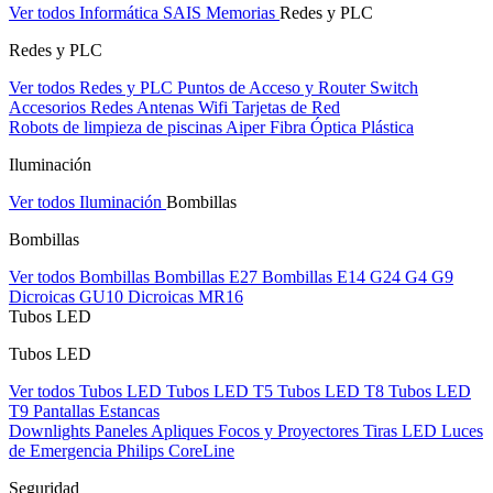
Ver todos Informática
SAIS
Memorias
Redes y PLC
Redes y PLC
Ver todos Redes y PLC
Puntos de Acceso y Router
Switch
Accesorios Redes
Antenas Wifi
Tarjetas de Red
Robots de limpieza de piscinas Aiper
Fibra Óptica Plástica
Iluminación
Ver todos Iluminación
Bombillas
Bombillas
Ver todos Bombillas
Bombillas E27
Bombillas E14
G24
G4
G9
Dicroicas GU10
Dicroicas MR16
Tubos LED
Tubos LED
Ver todos Tubos LED
Tubos LED T5
Tubos LED T8
Tubos LED
T9
Pantallas Estancas
Downlights
Paneles
Apliques Focos y Proyectores
Tiras LED
Luces
de Emergencia
Philips CoreLine
Seguridad