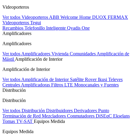
Videoporteros
Ver todos Videoporteros
ABB Welcome Home
DUOX FERMAX
Videoporteros Tegui
Recambios
Telefonillo Inteligente Qvadis One
Amplificadores
Amplificadores
Ver todos Amplificadores
Vivienda
Comunidades
Amplificación de
Mástil
Amplificación de Interior
Amplificación de Interior
Ver todos Amplificación de Interior
Satélite Rover
Ikusi
Televes
Centrales Amplificadoras
Filtros LTE
Monocanales y Fuentes
Distribución
Distribución
Ver todos Distribución
Distribuidores
Derivadores
Punto
Terminación de Red
Mezcladores
Conmutadores DiSEqC
Ekselans
Tomas TV-SAT
Equipos Medida
Equipos Medida