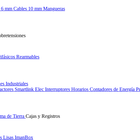
s 6 mm
Cables 10 mm
Mangueras
obretensiones
ifásicos
Rearmables
les
Industriales
actores
Smartlink Elec
Interruptores Horarios
Contadores de Energía
Pr
ma de Tierra
Cajas y Registros
s Lisas
ImanBox