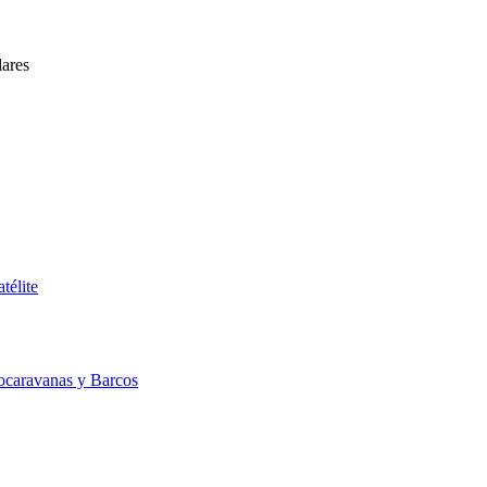
lares
télite
ocaravanas y Barcos