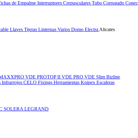
Fichas de Empalme
Interruptores Crepusculares
Tubo Corrugado
Conect
cable
Llaves
Tijeras
Linternas
Varios
Domo Electra
Alicates
MAXXPRO VDE
PROTOP II VDE
PRO VDE Slim
Bizline
 Infrarrojos
CELO Fixings
Herramientas Knipex
Escaleras
IC
SOLERA
LEGRAND