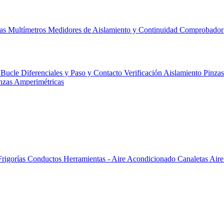
cas
Multímetros
Medidores de Aislamiento y Continuidad
Comprobador 
 Bucle Diferenciales y Paso y Contacto
Verificación
Aislamiento
Pinza
nzas Amperimétricas
Frigorías
Conductos
Herramientas - Aire Acondicionado
Canaletas
Aire