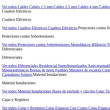
Ver todos Cables
Cables 1.5 mm
Cables 2.5 mm
Cables 4 mm
Cable
Cuadros Eléctricos
Cuadros Eléctricos
Ver todos Cuadros Eléctricos
Cuadros Eléctricos
Protectores contra S
Protectores contra Sobretensiones
Ver todos Protectores contra Sobretensiones
Monofásicos
Bifásicos
Tr
Diferenciales
Diferenciales
Ver todos Diferenciales
Residencial
SuperInmunizados
Auto-rearmab
Magnetotérmicos
Bornas de tierra
Fusibles
Minutero de escalera
Cont
Cargadores Solares
Material Instalaciones
Material Instalaciones
Ver todos Material Instalaciones
Bases de enchufe y clavijas Cetac
To
Cajas y Registros
Ver todos Cajas y Registros
Cajas Estancas Con Conos
Cajas Estanca