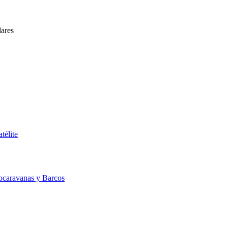
lares
télite
ocaravanas y Barcos