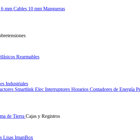
s 6 mm
Cables 10 mm
Mangueras
obretensiones
ifásicos
Rearmables
les
Industriales
actores
Smartlink Elec
Interruptores Horarios
Contadores de Energía
Pr
ma de Tierra
Cajas y Registros
s Lisas
ImanBox