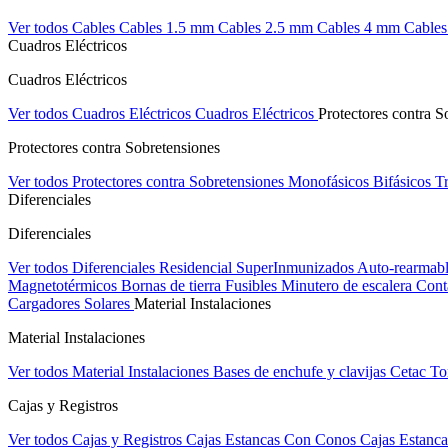
Ver todos Cables
Cables 1.5 mm
Cables 2.5 mm
Cables 4 mm
Cable
Cuadros Eléctricos
Cuadros Eléctricos
Ver todos Cuadros Eléctricos
Cuadros Eléctricos
Protectores contra S
Protectores contra Sobretensiones
Ver todos Protectores contra Sobretensiones
Monofásicos
Bifásicos
Tr
Diferenciales
Diferenciales
Ver todos Diferenciales
Residencial
SuperInmunizados
Auto-rearmab
Magnetotérmicos
Bornas de tierra
Fusibles
Minutero de escalera
Cont
Cargadores Solares
Material Instalaciones
Material Instalaciones
Ver todos Material Instalaciones
Bases de enchufe y clavijas Cetac
To
Cajas y Registros
Ver todos Cajas y Registros
Cajas Estancas Con Conos
Cajas Estanca