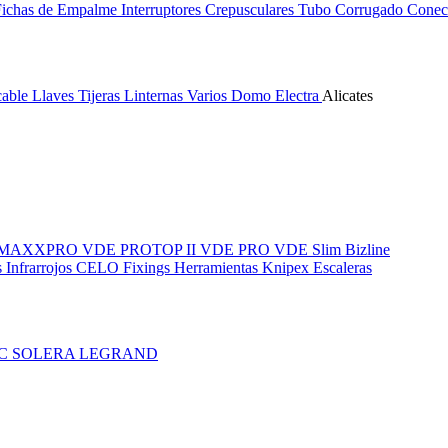
Fichas de Empalme
Interruptores Crepusculares
Tubo Corrugado
Conect
cable
Llaves
Tijeras
Linternas
Varios
Domo Electra
Alicates
MAXXPRO VDE
PROTOP II VDE
PRO VDE Slim
Bizline
 Infrarrojos
CELO Fixings
Herramientas Knipex
Escaleras
IC
SOLERA
LEGRAND