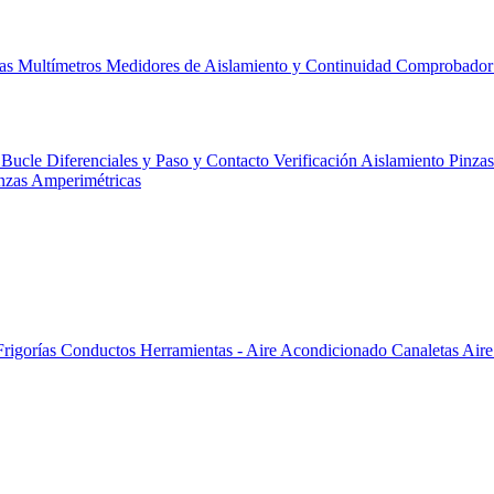
cas
Multímetros
Medidores de Aislamiento y Continuidad
Comprobador 
 Bucle Diferenciales y Paso y Contacto
Verificación
Aislamiento
Pinza
nzas Amperimétricas
Frigorías
Conductos
Herramientas - Aire Acondicionado
Canaletas
Aire