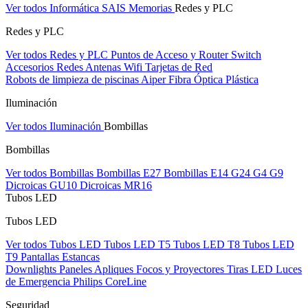
Ver todos Informática
SAIS
Memorias
Redes y PLC
Redes y PLC
Ver todos Redes y PLC
Puntos de Acceso y Router
Switch
Accesorios Redes
Antenas Wifi
Tarjetas de Red
Robots de limpieza de piscinas Aiper
Fibra Óptica Plástica
Iluminación
Ver todos Iluminación
Bombillas
Bombillas
Ver todos Bombillas
Bombillas E27
Bombillas E14
G24
G4
G9
Dicroicas GU10
Dicroicas MR16
Tubos LED
Tubos LED
Ver todos Tubos LED
Tubos LED T5
Tubos LED T8
Tubos LED
T9
Pantallas Estancas
Downlights
Paneles
Apliques Focos y Proyectores
Tiras LED
Luces
de Emergencia
Philips CoreLine
Seguridad