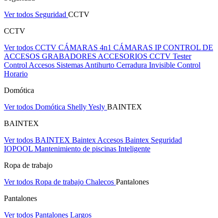
Ver todos Seguridad
CCTV
CCTV
Ver todos CCTV
CÁMARAS 4n1
CÁMARAS IP
CONTROL DE
ACCESOS
GRABADORES
ACCESORIOS CCTV
Tester
Control Accesos
Sistemas Antihurto
Cerradura Invisible
Control
Horario
Domótica
Ver todos Domótica
Shelly
Yesly
BAINTEX
BAINTEX
Ver todos BAINTEX
Baintex Accesos
Baintex Seguridad
IOPOOL Mantenimiento de piscinas Inteligente
Ropa de trabajo
Ver todos Ropa de trabajo
Chalecos
Pantalones
Pantalones
Ver todos Pantalones
Largos