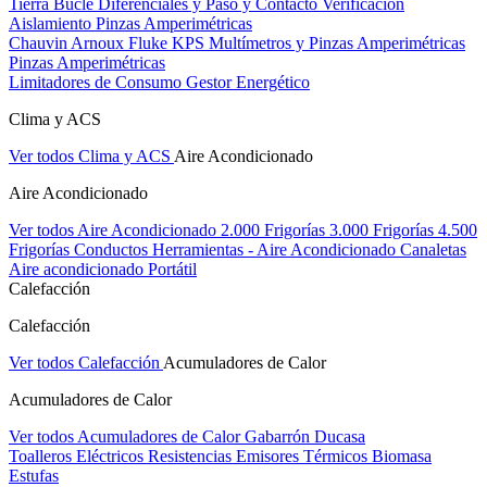
Tierra Bucle Diferenciales y Paso y Contacto
Verificación
Aislamiento
Pinzas Amperimétricas
Chauvin Arnoux
Fluke
KPS
Multímetros y Pinzas Amperimétricas
Pinzas Amperimétricas
Limitadores de Consumo
Gestor Energético
Clima y ACS
Ver todos Clima y ACS
Aire Acondicionado
Aire Acondicionado
Ver todos Aire Acondicionado
2.000 Frigorías
3.000 Frigorías
4.500
Frigorías
Conductos
Herramientas - Aire Acondicionado
Canaletas
Aire acondicionado Portátil
Calefacción
Calefacción
Ver todos Calefacción
Acumuladores de Calor
Acumuladores de Calor
Ver todos Acumuladores de Calor
Gabarrón
Ducasa
Toalleros Eléctricos
Resistencias
Emisores Térmicos
Biomasa
Estufas