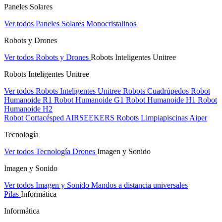
Paneles Solares
Ver todos Paneles Solares
Monocristalinos
Robots y Drones
Ver todos Robots y Drones
Robots Inteligentes Unitree
Robots Inteligentes Unitree
Ver todos Robots Inteligentes Unitree
Robots Cuadrúpedos
Robot
Humanoide R1
Robot Humanoide G1
Robot Humanoide H1
Robot
Humanoide H2
Robot Cortacésped AIRSEEKERS
Robots Limpiapiscinas Aiper
Tecnología
Ver todos Tecnología
Drones
Imagen y Sonido
Imagen y Sonido
Ver todos Imagen y Sonido
Mandos a distancia universales
Pilas
Informática
Informática