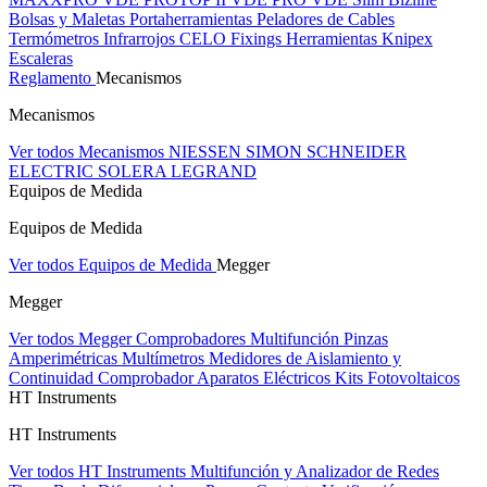
Bolsas y Maletas Portaherramientas
Peladores de Cables
Termómetros Infrarrojos
CELO Fixings
Herramientas Knipex
Escaleras
Reglamento
Mecanismos
Mecanismos
Ver todos Mecanismos
NIESSEN
SIMON
SCHNEIDER
ELECTRIC
SOLERA
LEGRAND
Equipos de Medida
Equipos de Medida
Ver todos Equipos de Medida
Megger
Megger
Ver todos Megger
Comprobadores Multifunción
Pinzas
Amperimétricas
Multímetros
Medidores de Aislamiento y
Continuidad
Comprobador Aparatos Eléctricos
Kits Fotovoltaicos
HT Instruments
HT Instruments
Ver todos HT Instruments
Multifunción y Analizador de Redes