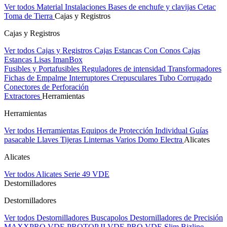
Ver todos Material Instalaciones
Bases de enchufe y clavijas Cetac
Toma de Tierra
Cajas y Registros
Cajas y Registros
Ver todos Cajas y Registros
Cajas Estancas Con Conos
Cajas
Estancas Lisas
ImanBox
Fusibles y Portafusibles
Reguladores de intensidad
Transformadores
Fichas de Empalme
Interruptores Crepusculares
Tubo Corrugado
Conectores de Perforación
Extractores
Herramientas
Herramientas
Ver todos Herramientas
Equipos de Protección Individual
Guías
pasacable
Llaves
Tijeras
Linternas
Varios
Domo Electra
Alicates
Alicates
Ver todos Alicates
Serie 49 VDE
Destornilladores
Destornilladores
Ver todos Destornilladores
Buscapolos
Destornilladores de Precisión
MAXXPRO VDE
PROTOP II VDE
PRO VDE Slim
Bizline