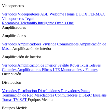
Videoporteros
Ver todos Videoporteros
ABB Welcome Home
DUOX FERMAX
Videoporteros Tegui
Recambios
Telefonillo Inteligente Qvadis One
Amplificadores
Amplificadores
Ver todos Amplificadores
Vivienda
Comunidades
Amplificación de
Mástil
Amplificación de Interior
Amplificación de Interior
Ver todos Amplificación de Interior
Satélite Rover
Ikusi
Televes
Centrales Amplificadoras
Filtros LTE
Monocanales y Fuentes
Distribución
Distribución
Ver todos Distribución
Distribuidores
Derivadores
Punto
Terminación de Red
Mezcladores
Conmutadores DiSEqC
Ekselans
Tomas TV-SAT
Equipos Medida
Equipos Medida