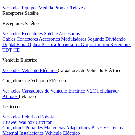
Ver todos Equipos Medida
Promax
Televés
Receptores Satélite
Receptores Satélite
Ver todos Receptores Satélite
Accesorios
Cables
Conectores
Accesorios
Moduladores
Segundo Dividendo
Digital
Fibra Óptica Plástica
Johansson - Grupo Unitron
Receptores
TDT HD
Vehículo Eléctrico
Ver todos Vehículo Eléctrico
Cargadores de Vehículo Eléctrico
Cargadores de Vehículo Eléctrico
Ver todos Cargadores de Vehículo Eléctrico
V2C
Policharger
Atmoce
Lektri.co
Lektri.co
Ver todos Lektri.co
Robots
Huawei
Wallbox
Circutor
Cargadores Portátiles
Mangueras
Adaptadores
Bases y Clavijas
Material Instalaciones Vehículo Eléctrico