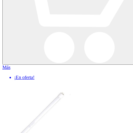
Más
¡En oferta!