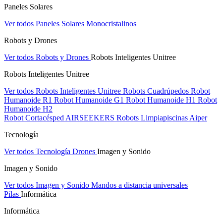
Paneles Solares
Ver todos Paneles Solares
Monocristalinos
Robots y Drones
Ver todos Robots y Drones
Robots Inteligentes Unitree
Robots Inteligentes Unitree
Ver todos Robots Inteligentes Unitree
Robots Cuadrúpedos
Robot
Humanoide R1
Robot Humanoide G1
Robot Humanoide H1
Robot
Humanoide H2
Robot Cortacésped AIRSEEKERS
Robots Limpiapiscinas Aiper
Tecnología
Ver todos Tecnología
Drones
Imagen y Sonido
Imagen y Sonido
Ver todos Imagen y Sonido
Mandos a distancia universales
Pilas
Informática
Informática