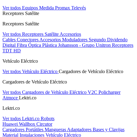
Ver todos Equipos Medida
Promax
Televés
Receptores Satélite
Receptores Satélite
Ver todos Receptores Satélite
Accesorios
Cables
Conectores
Accesorios
Moduladores
Segundo Dividendo
Digital
Fibra Óptica Plástica
Johansson - Grupo Unitron
Receptores
TDT HD
Vehículo Eléctrico
Ver todos Vehículo Eléctrico
Cargadores de Vehículo Eléctrico
Cargadores de Vehículo Eléctrico
Ver todos Cargadores de Vehículo Eléctrico
V2C
Policharger
Atmoce
Lektri.co
Lektri.co
Ver todos Lektri.co
Robots
Huawei
Wallbox
Circutor
Cargadores Portátiles
Mangueras
Adaptadores
Bases y Clavijas
Material Instalaciones Vehículo Eléctrico