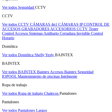
Ver todos Seguridad
CCTV
CCTV
Ver todos CCTV
CÁMARAS 4n1
CÁMARAS IP
CONTROL DE
ACCESOS
GRABADORES
ACCESORIOS CCTV
Tester
Control Accesos
Sistemas Antihurto
Cerradura Invisible
Control
Horario
Domótica
Ver todos Domótica
Shelly
Yesly
BAINTEX
BAINTEX
Ver todos BAINTEX
Baintex Accesos
Baintex Seguridad
IOPOOL Mantenimiento de piscinas Inteligente
Ropa de trabajo
Ver todos Ropa de trabajo
Chalecos
Pantalones
Pantalones
Ver todos Pantalones
Largos