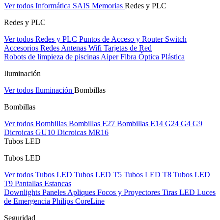
Ver todos Informática
SAIS
Memorias
Redes y PLC
Redes y PLC
Ver todos Redes y PLC
Puntos de Acceso y Router
Switch
Accesorios Redes
Antenas Wifi
Tarjetas de Red
Robots de limpieza de piscinas Aiper
Fibra Óptica Plástica
Iluminación
Ver todos Iluminación
Bombillas
Bombillas
Ver todos Bombillas
Bombillas E27
Bombillas E14
G24
G4
G9
Dicroicas GU10
Dicroicas MR16
Tubos LED
Tubos LED
Ver todos Tubos LED
Tubos LED T5
Tubos LED T8
Tubos LED
T9
Pantallas Estancas
Downlights
Paneles
Apliques Focos y Proyectores
Tiras LED
Luces
de Emergencia
Philips CoreLine
Seguridad