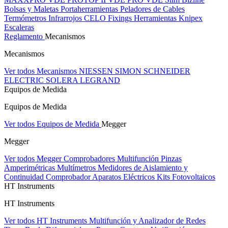
Bolsas y Maletas Portaherramientas
Peladores de Cables
Termómetros Infrarrojos
CELO Fixings
Herramientas Knipex
Escaleras
Reglamento
Mecanismos
Mecanismos
Ver todos Mecanismos
NIESSEN
SIMON
SCHNEIDER
ELECTRIC
SOLERA
LEGRAND
Equipos de Medida
Equipos de Medida
Ver todos Equipos de Medida
Megger
Megger
Ver todos Megger
Comprobadores Multifunción
Pinzas
Amperimétricas
Multímetros
Medidores de Aislamiento y
Continuidad
Comprobador Aparatos Eléctricos
Kits Fotovoltaicos
HT Instruments
HT Instruments
Ver todos HT Instruments
Multifunción y Analizador de Redes