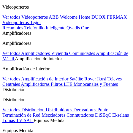
Videoporteros
Ver todos Videoporteros
ABB Welcome Home
DUOX FERMAX
Videoporteros Tegui
Recambios
Telefonillo Inteligente Qvadis One
Amplificadores
Amplificadores
Ver todos Amplificadores
Vivienda
Comunidades
Amplificación de
Mástil
Amplificación de Interior
Amplificación de Interior
Ver todos Amplificación de Interior
Satélite Rover
Ikusi
Televes
Centrales Amplificadoras
Filtros LTE
Monocanales y Fuentes
Distribución
Distribución
Ver todos Distribución
Distribuidores
Derivadores
Punto
Terminación de Red
Mezcladores
Conmutadores DiSEqC
Ekselans
Tomas TV-SAT
Equipos Medida
Equipos Medida