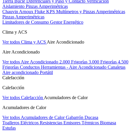
Tierra Bucle Diferenciales y Paso y Contacto
Verificación
Aislamiento
Pinzas Amperimétricas
Chauvin Arnoux
Fluke
KPS
Multímetros y Pinzas Amperimétricas
Pinzas Amperimétricas
Limitadores de Consumo
Gestor Energético
Clima y ACS
Ver todos Clima y ACS
Aire Acondicionado
Aire Acondicionado
Ver todos Aire Acondicionado
2.000 Frigorías
3.000 Frigorías
4.500
Frigorías
Conductos
Herramientas - Aire Acondicionado
Canaletas
Aire acondicionado Portátil
Calefacción
Calefacción
Ver todos Calefacción
Acumuladores de Calor
Acumuladores de Calor
Ver todos Acumuladores de Calor
Gabarrón
Ducasa
Toalleros Eléctricos
Resistencias
Emisores Térmicos
Biomasa
Estufas