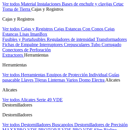
Ver todos Material Instalaciones
Bases de enchufe y clavijas Cetac
Toma de Tierra
Cajas y Registros
Cajas y Registros
Ver todos Cajas y Registros
Cajas Estancas Con Conos
Cajas
Estancas Lisas
ImanBox
Fusibles y Portafusibles
Reguladores de intensidad
Transformadores
Fichas de Empalme
Interruptores Crepusculares
Tubo Corrugado
Conectores de Perforación
Extractores
Herramientas
Herramientas
Ver todos Herramientas
Equipos de Protección Individual
Guías
pasacable
Llaves
Tijeras
Linternas
Varios
Domo Electra
Alicates
Alicates
Ver todos Alicates
Serie 49 VDE
Destornilladores
Destornilladores
Ver todos Destornilladores
Buscapolos
Destornilladores de Precisión
MAXXPRO VDE
PROTOP II VDE
PRO VDE Slim
Bizline