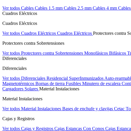
Ver todos Cables
Cables 1.5 mm
Cables 2.5 mm
Cables 4 mm
Cable
Cuadros Eléctricos
Cuadros Eléctricos
Ver todos Cuadros Eléctricos
Cuadros Eléctricos
Protectores contra S
Protectores contra Sobretensiones
Ver todos Protectores contra Sobretensiones
Monofásicos
Bifásicos
Tr
Diferenciales
Diferenciales
Ver todos Diferenciales
Residencial
SuperInmunizados
Auto-rearmab
Magnetotérmicos
Bornas de tierra
Fusibles
Minutero de escalera
Cont
Cargadores Solares
Material Instalaciones
Material Instalaciones
Ver todos Material Instalaciones
Bases de enchufe y clavijas Cetac
To
Cajas y Registros
Ver todos Cajas y Registros
Cajas Estancas Con Conos
Cajas Estanca