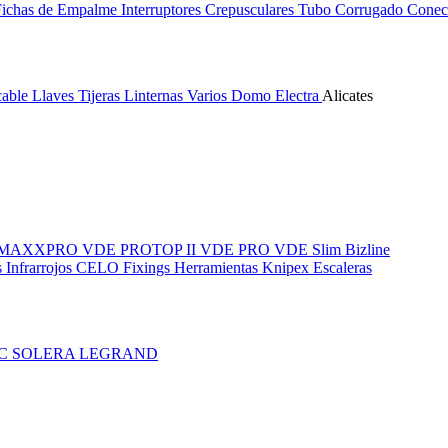
Fichas de Empalme
Interruptores Crepusculares
Tubo Corrugado
Conect
cable
Llaves
Tijeras
Linternas
Varios
Domo Electra
Alicates
MAXXPRO VDE
PROTOP II VDE
PRO VDE Slim
Bizline
 Infrarrojos
CELO Fixings
Herramientas Knipex
Escaleras
IC
SOLERA
LEGRAND