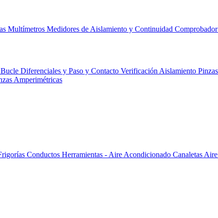
cas
Multímetros
Medidores de Aislamiento y Continuidad
Comprobador 
 Bucle Diferenciales y Paso y Contacto
Verificación
Aislamiento
Pinza
nzas Amperimétricas
Frigorías
Conductos
Herramientas - Aire Acondicionado
Canaletas
Aire