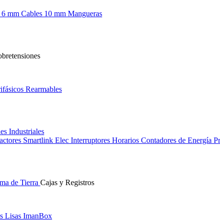
s 6 mm
Cables 10 mm
Mangueras
obretensiones
ifásicos
Rearmables
les
Industriales
actores
Smartlink Elec
Interruptores Horarios
Contadores de Energía
Pr
ma de Tierra
Cajas y Registros
s Lisas
ImanBox