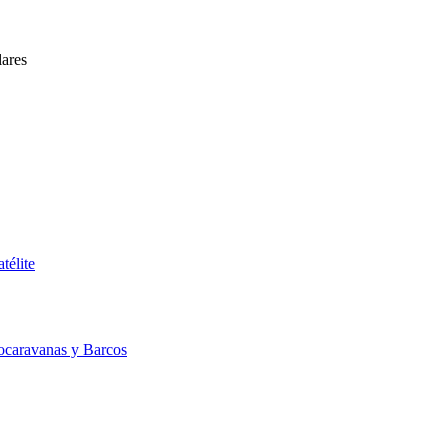
lares
télite
ocaravanas y Barcos