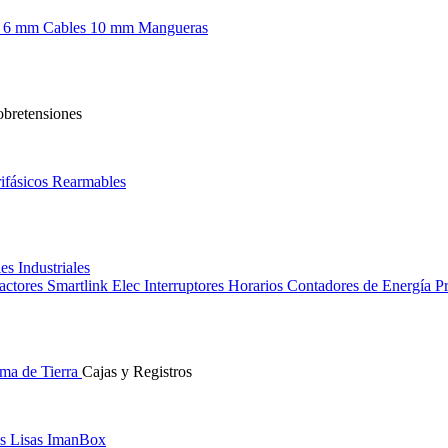
s 6 mm
Cables 10 mm
Mangueras
obretensiones
ifásicos
Rearmables
les
Industriales
actores
Smartlink Elec
Interruptores Horarios
Contadores de Energía
Pr
ma de Tierra
Cajas y Registros
s Lisas
ImanBox