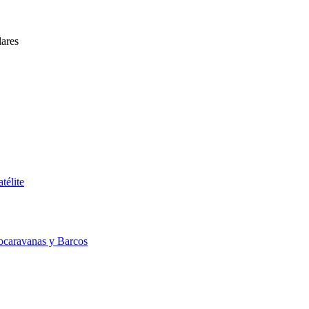
lares
télite
ocaravanas y Barcos