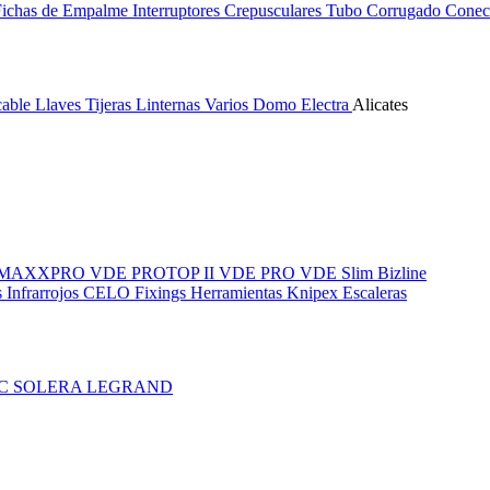
Fichas de Empalme
Interruptores Crepusculares
Tubo Corrugado
Conect
cable
Llaves
Tijeras
Linternas
Varios
Domo Electra
Alicates
MAXXPRO VDE
PROTOP II VDE
PRO VDE Slim
Bizline
 Infrarrojos
CELO Fixings
Herramientas Knipex
Escaleras
IC
SOLERA
LEGRAND