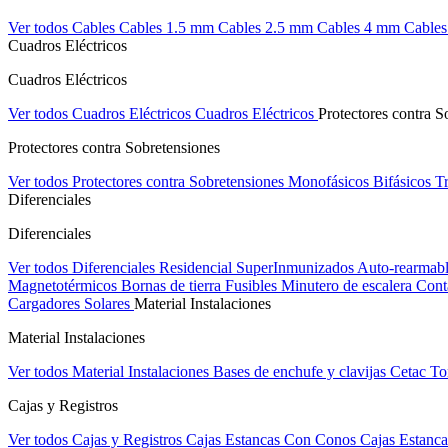
Ver todos Cables
Cables 1.5 mm
Cables 2.5 mm
Cables 4 mm
Cable
Cuadros Eléctricos
Cuadros Eléctricos
Ver todos Cuadros Eléctricos
Cuadros Eléctricos
Protectores contra S
Protectores contra Sobretensiones
Ver todos Protectores contra Sobretensiones
Monofásicos
Bifásicos
Tr
Diferenciales
Diferenciales
Ver todos Diferenciales
Residencial
SuperInmunizados
Auto-rearmab
Magnetotérmicos
Bornas de tierra
Fusibles
Minutero de escalera
Cont
Cargadores Solares
Material Instalaciones
Material Instalaciones
Ver todos Material Instalaciones
Bases de enchufe y clavijas Cetac
To
Cajas y Registros
Ver todos Cajas y Registros
Cajas Estancas Con Conos
Cajas Estanca