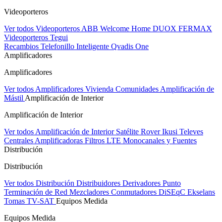
Videoporteros
Ver todos Videoporteros
ABB Welcome Home
DUOX FERMAX
Videoporteros Tegui
Recambios
Telefonillo Inteligente Qvadis One
Amplificadores
Amplificadores
Ver todos Amplificadores
Vivienda
Comunidades
Amplificación de
Mástil
Amplificación de Interior
Amplificación de Interior
Ver todos Amplificación de Interior
Satélite Rover
Ikusi
Televes
Centrales Amplificadoras
Filtros LTE
Monocanales y Fuentes
Distribución
Distribución
Ver todos Distribución
Distribuidores
Derivadores
Punto
Terminación de Red
Mezcladores
Conmutadores DiSEqC
Ekselans
Tomas TV-SAT
Equipos Medida
Equipos Medida