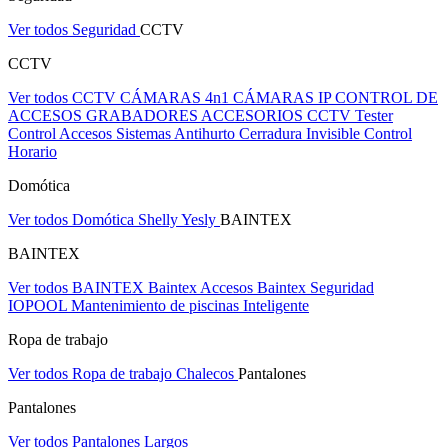
Ver todos Seguridad
CCTV
CCTV
Ver todos CCTV
CÁMARAS 4n1
CÁMARAS IP
CONTROL DE
ACCESOS
GRABADORES
ACCESORIOS CCTV
Tester
Control Accesos
Sistemas Antihurto
Cerradura Invisible
Control
Horario
Domótica
Ver todos Domótica
Shelly
Yesly
BAINTEX
BAINTEX
Ver todos BAINTEX
Baintex Accesos
Baintex Seguridad
IOPOOL Mantenimiento de piscinas Inteligente
Ropa de trabajo
Ver todos Ropa de trabajo
Chalecos
Pantalones
Pantalones
Ver todos Pantalones
Largos