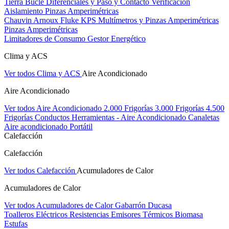
Tierra Bucle Diferenciales y Paso y Contacto
Verificación
Aislamiento
Pinzas Amperimétricas
Chauvin Arnoux
Fluke
KPS
Multímetros y Pinzas Amperimétricas
Pinzas Amperimétricas
Limitadores de Consumo
Gestor Energético
Clima y ACS
Ver todos Clima y ACS
Aire Acondicionado
Aire Acondicionado
Ver todos Aire Acondicionado
2.000 Frigorías
3.000 Frigorías
4.500
Frigorías
Conductos
Herramientas - Aire Acondicionado
Canaletas
Aire acondicionado Portátil
Calefacción
Calefacción
Ver todos Calefacción
Acumuladores de Calor
Acumuladores de Calor
Ver todos Acumuladores de Calor
Gabarrón
Ducasa
Toalleros Eléctricos
Resistencias
Emisores Térmicos
Biomasa
Estufas