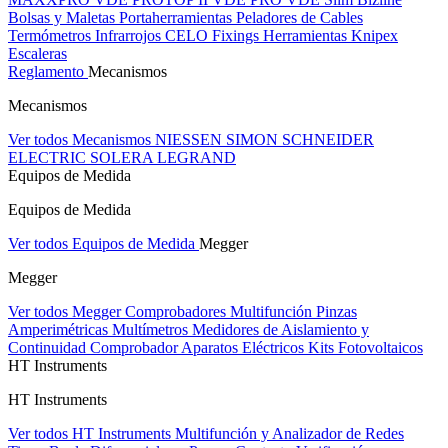
Bolsas y Maletas Portaherramientas
Peladores de Cables
Termómetros Infrarrojos
CELO Fixings
Herramientas Knipex
Escaleras
Reglamento
Mecanismos
Mecanismos
Ver todos Mecanismos
NIESSEN
SIMON
SCHNEIDER
ELECTRIC
SOLERA
LEGRAND
Equipos de Medida
Equipos de Medida
Ver todos Equipos de Medida
Megger
Megger
Ver todos Megger
Comprobadores Multifunción
Pinzas
Amperimétricas
Multímetros
Medidores de Aislamiento y
Continuidad
Comprobador Aparatos Eléctricos
Kits Fotovoltaicos
HT Instruments
HT Instruments
Ver todos HT Instruments
Multifunción y Analizador de Redes