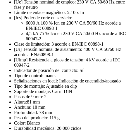
[Ue] Tensión nominal de empleo: 230 V CA 50/60 Hz entre
fase y neutro
Límite de enlace magnético: 5-10 x In
[Ics] Poder de corte en servicio:
6000 A 100 % Icn en 230 V CA 50/60 Hz acorde a
EN/IEC 60898-1
4,5 kA 75 % Icu en 230 V CA 50/60 Hz acorde a IEC
60947-2
Clase de limitación: 3 acorde a EN/IEC 60898-1
[Ui] Tensión nominal de aislamiento: 400 V CA 50/60 Hz
acorde a EN/60898-1
[Uimp] Resistencia a picos de tensión: 4 kV acorde a IEC
60947-2
Indicador de posición del contacto: Sí
Tipo de control: maneta
Señalizaciones en local: Indicación de encendido/apagado
Tipo de montaje: Ajustable en clip
Soporte de montaje: Carril DIN
Pasos de 9 mm: 2
Altura:81 mm
Anchura: 18 mm
Profundidad: 78 mm
Peso del producto: 115 g
Color: Blanco
Durabilidad mecánica: 20.000 ciclos