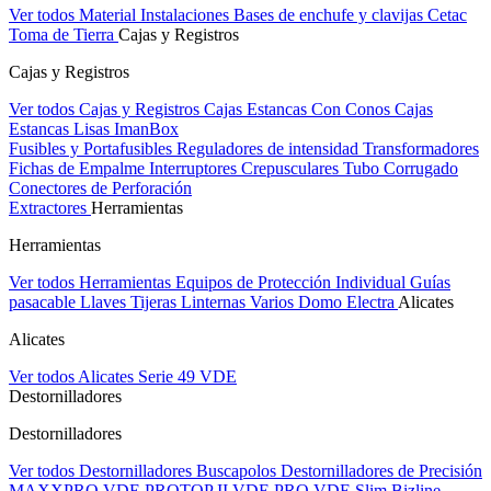
Ver todos Material Instalaciones
Bases de enchufe y clavijas Cetac
Toma de Tierra
Cajas y Registros
Cajas y Registros
Ver todos Cajas y Registros
Cajas Estancas Con Conos
Cajas
Estancas Lisas
ImanBox
Fusibles y Portafusibles
Reguladores de intensidad
Transformadores
Fichas de Empalme
Interruptores Crepusculares
Tubo Corrugado
Conectores de Perforación
Extractores
Herramientas
Herramientas
Ver todos Herramientas
Equipos de Protección Individual
Guías
pasacable
Llaves
Tijeras
Linternas
Varios
Domo Electra
Alicates
Alicates
Ver todos Alicates
Serie 49 VDE
Destornilladores
Destornilladores
Ver todos Destornilladores
Buscapolos
Destornilladores de Precisión
MAXXPRO VDE
PROTOP II VDE
PRO VDE Slim
Bizline