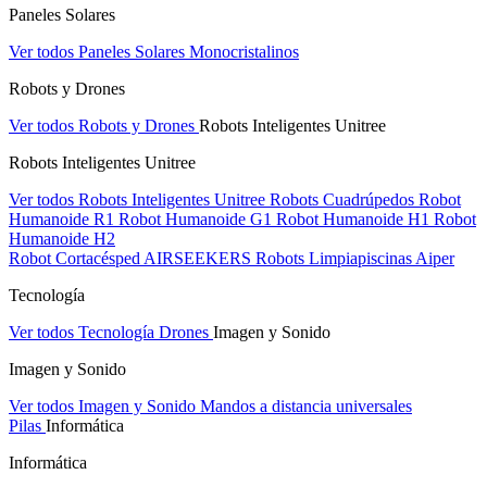
Paneles Solares
Ver todos Paneles Solares
Monocristalinos
Robots y Drones
Ver todos Robots y Drones
Robots Inteligentes Unitree
Robots Inteligentes Unitree
Ver todos Robots Inteligentes Unitree
Robots Cuadrúpedos
Robot
Humanoide R1
Robot Humanoide G1
Robot Humanoide H1
Robot
Humanoide H2
Robot Cortacésped AIRSEEKERS
Robots Limpiapiscinas Aiper
Tecnología
Ver todos Tecnología
Drones
Imagen y Sonido
Imagen y Sonido
Ver todos Imagen y Sonido
Mandos a distancia universales
Pilas
Informática
Informática