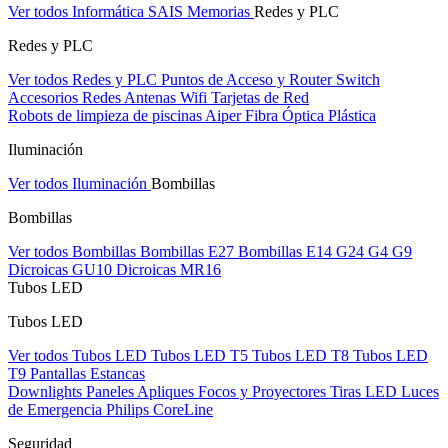
Ver todos Informática
SAIS
Memorias
Redes y PLC
Redes y PLC
Ver todos Redes y PLC
Puntos de Acceso y Router
Switch
Accesorios Redes
Antenas Wifi
Tarjetas de Red
Robots de limpieza de piscinas Aiper
Fibra Óptica Plástica
Iluminación
Ver todos Iluminación
Bombillas
Bombillas
Ver todos Bombillas
Bombillas E27
Bombillas E14
G24
G4
G9
Dicroicas GU10
Dicroicas MR16
Tubos LED
Tubos LED
Ver todos Tubos LED
Tubos LED T5
Tubos LED T8
Tubos LED
T9
Pantallas Estancas
Downlights
Paneles
Apliques Focos y Proyectores
Tiras LED
Luces
de Emergencia
Philips CoreLine
Seguridad