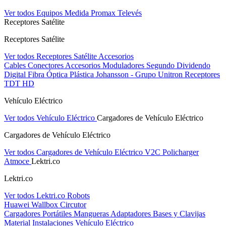
Ver todos Equipos Medida
Promax
Televés
Receptores Satélite
Receptores Satélite
Ver todos Receptores Satélite
Accesorios
Cables
Conectores
Accesorios
Moduladores
Segundo Dividendo
Digital
Fibra Óptica Plástica
Johansson - Grupo Unitron
Receptores
TDT HD
Vehículo Eléctrico
Ver todos Vehículo Eléctrico
Cargadores de Vehículo Eléctrico
Cargadores de Vehículo Eléctrico
Ver todos Cargadores de Vehículo Eléctrico
V2C
Policharger
Atmoce
Lektri.co
Lektri.co
Ver todos Lektri.co
Robots
Huawei
Wallbox
Circutor
Cargadores Portátiles
Mangueras
Adaptadores
Bases y Clavijas
Material Instalaciones Vehículo Eléctrico