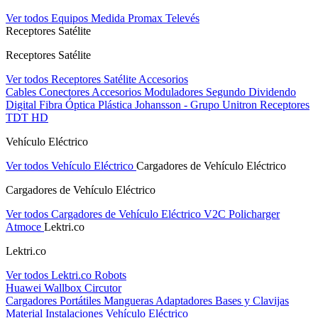
Ver todos Equipos Medida
Promax
Televés
Receptores Satélite
Receptores Satélite
Ver todos Receptores Satélite
Accesorios
Cables
Conectores
Accesorios
Moduladores
Segundo Dividendo
Digital
Fibra Óptica Plástica
Johansson - Grupo Unitron
Receptores
TDT HD
Vehículo Eléctrico
Ver todos Vehículo Eléctrico
Cargadores de Vehículo Eléctrico
Cargadores de Vehículo Eléctrico
Ver todos Cargadores de Vehículo Eléctrico
V2C
Policharger
Atmoce
Lektri.co
Lektri.co
Ver todos Lektri.co
Robots
Huawei
Wallbox
Circutor
Cargadores Portátiles
Mangueras
Adaptadores
Bases y Clavijas
Material Instalaciones Vehículo Eléctrico