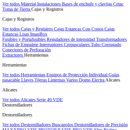
Ver todos Material Instalaciones
Bases de enchufe y clavijas Cetac
Toma de Tierra
Cajas y Registros
Cajas y Registros
Ver todos Cajas y Registros
Cajas Estancas Con Conos
Cajas
Estancas Lisas
ImanBox
Fusibles y Portafusibles
Reguladores de intensidad
Transformadores
Fichas de Empalme
Interruptores Crepusculares
Tubo Corrugado
Conectores de Perforación
Extractores
Herramientas
Herramientas
Ver todos Herramientas
Equipos de Protección Individual
Guías
pasacable
Llaves
Tijeras
Linternas
Varios
Domo Electra
Alicates
Alicates
Ver todos Alicates
Serie 49 VDE
Destornilladores
Destornilladores
Ver todos Destornilladores
Buscapolos
Destornilladores de Precisión
MAXXPRO VDE
PROTOP II VDE
PRO VDE Slim
Bizline