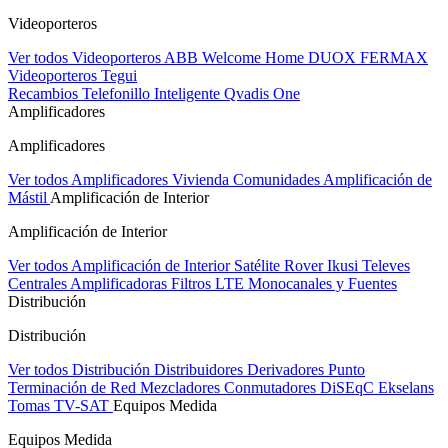
Videoporteros
Ver todos Videoporteros
ABB Welcome Home
DUOX FERMAX
Videoporteros Tegui
Recambios
Telefonillo Inteligente Qvadis One
Amplificadores
Amplificadores
Ver todos Amplificadores
Vivienda
Comunidades
Amplificación de
Mástil
Amplificación de Interior
Amplificación de Interior
Ver todos Amplificación de Interior
Satélite Rover
Ikusi
Televes
Centrales Amplificadoras
Filtros LTE
Monocanales y Fuentes
Distribución
Distribución
Ver todos Distribución
Distribuidores
Derivadores
Punto
Terminación de Red
Mezcladores
Conmutadores DiSEqC
Ekselans
Tomas TV-SAT
Equipos Medida
Equipos Medida