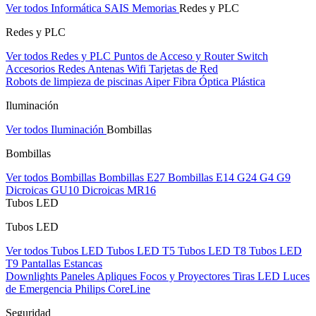
Ver todos Informática
SAIS
Memorias
Redes y PLC
Redes y PLC
Ver todos Redes y PLC
Puntos de Acceso y Router
Switch
Accesorios Redes
Antenas Wifi
Tarjetas de Red
Robots de limpieza de piscinas Aiper
Fibra Óptica Plástica
Iluminación
Ver todos Iluminación
Bombillas
Bombillas
Ver todos Bombillas
Bombillas E27
Bombillas E14
G24
G4
G9
Dicroicas GU10
Dicroicas MR16
Tubos LED
Tubos LED
Ver todos Tubos LED
Tubos LED T5
Tubos LED T8
Tubos LED
T9
Pantallas Estancas
Downlights
Paneles
Apliques Focos y Proyectores
Tiras LED
Luces
de Emergencia
Philips CoreLine
Seguridad