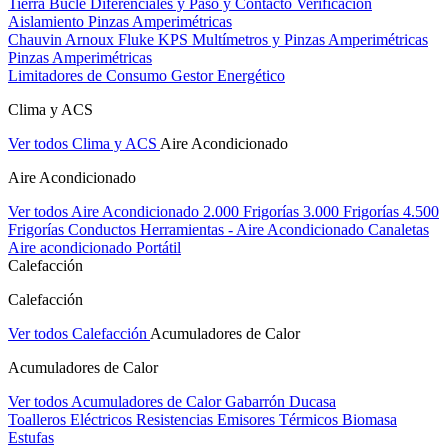
Tierra Bucle Diferenciales y Paso y Contacto
Verificación
Aislamiento
Pinzas Amperimétricas
Chauvin Arnoux
Fluke
KPS
Multímetros y Pinzas Amperimétricas
Pinzas Amperimétricas
Limitadores de Consumo
Gestor Energético
Clima y ACS
Ver todos Clima y ACS
Aire Acondicionado
Aire Acondicionado
Ver todos Aire Acondicionado
2.000 Frigorías
3.000 Frigorías
4.500
Frigorías
Conductos
Herramientas - Aire Acondicionado
Canaletas
Aire acondicionado Portátil
Calefacción
Calefacción
Ver todos Calefacción
Acumuladores de Calor
Acumuladores de Calor
Ver todos Acumuladores de Calor
Gabarrón
Ducasa
Toalleros Eléctricos
Resistencias
Emisores Térmicos
Biomasa
Estufas