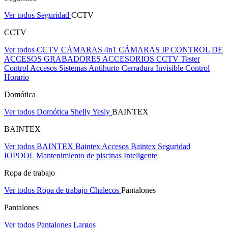
Ver todos Seguridad
CCTV
CCTV
Ver todos CCTV
CÁMARAS 4n1
CÁMARAS IP
CONTROL DE
ACCESOS
GRABADORES
ACCESORIOS CCTV
Tester
Control Accesos
Sistemas Antihurto
Cerradura Invisible
Control
Horario
Domótica
Ver todos Domótica
Shelly
Yesly
BAINTEX
BAINTEX
Ver todos BAINTEX
Baintex Accesos
Baintex Seguridad
IOPOOL Mantenimiento de piscinas Inteligente
Ropa de trabajo
Ver todos Ropa de trabajo
Chalecos
Pantalones
Pantalones
Ver todos Pantalones
Largos