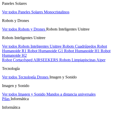
Paneles Solares
Ver todos Paneles Solares
Monocristalinos
Robots y Drones
Ver todos Robots y Drones
Robots Inteligentes Unitree
Robots Inteligentes Unitree
Ver todos Robots Inteligentes Unitree
Robots Cuadrúpedos
Robot
Humanoide R1
Robot Humanoide G1
Robot Humanoide H1
Robot
Humanoide H2
Robot Cortacésped AIRSEEKERS
Robots Limpiapiscinas Aiper
Tecnología
Ver todos Tecnología
Drones
Imagen y Sonido
Imagen y Sonido
Ver todos Imagen y Sonido
Mandos a distancia universales
Pilas
Informática
Informática