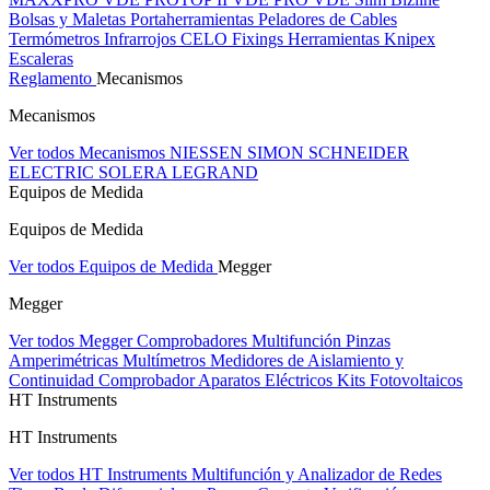
Bolsas y Maletas Portaherramientas
Peladores de Cables
Termómetros Infrarrojos
CELO Fixings
Herramientas Knipex
Escaleras
Reglamento
Mecanismos
Mecanismos
Ver todos Mecanismos
NIESSEN
SIMON
SCHNEIDER
ELECTRIC
SOLERA
LEGRAND
Equipos de Medida
Equipos de Medida
Ver todos Equipos de Medida
Megger
Megger
Ver todos Megger
Comprobadores Multifunción
Pinzas
Amperimétricas
Multímetros
Medidores de Aislamiento y
Continuidad
Comprobador Aparatos Eléctricos
Kits Fotovoltaicos
HT Instruments
HT Instruments
Ver todos HT Instruments
Multifunción y Analizador de Redes