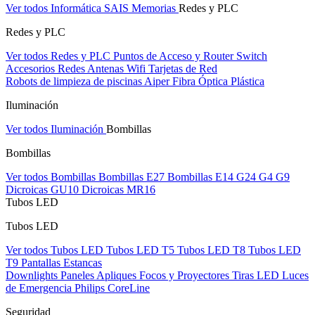
Ver todos Informática
SAIS
Memorias
Redes y PLC
Redes y PLC
Ver todos Redes y PLC
Puntos de Acceso y Router
Switch
Accesorios Redes
Antenas Wifi
Tarjetas de Red
Robots de limpieza de piscinas Aiper
Fibra Óptica Plástica
Iluminación
Ver todos Iluminación
Bombillas
Bombillas
Ver todos Bombillas
Bombillas E27
Bombillas E14
G24
G4
G9
Dicroicas GU10
Dicroicas MR16
Tubos LED
Tubos LED
Ver todos Tubos LED
Tubos LED T5
Tubos LED T8
Tubos LED
T9
Pantallas Estancas
Downlights
Paneles
Apliques Focos y Proyectores
Tiras LED
Luces
de Emergencia
Philips CoreLine
Seguridad