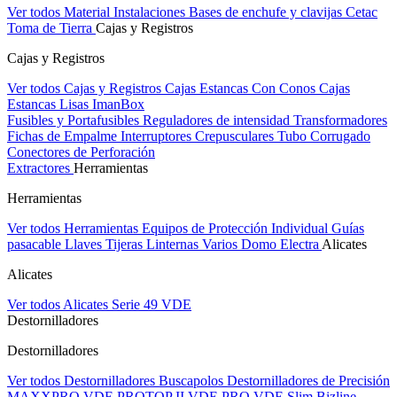
Ver todos Material Instalaciones
Bases de enchufe y clavijas Cetac
Toma de Tierra
Cajas y Registros
Cajas y Registros
Ver todos Cajas y Registros
Cajas Estancas Con Conos
Cajas
Estancas Lisas
ImanBox
Fusibles y Portafusibles
Reguladores de intensidad
Transformadores
Fichas de Empalme
Interruptores Crepusculares
Tubo Corrugado
Conectores de Perforación
Extractores
Herramientas
Herramientas
Ver todos Herramientas
Equipos de Protección Individual
Guías
pasacable
Llaves
Tijeras
Linternas
Varios
Domo Electra
Alicates
Alicates
Ver todos Alicates
Serie 49 VDE
Destornilladores
Destornilladores
Ver todos Destornilladores
Buscapolos
Destornilladores de Precisión
MAXXPRO VDE
PROTOP II VDE
PRO VDE Slim
Bizline