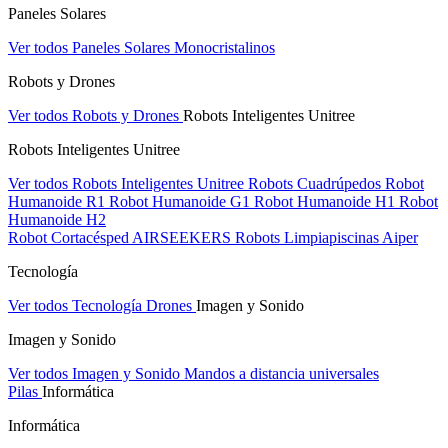
Paneles Solares
Ver todos Paneles Solares
Monocristalinos
Robots y Drones
Ver todos Robots y Drones
Robots Inteligentes Unitree
Robots Inteligentes Unitree
Ver todos Robots Inteligentes Unitree
Robots Cuadrúpedos
Robot
Humanoide R1
Robot Humanoide G1
Robot Humanoide H1
Robot
Humanoide H2
Robot Cortacésped AIRSEEKERS
Robots Limpiapiscinas Aiper
Tecnología
Ver todos Tecnología
Drones
Imagen y Sonido
Imagen y Sonido
Ver todos Imagen y Sonido
Mandos a distancia universales
Pilas
Informática
Informática