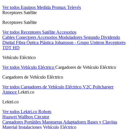
Ver todos Equipos Medida
Promax
Televés
Receptores Satélite
Receptores Satélite
Ver todos Receptores Satélite
Accesorios
Cables
Conectores
Accesorios
Moduladores
Segundo Dividendo
Digital
Fibra Óptica Plástica
Johansson - Grupo Unitron
Receptores
TDT HD
Vehículo Eléctrico
Ver todos Vehículo Eléctrico
Cargadores de Vehículo Eléctrico
Cargadores de Vehículo Eléctrico
Ver todos Cargadores de Vehículo Eléctrico
V2C
Policharger
Atmoce
Lektri.co
Lektri.co
Ver todos Lektri.co
Robots
Huawei
Wallbox
Circutor
Cargadores Portátiles
Mangueras
Adaptadores
Bases y Clavijas
Material Instalaciones Vehículo Eléctrico