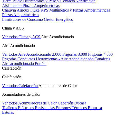
Tierra Bucle Diferenciales y Paso y Contacto
Verificación
Aislamiento
Pinzas Amperimétricas
Chauvin Arnoux
Fluke
KPS
Multímetros y Pinzas Amperimétricas
Pinzas Amperimétricas
Limitadores de Consumo
Gestor Energético
Clima y ACS
Ver todos Clima y ACS
Aire Acondicionado
Aire Acondicionado
Ver todos Aire Acondicionado
2.000 Frigorías
3.000 Frigorías
4.500
Frigorías
Conductos
Herramientas - Aire Acondicionado
Canaletas
Aire acondicionado Portátil
Calefacción
Calefacción
Ver todos Calefacción
Acumuladores de Calor
Acumuladores de Calor
Ver todos Acumuladores de Calor
Gabarrón
Ducasa
Toalleros Eléctricos
Resistencias
Emisores Térmicos
Biomasa
Estufas