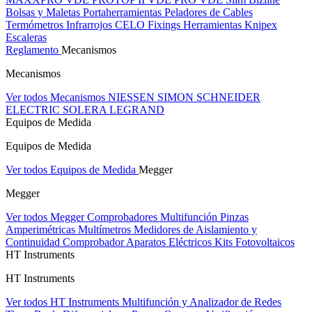
Bolsas y Maletas Portaherramientas
Peladores de Cables
Termómetros Infrarrojos
CELO Fixings
Herramientas Knipex
Escaleras
Reglamento
Mecanismos
Mecanismos
Ver todos Mecanismos
NIESSEN
SIMON
SCHNEIDER
ELECTRIC
SOLERA
LEGRAND
Equipos de Medida
Equipos de Medida
Ver todos Equipos de Medida
Megger
Megger
Ver todos Megger
Comprobadores Multifunción
Pinzas
Amperimétricas
Multímetros
Medidores de Aislamiento y
Continuidad
Comprobador Aparatos Eléctricos
Kits Fotovoltaicos
HT Instruments
HT Instruments
Ver todos HT Instruments
Multifunción y Analizador de Redes