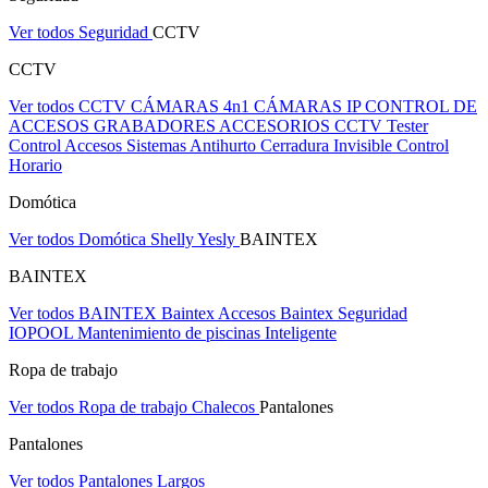
Ver todos Seguridad
CCTV
CCTV
Ver todos CCTV
CÁMARAS 4n1
CÁMARAS IP
CONTROL DE
ACCESOS
GRABADORES
ACCESORIOS CCTV
Tester
Control Accesos
Sistemas Antihurto
Cerradura Invisible
Control
Horario
Domótica
Ver todos Domótica
Shelly
Yesly
BAINTEX
BAINTEX
Ver todos BAINTEX
Baintex Accesos
Baintex Seguridad
IOPOOL Mantenimiento de piscinas Inteligente
Ropa de trabajo
Ver todos Ropa de trabajo
Chalecos
Pantalones
Pantalones
Ver todos Pantalones
Largos