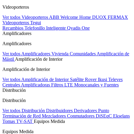
Videoporteros
Ver todos Videoporteros
ABB Welcome Home
DUOX FERMAX
Videoporteros Tegui
Recambios
Telefonillo Inteligente Qvadis One
Amplificadores
Amplificadores
Ver todos Amplificadores
Vivienda
Comunidades
Amplificación de
Mástil
Amplificación de Interior
Amplificación de Interior
Ver todos Amplificación de Interior
Satélite Rover
Ikusi
Televes
Centrales Amplificadoras
Filtros LTE
Monocanales y Fuentes
Distribución
Distribución
Ver todos Distribución
Distribuidores
Derivadores
Punto
Terminación de Red
Mezcladores
Conmutadores DiSEqC
Ekselans
Tomas TV-SAT
Equipos Medida
Equipos Medida