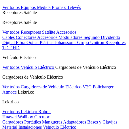
Ver todos Equipos Medida
Promax
Televés
Receptores Satélite
Receptores Satélite
Ver todos Receptores Satélite
Accesorios
Cables
Conectores
Accesorios
Moduladores
Segundo Dividendo
Digital
Fibra Óptica Plástica
Johansson - Grupo Unitron
Receptores
TDT HD
Vehículo Eléctrico
Ver todos Vehículo Eléctrico
Cargadores de Vehículo Eléctrico
Cargadores de Vehículo Eléctrico
Ver todos Cargadores de Vehículo Eléctrico
V2C
Policharger
Atmoce
Lektri.co
Lektri.co
Ver todos Lektri.co
Robots
Huawei
Wallbox
Circutor
Cargadores Portátiles
Mangueras
Adaptadores
Bases y Clavijas
Material Instalaciones Vehículo Eléctrico