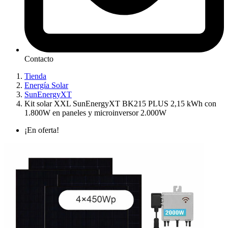
Contacto
Tienda
Energía Solar
SunEnergyXT
Kit solar XXL SunEnergyXT BK215 PLUS 2,15 kWh con
1.800W en paneles y microinversor 2.000W
¡En oferta!