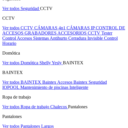
Ver todos Seguridad
CCTV
CCTV
Ver todos CCTV
CÁMARAS 4n1
CÁMARAS IP
CONTROL DE
ACCESOS
GRABADORES
ACCESORIOS CCTV
Tester
Control Accesos
Sistemas Antihurto
Cerradura Invisible
Control
Horario
Domótica
Ver todos Domótica
Shelly
Yesly
BAINTEX
BAINTEX
Ver todos BAINTEX
Baintex Accesos
Baintex Seguridad
IOPOOL Mantenimiento de piscinas Inteligente
Ropa de trabajo
Ver todos Ropa de trabajo
Chalecos
Pantalones
Pantalones
Ver todos Pantalones
Largos