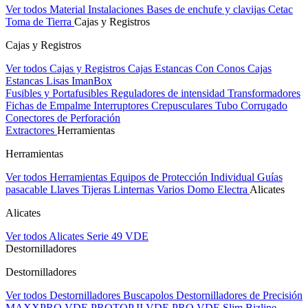
Ver todos Material Instalaciones
Bases de enchufe y clavijas Cetac
Toma de Tierra
Cajas y Registros
Cajas y Registros
Ver todos Cajas y Registros
Cajas Estancas Con Conos
Cajas
Estancas Lisas
ImanBox
Fusibles y Portafusibles
Reguladores de intensidad
Transformadores
Fichas de Empalme
Interruptores Crepusculares
Tubo Corrugado
Conectores de Perforación
Extractores
Herramientas
Herramientas
Ver todos Herramientas
Equipos de Protección Individual
Guías
pasacable
Llaves
Tijeras
Linternas
Varios
Domo Electra
Alicates
Alicates
Ver todos Alicates
Serie 49 VDE
Destornilladores
Destornilladores
Ver todos Destornilladores
Buscapolos
Destornilladores de Precisión
MAXXPRO VDE
PROTOP II VDE
PRO VDE Slim
Bizline