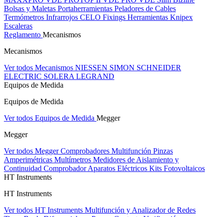
Bolsas y Maletas Portaherramientas
Peladores de Cables
Termómetros Infrarrojos
CELO Fixings
Herramientas Knipex
Escaleras
Reglamento
Mecanismos
Mecanismos
Ver todos Mecanismos
NIESSEN
SIMON
SCHNEIDER
ELECTRIC
SOLERA
LEGRAND
Equipos de Medida
Equipos de Medida
Ver todos Equipos de Medida
Megger
Megger
Ver todos Megger
Comprobadores Multifunción
Pinzas
Amperimétricas
Multímetros
Medidores de Aislamiento y
Continuidad
Comprobador Aparatos Eléctricos
Kits Fotovoltaicos
HT Instruments
HT Instruments
Ver todos HT Instruments
Multifunción y Analizador de Redes