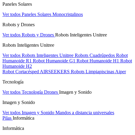
Paneles Solares
Ver todos Paneles Solares
Monocristalinos
Robots y Drones
Ver todos Robots y Drones
Robots Inteligentes Unitree
Robots Inteligentes Unitree
Ver todos Robots Inteligentes Unitree
Robots Cuadrúpedos
Robot
Humanoide R1
Robot Humanoide G1
Robot Humanoide H1
Robot
Humanoide H2
Robot Cortacésped AIRSEEKERS
Robots Limpiapiscinas Aiper
Tecnología
Ver todos Tecnología
Drones
Imagen y Sonido
Imagen y Sonido
Ver todos Imagen y Sonido
Mandos a distancia universales
Pilas
Informática
Informática