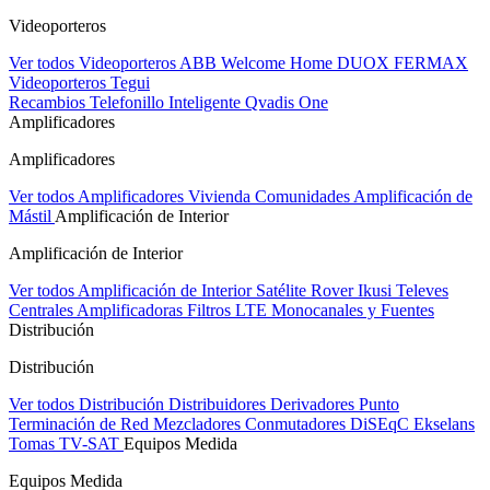
Videoporteros
Ver todos Videoporteros
ABB Welcome Home
DUOX FERMAX
Videoporteros Tegui
Recambios
Telefonillo Inteligente Qvadis One
Amplificadores
Amplificadores
Ver todos Amplificadores
Vivienda
Comunidades
Amplificación de
Mástil
Amplificación de Interior
Amplificación de Interior
Ver todos Amplificación de Interior
Satélite Rover
Ikusi
Televes
Centrales Amplificadoras
Filtros LTE
Monocanales y Fuentes
Distribución
Distribución
Ver todos Distribución
Distribuidores
Derivadores
Punto
Terminación de Red
Mezcladores
Conmutadores DiSEqC
Ekselans
Tomas TV-SAT
Equipos Medida
Equipos Medida