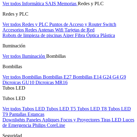
Ver todos Informática
SAIS
Memorias
Redes y PLC
Redes y PLC
Ver todos Redes y PLC
Puntos de Acceso y Router
Switch
Accesorios Redes
Antenas Wifi
Tarjetas de Red
Robots de limpieza de piscinas Aiper
Fibra Óptica Plástica
Iluminación
Ver todos Iluminación
Bombillas
Bombillas
Ver todos Bombillas
Bombillas E27
Bombillas E14
G24
G4
G9
Dicroicas GU10
Dicroicas MR16
Tubos LED
Tubos LED
Ver todos Tubos LED
Tubos LED T5
Tubos LED T8
Tubos LED
T9
Pantallas Estancas
Downlights
Paneles
Apliques Focos y Proyectores
Tiras LED
Luces
de Emergencia
Philips CoreLine
Seguridad