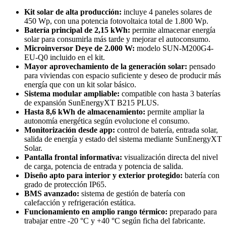
Kit solar de alta producción:
incluye 4 paneles solares de
450 Wp, con una potencia fotovoltaica total de 1.800 Wp.
Batería principal de 2,15 kWh:
permite almacenar energía
solar para consumirla más tarde y mejorar el autoconsumo.
Microinversor Deye de 2.000 W:
modelo SUN-M200G4-
EU-Q0 incluido en el kit.
Mayor aprovechamiento de la generación solar:
pensado
para viviendas con espacio suficiente y deseo de producir más
energía que con un kit solar básico.
Sistema modular ampliable:
compatible con hasta 3 baterías
de expansión SunEnergyXT B215 PLUS.
Hasta 8,6 kWh de almacenamiento:
permite ampliar la
autonomía energética según evolucione el consumo.
Monitorización desde app:
control de batería, entrada solar,
salida de energía y estado del sistema mediante SunEnergyXT
Solar.
Pantalla frontal informativa:
visualización directa del nivel
de carga, potencia de entrada y potencia de salida.
Diseño apto para interior y exterior protegido:
batería con
grado de protección IP65.
BMS avanzado:
sistema de gestión de batería con
calefacción y refrigeración estática.
Funcionamiento en amplio rango térmico:
preparado para
trabajar entre -20 °C y +40 °C según ficha del fabricante.