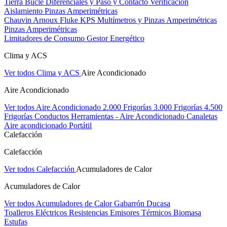
Tierra Bucle Diferenciales y Paso y Contacto
Verificación
Aislamiento
Pinzas Amperimétricas
Chauvin Arnoux
Fluke
KPS
Multímetros y Pinzas Amperimétricas
Pinzas Amperimétricas
Limitadores de Consumo
Gestor Energético
Clima y ACS
Ver todos Clima y ACS
Aire Acondicionado
Aire Acondicionado
Ver todos Aire Acondicionado
2.000 Frigorías
3.000 Frigorías
4.500
Frigorías
Conductos
Herramientas - Aire Acondicionado
Canaletas
Aire acondicionado Portátil
Calefacción
Calefacción
Ver todos Calefacción
Acumuladores de Calor
Acumuladores de Calor
Ver todos Acumuladores de Calor
Gabarrón
Ducasa
Toalleros Eléctricos
Resistencias
Emisores Térmicos
Biomasa
Estufas