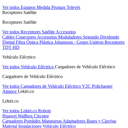
Ver todos Equipos Medida
Promax
Televés
Receptores Satélite
Receptores Satélite
Ver todos Receptores Satélite
Accesorios
Cables
Conectores
Accesorios
Moduladores
Segundo Dividendo
Digital
Fibra Óptica Plástica
Johansson - Grupo Unitron
Receptores
TDT HD
Vehículo Eléctrico
Ver todos Vehículo Eléctrico
Cargadores de Vehículo Eléctrico
Cargadores de Vehículo Eléctrico
Ver todos Cargadores de Vehículo Eléctrico
V2C
Policharger
Atmoce
Lektri.co
Lektri.co
Ver todos Lektri.co
Robots
Huawei
Wallbox
Circutor
Cargadores Portátiles
Mangueras
Adaptadores
Bases y Clavijas
Material Instalaciones Vehículo Eléctrico