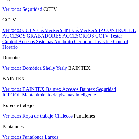
Ver todos Seguridad
CCTV
CCTV
Ver todos CCTV
CÁMARAS 4n1
CÁMARAS IP
CONTROL DE
ACCESOS
GRABADORES
ACCESORIOS CCTV
Tester
Control Accesos
Sistemas Antihurto
Cerradura Invisible
Control
Horario
Domótica
Ver todos Domótica
Shelly
Yesly
BAINTEX
BAINTEX
Ver todos BAINTEX
Baintex Accesos
Baintex Seguridad
IOPOOL Mantenimiento de piscinas Inteligente
Ropa de trabajo
Ver todos Ropa de trabajo
Chalecos
Pantalones
Pantalones
Ver todos Pantalones
Largos