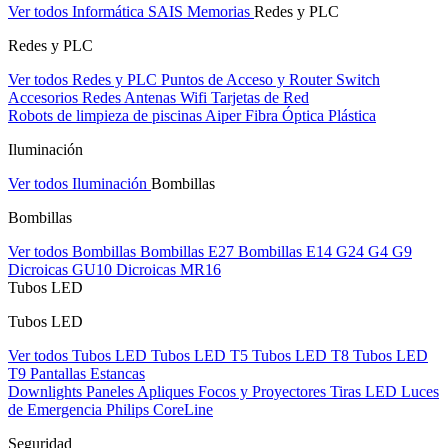
Ver todos Informática
SAIS
Memorias
Redes y PLC
Redes y PLC
Ver todos Redes y PLC
Puntos de Acceso y Router
Switch
Accesorios Redes
Antenas Wifi
Tarjetas de Red
Robots de limpieza de piscinas Aiper
Fibra Óptica Plástica
Iluminación
Ver todos Iluminación
Bombillas
Bombillas
Ver todos Bombillas
Bombillas E27
Bombillas E14
G24
G4
G9
Dicroicas GU10
Dicroicas MR16
Tubos LED
Tubos LED
Ver todos Tubos LED
Tubos LED T5
Tubos LED T8
Tubos LED
T9
Pantallas Estancas
Downlights
Paneles
Apliques Focos y Proyectores
Tiras LED
Luces
de Emergencia
Philips CoreLine
Seguridad