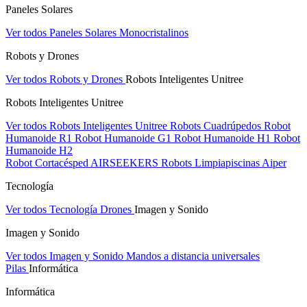
Paneles Solares
Ver todos Paneles Solares
Monocristalinos
Robots y Drones
Ver todos Robots y Drones
Robots Inteligentes Unitree
Robots Inteligentes Unitree
Ver todos Robots Inteligentes Unitree
Robots Cuadrúpedos
Robot
Humanoide R1
Robot Humanoide G1
Robot Humanoide H1
Robot
Humanoide H2
Robot Cortacésped AIRSEEKERS
Robots Limpiapiscinas Aiper
Tecnología
Ver todos Tecnología
Drones
Imagen y Sonido
Imagen y Sonido
Ver todos Imagen y Sonido
Mandos a distancia universales
Pilas
Informática
Informática