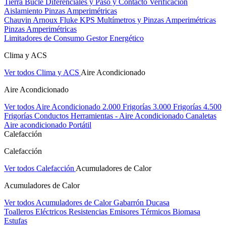
Tierra Bucle Diferenciales y Paso y Contacto
Verificación
Aislamiento
Pinzas Amperimétricas
Chauvin Arnoux
Fluke
KPS
Multímetros y Pinzas Amperimétricas
Pinzas Amperimétricas
Limitadores de Consumo
Gestor Energético
Clima y ACS
Ver todos Clima y ACS
Aire Acondicionado
Aire Acondicionado
Ver todos Aire Acondicionado
2.000 Frigorías
3.000 Frigorías
4.500
Frigorías
Conductos
Herramientas - Aire Acondicionado
Canaletas
Aire acondicionado Portátil
Calefacción
Calefacción
Ver todos Calefacción
Acumuladores de Calor
Acumuladores de Calor
Ver todos Acumuladores de Calor
Gabarrón
Ducasa
Toalleros Eléctricos
Resistencias
Emisores Térmicos
Biomasa
Estufas