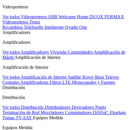
Videoporteros
Ver todos Videoporteros
ABB Welcome Home
DUOX FERMAX
Videoporteros Tegui
Recambios
Telefonillo Inteligente Qvadis One
Amplificadores
Amplificadores
Ver todos Amplificadores
Vivienda
Comunidades
Amplificación de
Mástil
Amplificación de Interior
Amplificación de Interior
Ver todos Amplificación de Interior
Satélite Rover
Ikusi
Televes
Centrales Amplificadoras
Filtros LTE
Monocanales y Fuentes
Distribución
Distribución
Ver todos Distribución
Distribuidores
Derivadores
Punto
Terminación de Red
Mezcladores
Conmutadores DiSEqC
Ekselans
Tomas TV-SAT
Equipos Medida
Equipos Medida