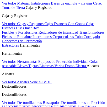
Ver todos Material Instalaciones
Bases de enchufe y clavijas Cetac
Toma de Tierra
Cajas y Registros
Cajas y Registros
Ver todos Cajas y Registros
Cajas Estancas Con Conos
Cajas
Estancas Lisas
ImanBox
Fusibles y Portafusibles
Reguladores de intensidad
Transformadores
Fichas de Empalme
Interruptores Crepusculares
Tubo Corrugado
Conectores de Perforación
Extractores
Herramientas
Herramientas
Ver todos Herramientas
Equipos de Protección Individual
Guías
pasacable
Llaves
Tijeras
Linternas
Varios
Domo Electra
Alicates
Alicates
Ver todos Alicates
Serie 49 VDE
Destornilladores
Destornilladores
Ver todos Destornilladores
Buscapolos
Destornilladores de Precisión
MAXXPRO VDE
PROTOP II VDE
PRO VDE Slim
Bizline