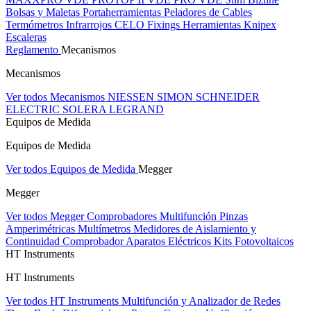
Bolsas y Maletas Portaherramientas
Peladores de Cables
Termómetros Infrarrojos
CELO Fixings
Herramientas Knipex
Escaleras
Reglamento
Mecanismos
Mecanismos
Ver todos Mecanismos
NIESSEN
SIMON
SCHNEIDER
ELECTRIC
SOLERA
LEGRAND
Equipos de Medida
Equipos de Medida
Ver todos Equipos de Medida
Megger
Megger
Ver todos Megger
Comprobadores Multifunción
Pinzas
Amperimétricas
Multímetros
Medidores de Aislamiento y
Continuidad
Comprobador Aparatos Eléctricos
Kits Fotovoltaicos
HT Instruments
HT Instruments
Ver todos HT Instruments
Multifunción y Analizador de Redes