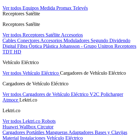
Ver todos Equipos Medida
Promax
Televés
Receptores Satélite
Receptores Satélite
Ver todos Receptores Satélite
Accesorios
Cables
Conectores
Accesorios
Moduladores
Segundo Dividendo
Digital
Fibra Óptica Plástica
Johansson - Grupo Unitron
Receptores
TDT HD
Vehículo Eléctrico
Ver todos Vehículo Eléctrico
Cargadores de Vehículo Eléctrico
Cargadores de Vehículo Eléctrico
Ver todos Cargadores de Vehículo Eléctrico
V2C
Policharger
Atmoce
Lektri.co
Lektri.co
Ver todos Lektri.co
Robots
Huawei
Wallbox
Circutor
Cargadores Portátiles
Mangueras
Adaptadores
Bases y Clavijas
Material Instalaciones Vehículo Eléctrico