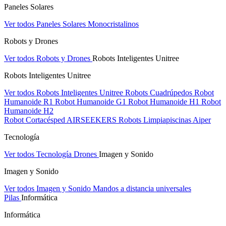
Paneles Solares
Ver todos Paneles Solares
Monocristalinos
Robots y Drones
Ver todos Robots y Drones
Robots Inteligentes Unitree
Robots Inteligentes Unitree
Ver todos Robots Inteligentes Unitree
Robots Cuadrúpedos
Robot
Humanoide R1
Robot Humanoide G1
Robot Humanoide H1
Robot
Humanoide H2
Robot Cortacésped AIRSEEKERS
Robots Limpiapiscinas Aiper
Tecnología
Ver todos Tecnología
Drones
Imagen y Sonido
Imagen y Sonido
Ver todos Imagen y Sonido
Mandos a distancia universales
Pilas
Informática
Informática