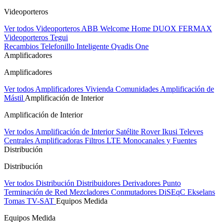
Videoporteros
Ver todos Videoporteros
ABB Welcome Home
DUOX FERMAX
Videoporteros Tegui
Recambios
Telefonillo Inteligente Qvadis One
Amplificadores
Amplificadores
Ver todos Amplificadores
Vivienda
Comunidades
Amplificación de
Mástil
Amplificación de Interior
Amplificación de Interior
Ver todos Amplificación de Interior
Satélite Rover
Ikusi
Televes
Centrales Amplificadoras
Filtros LTE
Monocanales y Fuentes
Distribución
Distribución
Ver todos Distribución
Distribuidores
Derivadores
Punto
Terminación de Red
Mezcladores
Conmutadores DiSEqC
Ekselans
Tomas TV-SAT
Equipos Medida
Equipos Medida