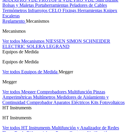
Bolsas y Maletas Portaherramientas
Peladores de Cables
Termómetros Infrarrojos
CELO Fixings
Herramientas Knipex
Escaleras
Reglamento
Mecanismos
Mecanismos
Ver todos Mecanismos
NIESSEN
SIMON
SCHNEIDER
ELECTRIC
SOLERA
LEGRAND
Equipos de Medida
Equipos de Medida
Ver todos Equipos de Medida
Megger
Megger
Ver todos Megger
Comprobadores Multifunción
Pinzas
Amperimétricas
Multímetros
Medidores de Aislamiento y
Continuidad
Comprobador Aparatos Eléctricos
Kits Fotovoltaicos
HT Instruments
HT Instruments
Ver todos HT Instruments
Multifunción y Analizador de Redes