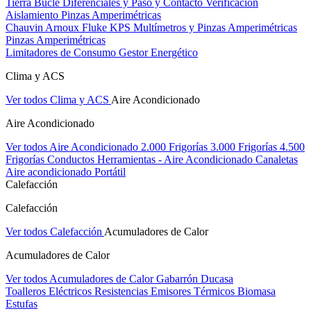
Tierra Bucle Diferenciales y Paso y Contacto
Verificación
Aislamiento
Pinzas Amperimétricas
Chauvin Arnoux
Fluke
KPS
Multímetros y Pinzas Amperimétricas
Pinzas Amperimétricas
Limitadores de Consumo
Gestor Energético
Clima y ACS
Ver todos Clima y ACS
Aire Acondicionado
Aire Acondicionado
Ver todos Aire Acondicionado
2.000 Frigorías
3.000 Frigorías
4.500
Frigorías
Conductos
Herramientas - Aire Acondicionado
Canaletas
Aire acondicionado Portátil
Calefacción
Calefacción
Ver todos Calefacción
Acumuladores de Calor
Acumuladores de Calor
Ver todos Acumuladores de Calor
Gabarrón
Ducasa
Toalleros Eléctricos
Resistencias
Emisores Térmicos
Biomasa
Estufas