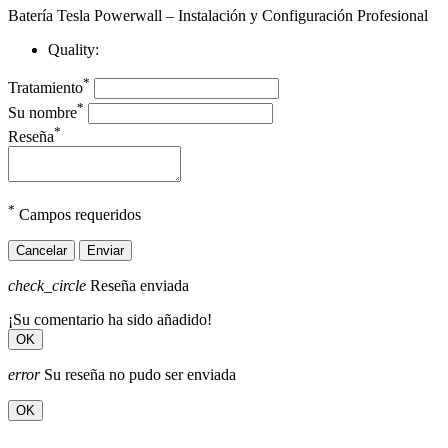
Batería Tesla Powerwall – Instalación y Configuración Profesional
Quality:
*
Tratamiento
*
Su nombre
*
Reseña
*
Campos requeridos
Cancelar
Enviar
check_circle
Reseña enviada
¡Su comentario ha sido añadido!
OK
error
Su reseña no pudo ser enviada
OK