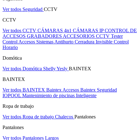
Ver todos Seguridad
CCTV
CCTV
Ver todos CCTV
CÁMARAS 4n1
CÁMARAS IP
CONTROL DE
ACCESOS
GRABADORES
ACCESORIOS CCTV
Tester
Control Accesos
Sistemas Antihurto
Cerradura Invisible
Control
Horario
Domótica
Ver todos Domótica
Shelly
Yesly
BAINTEX
BAINTEX
Ver todos BAINTEX
Baintex Accesos
Baintex Seguridad
IOPOOL Mantenimiento de piscinas Inteligente
Ropa de trabajo
Ver todos Ropa de trabajo
Chalecos
Pantalones
Pantalones
Ver todos Pantalones
Largos