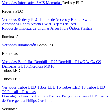
Ver todos Informática
SAIS
Memorias
Redes y PLC
Redes y PLC
Ver todos Redes y PLC
Puntos de Acceso y Router
Switch
Accesorios Redes
Antenas Wifi
Tarjetas de Red
Robots de limpieza de piscinas Aiper
Fibra Óptica Plástica
Iluminación
Ver todos Iluminación
Bombillas
Bombillas
Ver todos Bombillas
Bombillas E27
Bombillas E14
G24
G4
G9
Dicroicas GU10
Dicroicas MR16
Tubos LED
Tubos LED
Ver todos Tubos LED
Tubos LED T5
Tubos LED T8
Tubos LED
T9
Pantallas Estancas
Downlights
Paneles
Apliques Focos y Proyectores
Tiras LED
Luces
de Emergencia
Philips CoreLine
Seguridad