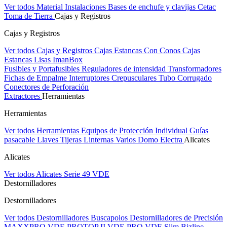
Ver todos Material Instalaciones
Bases de enchufe y clavijas Cetac
Toma de Tierra
Cajas y Registros
Cajas y Registros
Ver todos Cajas y Registros
Cajas Estancas Con Conos
Cajas
Estancas Lisas
ImanBox
Fusibles y Portafusibles
Reguladores de intensidad
Transformadores
Fichas de Empalme
Interruptores Crepusculares
Tubo Corrugado
Conectores de Perforación
Extractores
Herramientas
Herramientas
Ver todos Herramientas
Equipos de Protección Individual
Guías
pasacable
Llaves
Tijeras
Linternas
Varios
Domo Electra
Alicates
Alicates
Ver todos Alicates
Serie 49 VDE
Destornilladores
Destornilladores
Ver todos Destornilladores
Buscapolos
Destornilladores de Precisión
MAXXPRO VDE
PROTOP II VDE
PRO VDE Slim
Bizline