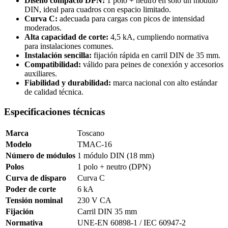
Diseño compacto DPN:
1 polo + neutro en solo un módulo
DIN, ideal para cuadros con espacio limitado.
Curva C:
adecuada para cargas con picos de intensidad
moderados.
Alta capacidad de corte:
4,5 kA, cumpliendo normativa
para instalaciones comunes.
Instalación sencilla:
fijación rápida en carril DIN de 35 mm.
Compatibilidad:
válido para peines de conexión y accesorios
auxiliares.
Fiabilidad y durabilidad:
marca nacional con alto estándar
de calidad técnica.
Especificaciones técnicas
Marca
Toscano
Modelo
TMAC-16
Número de módulos
1 módulo DIN (18 mm)
Polos
1 polo + neutro (DPN)
Curva de disparo
Curva C
Poder de corte
6 kA
Tensión nominal
230 V CA
Fijación
Carril DIN 35 mm
Normativa
UNE-EN 60898-1 / IEC 60947-2