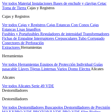
Ver todos Material Instalaciones
Bases de enchufe y clavijas Cetac
Toma de Tierra
Cajas y Registros
Cajas y Registros
Ver todos Cajas y Registros
Cajas Estancas Con Conos
Cajas
Estancas Lisas
ImanBox
Fusibles y Portafusibles
Reguladores de intensidad
Transformadores
Fichas de Empalme
Interruptores Crepusculares
Tubo Corrugado
Conectores de Perforación
Extractores
Herramientas
Herramientas
Ver todos Herramientas
Equipos de Protección Individual
Guías
pasacable
Llaves
Tijeras
Linternas
Varios
Domo Electra
Alicates
Alicates
Ver todos Alicates
Serie 49 VDE
Destornilladores
Destornilladores
Ver todos Destornilladores
Buscapolos
Destornilladores de Precisión
MAXXPRO VDE
PROTOP II VDE
PRO VDE Slim
Bizline