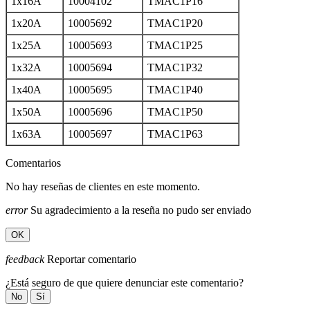
1x16A
10004102
TMAC1P16
1x20A
10005692
TMAC1P20
1x25A
10005693
TMAC1P25
1x32A
10005694
TMAC1P32
1x40A
10005695
TMAC1P40
1x50A
10005696
TMAC1P50
1x63A
10005697
TMAC1P63
Comentarios
No hay reseñas de clientes en este momento.
error
Su agradecimiento a la reseña no pudo ser enviado
OK
feedback
Reportar comentario
¿Está seguro de que quiere denunciar este comentario?
No
Sí