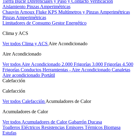
Tierra Bucle Diferenciales y Paso y Contacto
Verificación
Aislamiento
Pinzas Amperimétricas
Chauvin Arnoux
Fluke
KPS
Multímetros y Pinzas Amperimétricas
Pinzas Amperimétricas
Limitadores de Consumo
Gestor Energético
Clima y ACS
Ver todos Clima y ACS
Aire Acondicionado
Aire Acondicionado
Ver todos Aire Acondicionado
2.000 Frigorías
3.000 Frigorías
4.500
Frigorías
Conductos
Herramientas - Aire Acondicionado
Canaletas
Aire acondicionado Portátil
Calefacción
Calefacción
Ver todos Calefacción
Acumuladores de Calor
Acumuladores de Calor
Ver todos Acumuladores de Calor
Gabarrón
Ducasa
Toalleros Eléctricos
Resistencias
Emisores Térmicos
Biomasa
Estufas