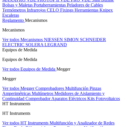
Bolsas y Maletas Portaherramientas
Peladores de Cables
Termómetros Infrarrojos
CELO Fixings
Herramientas Knipex
Escaleras
Reglamento
Mecanismos
Mecanismos
Ver todos Mecanismos
NIESSEN
SIMON
SCHNEIDER
ELECTRIC
SOLERA
LEGRAND
Equipos de Medida
Equipos de Medida
Ver todos Equipos de Medida
Megger
Megger
Ver todos Megger
Comprobadores Multifunción
Pinzas
Amperimétricas
Multímetros
Medidores de Aislamiento y
Continuidad
Comprobador Aparatos Eléctricos
Kits Fotovoltaicos
HT Instruments
HT Instruments
Ver todos HT Instruments
Multifunción y Analizador de Redes