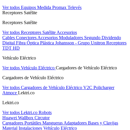
Ver todos Equipos Medida
Promax
Televés
Receptores Satélite
Receptores Satélite
Ver todos Receptores Satélite
Accesorios
Cables
Conectores
Accesorios
Moduladores
Segundo Dividendo
Digital
Fibra Óptica Plástica
Johansson - Grupo Unitron
Receptores
TDT HD
Vehículo Eléctrico
Ver todos Vehículo Eléctrico
Cargadores de Vehículo Eléctrico
Cargadores de Vehículo Eléctrico
Ver todos Cargadores de Vehículo Eléctrico
V2C
Policharger
Atmoce
Lektri.co
Lektri.co
Ver todos Lektri.co
Robots
Huawei
Wallbox
Circutor
Cargadores Portátiles
Mangueras
Adaptadores
Bases y Clavijas
Material Instalaciones Vehículo Eléctrico