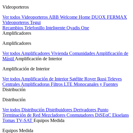
Videoporteros
Ver todos Videoporteros
ABB Welcome Home
DUOX FERMAX
Videoporteros Tegui
Recambios
Telefonillo Inteligente Qvadis One
Amplificadores
Amplificadores
Ver todos Amplificadores
Vivienda
Comunidades
Amplificación de
Mástil
Amplificación de Interior
Amplificación de Interior
Ver todos Amplificación de Interior
Satélite Rover
Ikusi
Televes
Centrales Amplificadoras
Filtros LTE
Monocanales y Fuentes
Distribución
Distribución
Ver todos Distribución
Distribuidores
Derivadores
Punto
Terminación de Red
Mezcladores
Conmutadores DiSEqC
Ekselans
Tomas TV-SAT
Equipos Medida
Equipos Medida