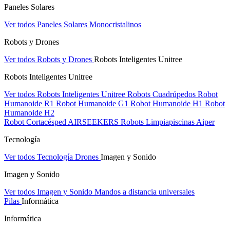
Paneles Solares
Ver todos Paneles Solares
Monocristalinos
Robots y Drones
Ver todos Robots y Drones
Robots Inteligentes Unitree
Robots Inteligentes Unitree
Ver todos Robots Inteligentes Unitree
Robots Cuadrúpedos
Robot
Humanoide R1
Robot Humanoide G1
Robot Humanoide H1
Robot
Humanoide H2
Robot Cortacésped AIRSEEKERS
Robots Limpiapiscinas Aiper
Tecnología
Ver todos Tecnología
Drones
Imagen y Sonido
Imagen y Sonido
Ver todos Imagen y Sonido
Mandos a distancia universales
Pilas
Informática
Informática