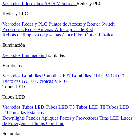
Ver todos Informática
SAIS
Memorias
Redes y PLC
Redes y PLC
Ver todos Redes y PLC
Puntos de Acceso y Router
Switch
Accesorios Redes
Antenas Wifi
Tarjetas de Red
Robots de limpieza de piscinas Aiper
Fibra Óptica Plástica
Iluminación
Ver todos Iluminación
Bombillas
Bombillas
Ver todos Bombillas
Bombillas E27
Bombillas E14
G24
G4
G9
Dicroicas GU10
Dicroicas MR16
Tubos LED
Tubos LED
Ver todos Tubos LED
Tubos LED T5
Tubos LED T8
Tubos LED
T9
Pantallas Estancas
Downlights
Paneles
Apliques Focos y Proyectores
Tiras LED
Luces
de Emergencia
Philips CoreLine
Seguridad