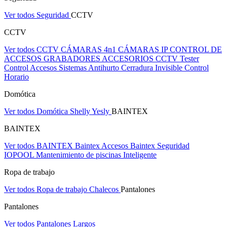
Ver todos Seguridad
CCTV
CCTV
Ver todos CCTV
CÁMARAS 4n1
CÁMARAS IP
CONTROL DE
ACCESOS
GRABADORES
ACCESORIOS CCTV
Tester
Control Accesos
Sistemas Antihurto
Cerradura Invisible
Control
Horario
Domótica
Ver todos Domótica
Shelly
Yesly
BAINTEX
BAINTEX
Ver todos BAINTEX
Baintex Accesos
Baintex Seguridad
IOPOOL Mantenimiento de piscinas Inteligente
Ropa de trabajo
Ver todos Ropa de trabajo
Chalecos
Pantalones
Pantalones
Ver todos Pantalones
Largos