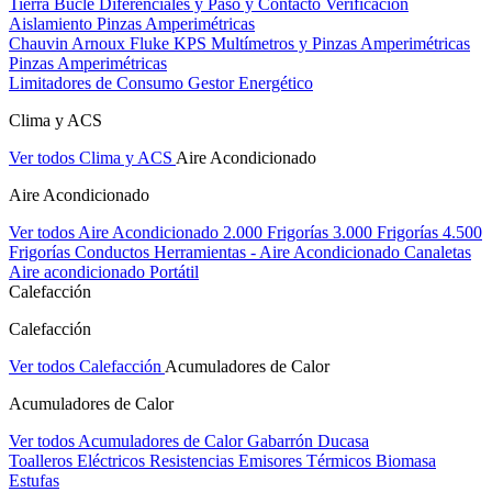
Tierra Bucle Diferenciales y Paso y Contacto
Verificación
Aislamiento
Pinzas Amperimétricas
Chauvin Arnoux
Fluke
KPS
Multímetros y Pinzas Amperimétricas
Pinzas Amperimétricas
Limitadores de Consumo
Gestor Energético
Clima y ACS
Ver todos Clima y ACS
Aire Acondicionado
Aire Acondicionado
Ver todos Aire Acondicionado
2.000 Frigorías
3.000 Frigorías
4.500
Frigorías
Conductos
Herramientas - Aire Acondicionado
Canaletas
Aire acondicionado Portátil
Calefacción
Calefacción
Ver todos Calefacción
Acumuladores de Calor
Acumuladores de Calor
Ver todos Acumuladores de Calor
Gabarrón
Ducasa
Toalleros Eléctricos
Resistencias
Emisores Térmicos
Biomasa
Estufas