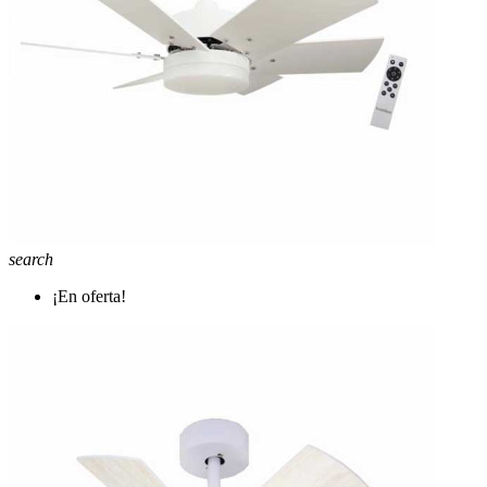
search
¡En oferta!