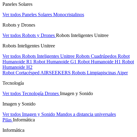
Paneles Solares
Ver todos Paneles Solares
Monocristalinos
Robots y Drones
Ver todos Robots y Drones
Robots Inteligentes Unitree
Robots Inteligentes Unitree
Ver todos Robots Inteligentes Unitree
Robots Cuadrúpedos
Robot
Humanoide R1
Robot Humanoide G1
Robot Humanoide H1
Robot
Humanoide H2
Robot Cortacésped AIRSEEKERS
Robots Limpiapiscinas Aiper
Tecnología
Ver todos Tecnología
Drones
Imagen y Sonido
Imagen y Sonido
Ver todos Imagen y Sonido
Mandos a distancia universales
Pilas
Informática
Informática