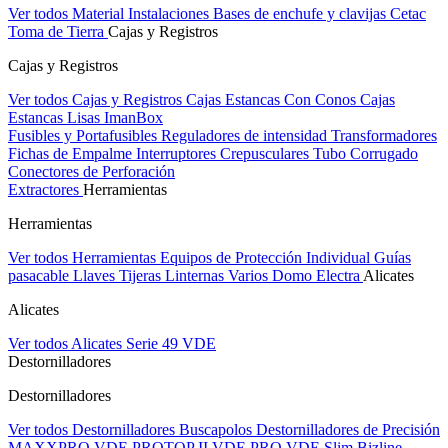
Ver todos Material Instalaciones
Bases de enchufe y clavijas Cetac
Toma de Tierra
Cajas y Registros
Cajas y Registros
Ver todos Cajas y Registros
Cajas Estancas Con Conos
Cajas
Estancas Lisas
ImanBox
Fusibles y Portafusibles
Reguladores de intensidad
Transformadores
Fichas de Empalme
Interruptores Crepusculares
Tubo Corrugado
Conectores de Perforación
Extractores
Herramientas
Herramientas
Ver todos Herramientas
Equipos de Protección Individual
Guías
pasacable
Llaves
Tijeras
Linternas
Varios
Domo Electra
Alicates
Alicates
Ver todos Alicates
Serie 49 VDE
Destornilladores
Destornilladores
Ver todos Destornilladores
Buscapolos
Destornilladores de Precisión
MAXXPRO VDE
PROTOP II VDE
PRO VDE Slim
Bizline