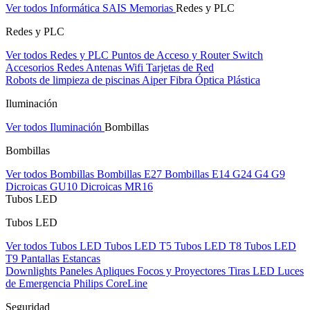
Ver todos Informática
SAIS
Memorias
Redes y PLC
Redes y PLC
Ver todos Redes y PLC
Puntos de Acceso y Router
Switch
Accesorios Redes
Antenas Wifi
Tarjetas de Red
Robots de limpieza de piscinas Aiper
Fibra Óptica Plástica
Iluminación
Ver todos Iluminación
Bombillas
Bombillas
Ver todos Bombillas
Bombillas E27
Bombillas E14
G24
G4
G9
Dicroicas GU10
Dicroicas MR16
Tubos LED
Tubos LED
Ver todos Tubos LED
Tubos LED T5
Tubos LED T8
Tubos LED
T9
Pantallas Estancas
Downlights
Paneles
Apliques Focos y Proyectores
Tiras LED
Luces
de Emergencia
Philips CoreLine
Seguridad