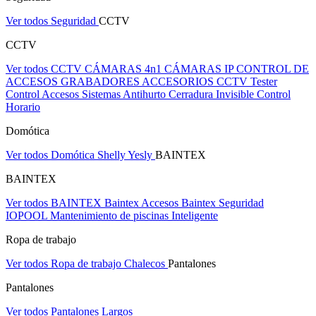
Ver todos Seguridad
CCTV
CCTV
Ver todos CCTV
CÁMARAS 4n1
CÁMARAS IP
CONTROL DE
ACCESOS
GRABADORES
ACCESORIOS CCTV
Tester
Control Accesos
Sistemas Antihurto
Cerradura Invisible
Control
Horario
Domótica
Ver todos Domótica
Shelly
Yesly
BAINTEX
BAINTEX
Ver todos BAINTEX
Baintex Accesos
Baintex Seguridad
IOPOOL Mantenimiento de piscinas Inteligente
Ropa de trabajo
Ver todos Ropa de trabajo
Chalecos
Pantalones
Pantalones
Ver todos Pantalones
Largos