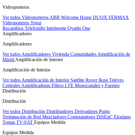
Videoporteros
Ver todos Videoporteros
ABB Welcome Home
DUOX FERMAX
Videoporteros Tegui
Recambios
Telefonillo Inteligente Qvadis One
Amplificadores
Amplificadores
Ver todos Amplificadores
Vivienda
Comunidades
Amplificación de
Mástil
Amplificación de Interior
Amplificación de Interior
Ver todos Amplificación de Interior
Satélite Rover
Ikusi
Televes
Centrales Amplificadoras
Filtros LTE
Monocanales y Fuentes
Distribución
Distribución
Ver todos Distribución
Distribuidores
Derivadores
Punto
Terminación de Red
Mezcladores
Conmutadores DiSEqC
Ekselans
Tomas TV-SAT
Equipos Medida
Equipos Medida