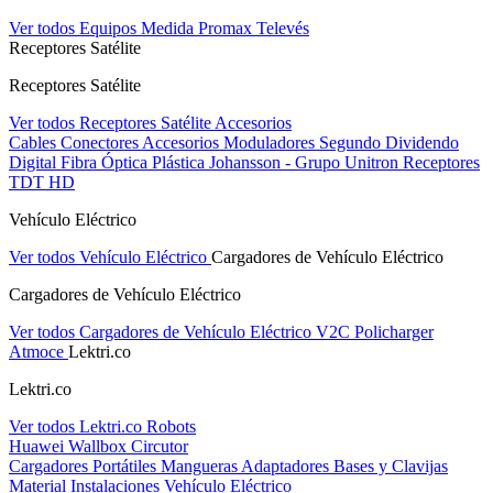
Ver todos Equipos Medida
Promax
Televés
Receptores Satélite
Receptores Satélite
Ver todos Receptores Satélite
Accesorios
Cables
Conectores
Accesorios
Moduladores
Segundo Dividendo
Digital
Fibra Óptica Plástica
Johansson - Grupo Unitron
Receptores
TDT HD
Vehículo Eléctrico
Ver todos Vehículo Eléctrico
Cargadores de Vehículo Eléctrico
Cargadores de Vehículo Eléctrico
Ver todos Cargadores de Vehículo Eléctrico
V2C
Policharger
Atmoce
Lektri.co
Lektri.co
Ver todos Lektri.co
Robots
Huawei
Wallbox
Circutor
Cargadores Portátiles
Mangueras
Adaptadores
Bases y Clavijas
Material Instalaciones Vehículo Eléctrico