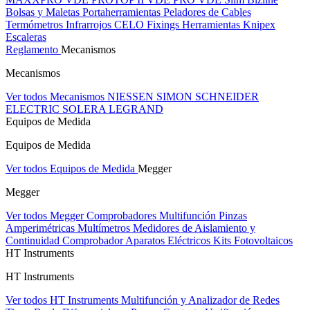
Bolsas y Maletas Portaherramientas
Peladores de Cables
Termómetros Infrarrojos
CELO Fixings
Herramientas Knipex
Escaleras
Reglamento
Mecanismos
Mecanismos
Ver todos Mecanismos
NIESSEN
SIMON
SCHNEIDER
ELECTRIC
SOLERA
LEGRAND
Equipos de Medida
Equipos de Medida
Ver todos Equipos de Medida
Megger
Megger
Ver todos Megger
Comprobadores Multifunción
Pinzas
Amperimétricas
Multímetros
Medidores de Aislamiento y
Continuidad
Comprobador Aparatos Eléctricos
Kits Fotovoltaicos
HT Instruments
HT Instruments
Ver todos HT Instruments
Multifunción y Analizador de Redes