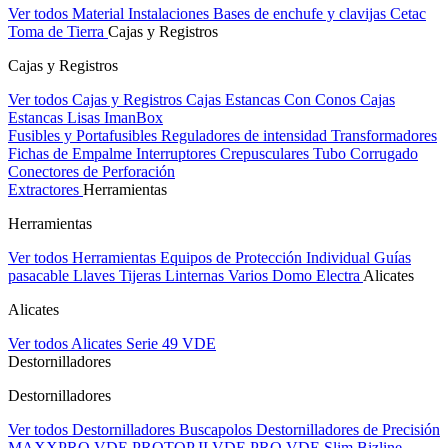
Ver todos Material Instalaciones
Bases de enchufe y clavijas Cetac
Toma de Tierra
Cajas y Registros
Cajas y Registros
Ver todos Cajas y Registros
Cajas Estancas Con Conos
Cajas
Estancas Lisas
ImanBox
Fusibles y Portafusibles
Reguladores de intensidad
Transformadores
Fichas de Empalme
Interruptores Crepusculares
Tubo Corrugado
Conectores de Perforación
Extractores
Herramientas
Herramientas
Ver todos Herramientas
Equipos de Protección Individual
Guías
pasacable
Llaves
Tijeras
Linternas
Varios
Domo Electra
Alicates
Alicates
Ver todos Alicates
Serie 49 VDE
Destornilladores
Destornilladores
Ver todos Destornilladores
Buscapolos
Destornilladores de Precisión
MAXXPRO VDE
PROTOP II VDE
PRO VDE Slim
Bizline