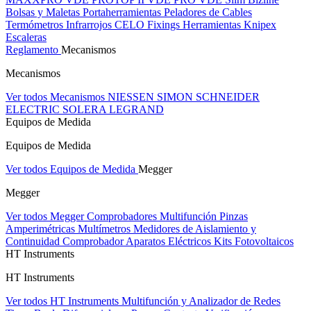
Bolsas y Maletas Portaherramientas
Peladores de Cables
Termómetros Infrarrojos
CELO Fixings
Herramientas Knipex
Escaleras
Reglamento
Mecanismos
Mecanismos
Ver todos Mecanismos
NIESSEN
SIMON
SCHNEIDER
ELECTRIC
SOLERA
LEGRAND
Equipos de Medida
Equipos de Medida
Ver todos Equipos de Medida
Megger
Megger
Ver todos Megger
Comprobadores Multifunción
Pinzas
Amperimétricas
Multímetros
Medidores de Aislamiento y
Continuidad
Comprobador Aparatos Eléctricos
Kits Fotovoltaicos
HT Instruments
HT Instruments
Ver todos HT Instruments
Multifunción y Analizador de Redes