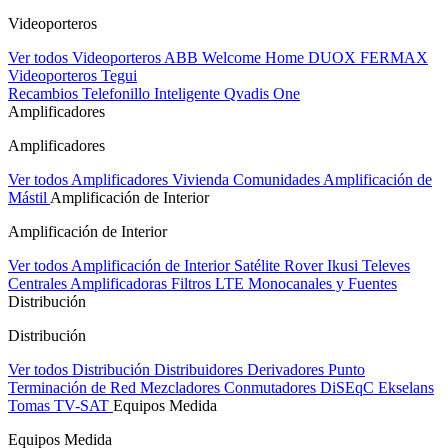
Videoporteros
Ver todos Videoporteros
ABB Welcome Home
DUOX FERMAX
Videoporteros Tegui
Recambios
Telefonillo Inteligente Qvadis One
Amplificadores
Amplificadores
Ver todos Amplificadores
Vivienda
Comunidades
Amplificación de
Mástil
Amplificación de Interior
Amplificación de Interior
Ver todos Amplificación de Interior
Satélite Rover
Ikusi
Televes
Centrales Amplificadoras
Filtros LTE
Monocanales y Fuentes
Distribución
Distribución
Ver todos Distribución
Distribuidores
Derivadores
Punto
Terminación de Red
Mezcladores
Conmutadores DiSEqC
Ekselans
Tomas TV-SAT
Equipos Medida
Equipos Medida