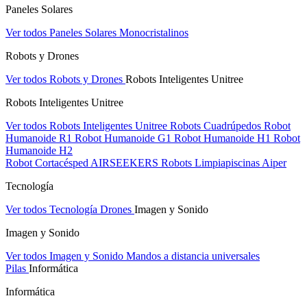
Paneles Solares
Ver todos Paneles Solares
Monocristalinos
Robots y Drones
Ver todos Robots y Drones
Robots Inteligentes Unitree
Robots Inteligentes Unitree
Ver todos Robots Inteligentes Unitree
Robots Cuadrúpedos
Robot
Humanoide R1
Robot Humanoide G1
Robot Humanoide H1
Robot
Humanoide H2
Robot Cortacésped AIRSEEKERS
Robots Limpiapiscinas Aiper
Tecnología
Ver todos Tecnología
Drones
Imagen y Sonido
Imagen y Sonido
Ver todos Imagen y Sonido
Mandos a distancia universales
Pilas
Informática
Informática