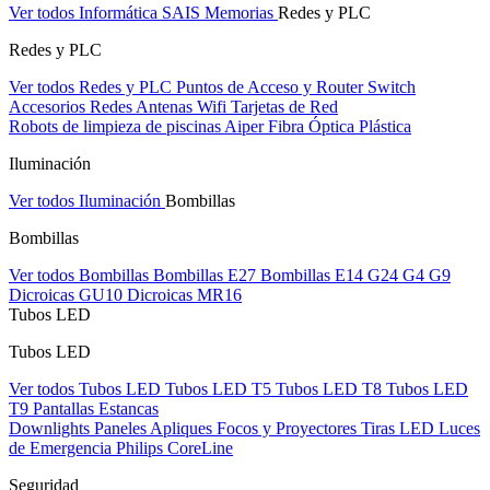
Ver todos Informática
SAIS
Memorias
Redes y PLC
Redes y PLC
Ver todos Redes y PLC
Puntos de Acceso y Router
Switch
Accesorios Redes
Antenas Wifi
Tarjetas de Red
Robots de limpieza de piscinas Aiper
Fibra Óptica Plástica
Iluminación
Ver todos Iluminación
Bombillas
Bombillas
Ver todos Bombillas
Bombillas E27
Bombillas E14
G24
G4
G9
Dicroicas GU10
Dicroicas MR16
Tubos LED
Tubos LED
Ver todos Tubos LED
Tubos LED T5
Tubos LED T8
Tubos LED
T9
Pantallas Estancas
Downlights
Paneles
Apliques Focos y Proyectores
Tiras LED
Luces
de Emergencia
Philips CoreLine
Seguridad