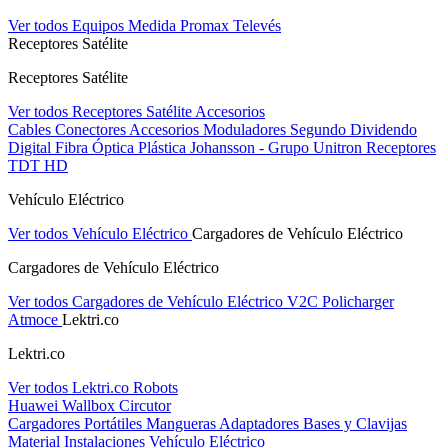
Ver todos Equipos Medida
Promax
Televés
Receptores Satélite
Receptores Satélite
Ver todos Receptores Satélite
Accesorios
Cables
Conectores
Accesorios
Moduladores
Segundo Dividendo
Digital
Fibra Óptica Plástica
Johansson - Grupo Unitron
Receptores
TDT HD
Vehículo Eléctrico
Ver todos Vehículo Eléctrico
Cargadores de Vehículo Eléctrico
Cargadores de Vehículo Eléctrico
Ver todos Cargadores de Vehículo Eléctrico
V2C
Policharger
Atmoce
Lektri.co
Lektri.co
Ver todos Lektri.co
Robots
Huawei
Wallbox
Circutor
Cargadores Portátiles
Mangueras
Adaptadores
Bases y Clavijas
Material Instalaciones Vehículo Eléctrico