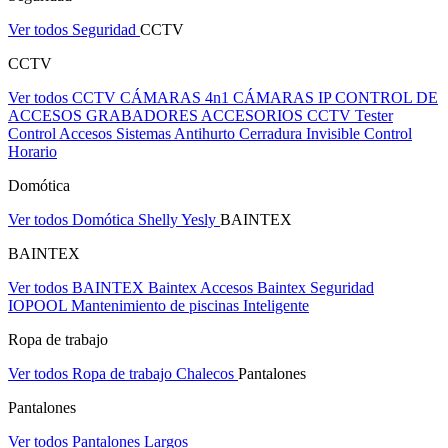
Ver todos Seguridad
CCTV
CCTV
Ver todos CCTV
CÁMARAS 4n1
CÁMARAS IP
CONTROL DE
ACCESOS
GRABADORES
ACCESORIOS CCTV
Tester
Control Accesos
Sistemas Antihurto
Cerradura Invisible
Control
Horario
Domótica
Ver todos Domótica
Shelly
Yesly
BAINTEX
BAINTEX
Ver todos BAINTEX
Baintex Accesos
Baintex Seguridad
IOPOOL Mantenimiento de piscinas Inteligente
Ropa de trabajo
Ver todos Ropa de trabajo
Chalecos
Pantalones
Pantalones
Ver todos Pantalones
Largos