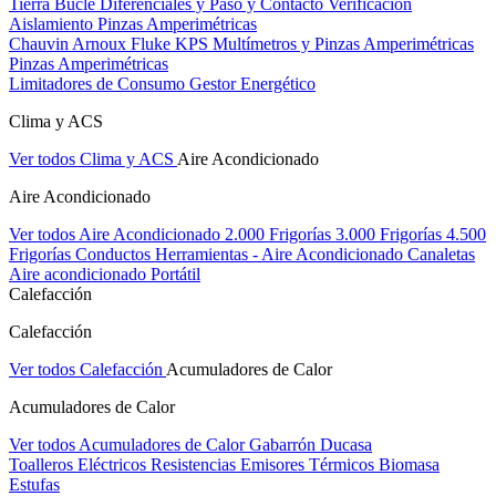
Tierra Bucle Diferenciales y Paso y Contacto
Verificación
Aislamiento
Pinzas Amperimétricas
Chauvin Arnoux
Fluke
KPS
Multímetros y Pinzas Amperimétricas
Pinzas Amperimétricas
Limitadores de Consumo
Gestor Energético
Clima y ACS
Ver todos Clima y ACS
Aire Acondicionado
Aire Acondicionado
Ver todos Aire Acondicionado
2.000 Frigorías
3.000 Frigorías
4.500
Frigorías
Conductos
Herramientas - Aire Acondicionado
Canaletas
Aire acondicionado Portátil
Calefacción
Calefacción
Ver todos Calefacción
Acumuladores de Calor
Acumuladores de Calor
Ver todos Acumuladores de Calor
Gabarrón
Ducasa
Toalleros Eléctricos
Resistencias
Emisores Térmicos
Biomasa
Estufas