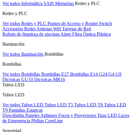
Ver todos Informática
SAIS
Memorias
Redes y PLC
Redes y PLC
Ver todos Redes y PLC
Puntos de Acceso y Router
Switch
Accesorios Redes
Antenas Wifi
Tarjetas de Red
Robots de limpieza de piscinas Aiper
Fibra Óptica Plástica
Iluminación
Ver todos Iluminación
Bombillas
Bombillas
Ver todos Bombillas
Bombillas E27
Bombillas E14
G24
G4
G9
Dicroicas GU10
Dicroicas MR16
Tubos LED
Tubos LED
Ver todos Tubos LED
Tubos LED T5
Tubos LED T8
Tubos LED
T9
Pantallas Estancas
Downlights
Paneles
Apliques Focos y Proyectores
Tiras LED
Luces
de Emergencia
Philips CoreLine
Seguridad