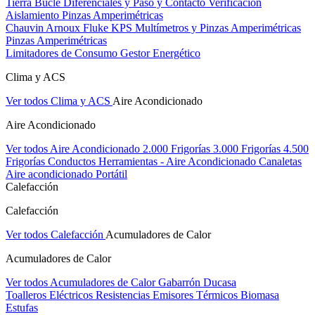
Tierra Bucle Diferenciales y Paso y Contacto
Verificación
Aislamiento
Pinzas Amperimétricas
Chauvin Arnoux
Fluke
KPS
Multímetros y Pinzas Amperimétricas
Pinzas Amperimétricas
Limitadores de Consumo
Gestor Energético
Clima y ACS
Ver todos Clima y ACS
Aire Acondicionado
Aire Acondicionado
Ver todos Aire Acondicionado
2.000 Frigorías
3.000 Frigorías
4.500
Frigorías
Conductos
Herramientas - Aire Acondicionado
Canaletas
Aire acondicionado Portátil
Calefacción
Calefacción
Ver todos Calefacción
Acumuladores de Calor
Acumuladores de Calor
Ver todos Acumuladores de Calor
Gabarrón
Ducasa
Toalleros Eléctricos
Resistencias
Emisores Térmicos
Biomasa
Estufas