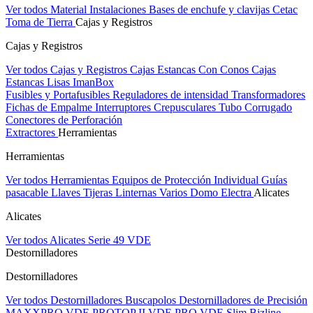
Ver todos Material Instalaciones
Bases de enchufe y clavijas Cetac
Toma de Tierra
Cajas y Registros
Cajas y Registros
Ver todos Cajas y Registros
Cajas Estancas Con Conos
Cajas
Estancas Lisas
ImanBox
Fusibles y Portafusibles
Reguladores de intensidad
Transformadores
Fichas de Empalme
Interruptores Crepusculares
Tubo Corrugado
Conectores de Perforación
Extractores
Herramientas
Herramientas
Ver todos Herramientas
Equipos de Protección Individual
Guías
pasacable
Llaves
Tijeras
Linternas
Varios
Domo Electra
Alicates
Alicates
Ver todos Alicates
Serie 49 VDE
Destornilladores
Destornilladores
Ver todos Destornilladores
Buscapolos
Destornilladores de Precisión
MAXXPRO VDE
PROTOP II VDE
PRO VDE Slim
Bizline