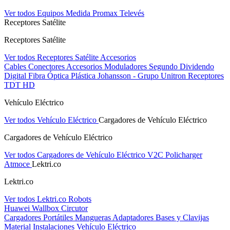
Ver todos Equipos Medida
Promax
Televés
Receptores Satélite
Receptores Satélite
Ver todos Receptores Satélite
Accesorios
Cables
Conectores
Accesorios
Moduladores
Segundo Dividendo
Digital
Fibra Óptica Plástica
Johansson - Grupo Unitron
Receptores
TDT HD
Vehículo Eléctrico
Ver todos Vehículo Eléctrico
Cargadores de Vehículo Eléctrico
Cargadores de Vehículo Eléctrico
Ver todos Cargadores de Vehículo Eléctrico
V2C
Policharger
Atmoce
Lektri.co
Lektri.co
Ver todos Lektri.co
Robots
Huawei
Wallbox
Circutor
Cargadores Portátiles
Mangueras
Adaptadores
Bases y Clavijas
Material Instalaciones Vehículo Eléctrico