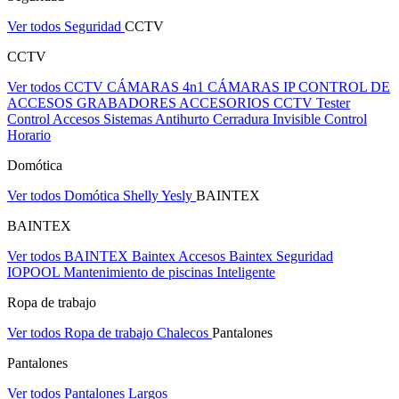
Ver todos Seguridad
CCTV
CCTV
Ver todos CCTV
CÁMARAS 4n1
CÁMARAS IP
CONTROL DE
ACCESOS
GRABADORES
ACCESORIOS CCTV
Tester
Control Accesos
Sistemas Antihurto
Cerradura Invisible
Control
Horario
Domótica
Ver todos Domótica
Shelly
Yesly
BAINTEX
BAINTEX
Ver todos BAINTEX
Baintex Accesos
Baintex Seguridad
IOPOOL Mantenimiento de piscinas Inteligente
Ropa de trabajo
Ver todos Ropa de trabajo
Chalecos
Pantalones
Pantalones
Ver todos Pantalones
Largos