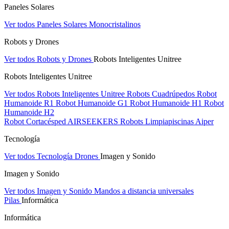
Paneles Solares
Ver todos Paneles Solares
Monocristalinos
Robots y Drones
Ver todos Robots y Drones
Robots Inteligentes Unitree
Robots Inteligentes Unitree
Ver todos Robots Inteligentes Unitree
Robots Cuadrúpedos
Robot
Humanoide R1
Robot Humanoide G1
Robot Humanoide H1
Robot
Humanoide H2
Robot Cortacésped AIRSEEKERS
Robots Limpiapiscinas Aiper
Tecnología
Ver todos Tecnología
Drones
Imagen y Sonido
Imagen y Sonido
Ver todos Imagen y Sonido
Mandos a distancia universales
Pilas
Informática
Informática