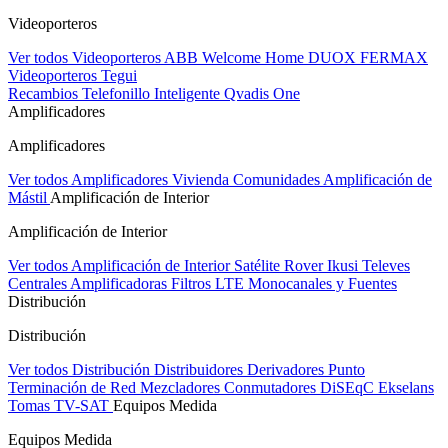
Videoporteros
Ver todos Videoporteros
ABB Welcome Home
DUOX FERMAX
Videoporteros Tegui
Recambios
Telefonillo Inteligente Qvadis One
Amplificadores
Amplificadores
Ver todos Amplificadores
Vivienda
Comunidades
Amplificación de
Mástil
Amplificación de Interior
Amplificación de Interior
Ver todos Amplificación de Interior
Satélite Rover
Ikusi
Televes
Centrales Amplificadoras
Filtros LTE
Monocanales y Fuentes
Distribución
Distribución
Ver todos Distribución
Distribuidores
Derivadores
Punto
Terminación de Red
Mezcladores
Conmutadores DiSEqC
Ekselans
Tomas TV-SAT
Equipos Medida
Equipos Medida