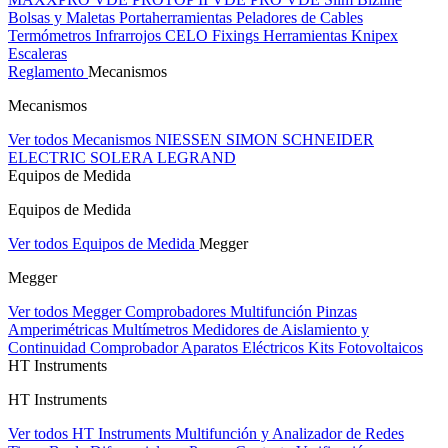
Bolsas y Maletas Portaherramientas
Peladores de Cables
Termómetros Infrarrojos
CELO Fixings
Herramientas Knipex
Escaleras
Reglamento
Mecanismos
Mecanismos
Ver todos Mecanismos
NIESSEN
SIMON
SCHNEIDER
ELECTRIC
SOLERA
LEGRAND
Equipos de Medida
Equipos de Medida
Ver todos Equipos de Medida
Megger
Megger
Ver todos Megger
Comprobadores Multifunción
Pinzas
Amperimétricas
Multímetros
Medidores de Aislamiento y
Continuidad
Comprobador Aparatos Eléctricos
Kits Fotovoltaicos
HT Instruments
HT Instruments
Ver todos HT Instruments
Multifunción y Analizador de Redes