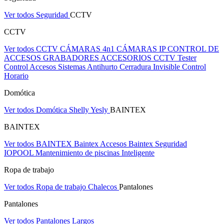
Ver todos Seguridad
CCTV
CCTV
Ver todos CCTV
CÁMARAS 4n1
CÁMARAS IP
CONTROL DE
ACCESOS
GRABADORES
ACCESORIOS CCTV
Tester
Control Accesos
Sistemas Antihurto
Cerradura Invisible
Control
Horario
Domótica
Ver todos Domótica
Shelly
Yesly
BAINTEX
BAINTEX
Ver todos BAINTEX
Baintex Accesos
Baintex Seguridad
IOPOOL Mantenimiento de piscinas Inteligente
Ropa de trabajo
Ver todos Ropa de trabajo
Chalecos
Pantalones
Pantalones
Ver todos Pantalones
Largos