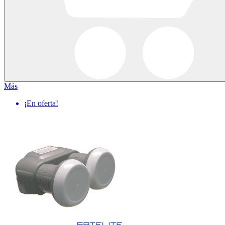
Más
¡En oferta!