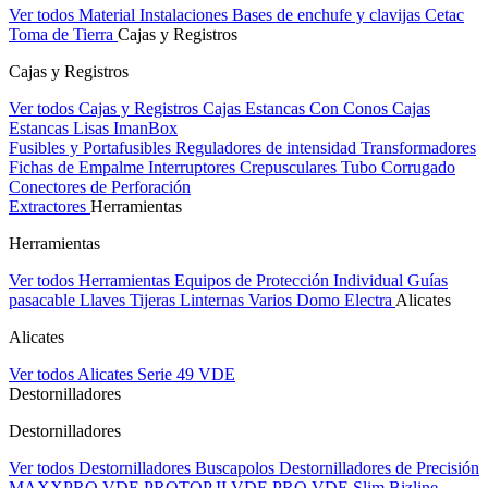
Ver todos Material Instalaciones
Bases de enchufe y clavijas Cetac
Toma de Tierra
Cajas y Registros
Cajas y Registros
Ver todos Cajas y Registros
Cajas Estancas Con Conos
Cajas
Estancas Lisas
ImanBox
Fusibles y Portafusibles
Reguladores de intensidad
Transformadores
Fichas de Empalme
Interruptores Crepusculares
Tubo Corrugado
Conectores de Perforación
Extractores
Herramientas
Herramientas
Ver todos Herramientas
Equipos de Protección Individual
Guías
pasacable
Llaves
Tijeras
Linternas
Varios
Domo Electra
Alicates
Alicates
Ver todos Alicates
Serie 49 VDE
Destornilladores
Destornilladores
Ver todos Destornilladores
Buscapolos
Destornilladores de Precisión
MAXXPRO VDE
PROTOP II VDE
PRO VDE Slim
Bizline