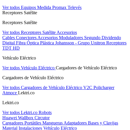
Ver todos Equipos Medida
Promax
Televés
Receptores Satélite
Receptores Satélite
Ver todos Receptores Satélite
Accesorios
Cables
Conectores
Accesorios
Moduladores
Segundo Dividendo
Digital
Fibra Óptica Plástica
Johansson - Grupo Unitron
Receptores
TDT HD
Vehículo Eléctrico
Ver todos Vehículo Eléctrico
Cargadores de Vehículo Eléctrico
Cargadores de Vehículo Eléctrico
Ver todos Cargadores de Vehículo Eléctrico
V2C
Policharger
Atmoce
Lektri.co
Lektri.co
Ver todos Lektri.co
Robots
Huawei
Wallbox
Circutor
Cargadores Portátiles
Mangueras
Adaptadores
Bases y Clavijas
Material Instalaciones Vehículo Eléctrico