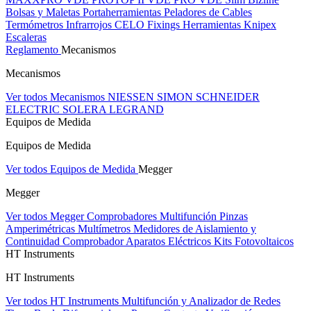
Bolsas y Maletas Portaherramientas
Peladores de Cables
Termómetros Infrarrojos
CELO Fixings
Herramientas Knipex
Escaleras
Reglamento
Mecanismos
Mecanismos
Ver todos Mecanismos
NIESSEN
SIMON
SCHNEIDER
ELECTRIC
SOLERA
LEGRAND
Equipos de Medida
Equipos de Medida
Ver todos Equipos de Medida
Megger
Megger
Ver todos Megger
Comprobadores Multifunción
Pinzas
Amperimétricas
Multímetros
Medidores de Aislamiento y
Continuidad
Comprobador Aparatos Eléctricos
Kits Fotovoltaicos
HT Instruments
HT Instruments
Ver todos HT Instruments
Multifunción y Analizador de Redes