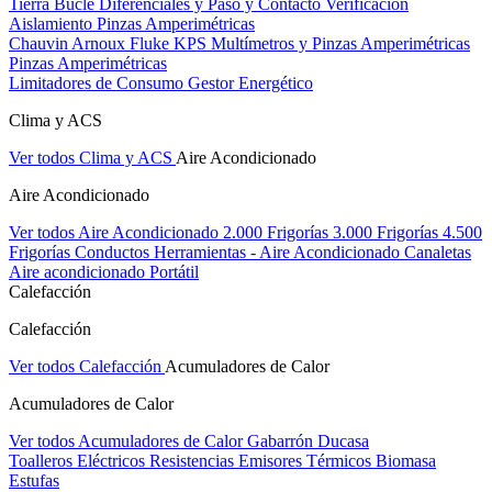
Tierra Bucle Diferenciales y Paso y Contacto
Verificación
Aislamiento
Pinzas Amperimétricas
Chauvin Arnoux
Fluke
KPS
Multímetros y Pinzas Amperimétricas
Pinzas Amperimétricas
Limitadores de Consumo
Gestor Energético
Clima y ACS
Ver todos Clima y ACS
Aire Acondicionado
Aire Acondicionado
Ver todos Aire Acondicionado
2.000 Frigorías
3.000 Frigorías
4.500
Frigorías
Conductos
Herramientas - Aire Acondicionado
Canaletas
Aire acondicionado Portátil
Calefacción
Calefacción
Ver todos Calefacción
Acumuladores de Calor
Acumuladores de Calor
Ver todos Acumuladores de Calor
Gabarrón
Ducasa
Toalleros Eléctricos
Resistencias
Emisores Térmicos
Biomasa
Estufas