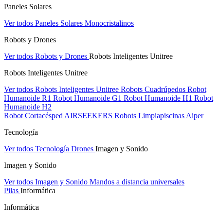
Paneles Solares
Ver todos Paneles Solares
Monocristalinos
Robots y Drones
Ver todos Robots y Drones
Robots Inteligentes Unitree
Robots Inteligentes Unitree
Ver todos Robots Inteligentes Unitree
Robots Cuadrúpedos
Robot
Humanoide R1
Robot Humanoide G1
Robot Humanoide H1
Robot
Humanoide H2
Robot Cortacésped AIRSEEKERS
Robots Limpiapiscinas Aiper
Tecnología
Ver todos Tecnología
Drones
Imagen y Sonido
Imagen y Sonido
Ver todos Imagen y Sonido
Mandos a distancia universales
Pilas
Informática
Informática