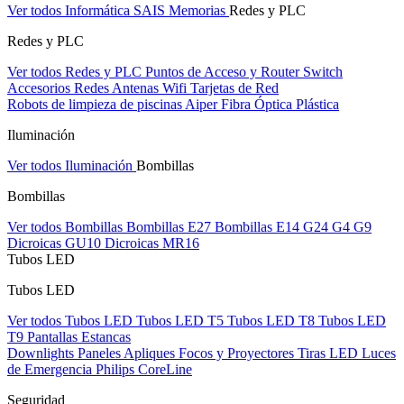
Ver todos Informática
SAIS
Memorias
Redes y PLC
Redes y PLC
Ver todos Redes y PLC
Puntos de Acceso y Router
Switch
Accesorios Redes
Antenas Wifi
Tarjetas de Red
Robots de limpieza de piscinas Aiper
Fibra Óptica Plástica
Iluminación
Ver todos Iluminación
Bombillas
Bombillas
Ver todos Bombillas
Bombillas E27
Bombillas E14
G24
G4
G9
Dicroicas GU10
Dicroicas MR16
Tubos LED
Tubos LED
Ver todos Tubos LED
Tubos LED T5
Tubos LED T8
Tubos LED
T9
Pantallas Estancas
Downlights
Paneles
Apliques Focos y Proyectores
Tiras LED
Luces
de Emergencia
Philips CoreLine
Seguridad