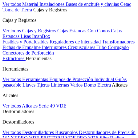
Ver todos Material Instalaciones
Bases de enchufe y clavijas Cetac
Toma de Tierra
Cajas y Registros
Cajas y Registros
Ver todos Cajas y Registros
Cajas Estancas Con Conos
Cajas
Estancas Lisas
ImanBox
Fusibles y Portafusibles
Reguladores de intensidad
Transformadores
Fichas de Empalme
Interruptores Crepusculares
Tubo Corrugado
Conectores de Perforación
Extractores
Herramientas
Herramientas
Ver todos Herramientas
Equipos de Protección Individual
Guías
pasacable
Llaves
Tijeras
Linternas
Varios
Domo Electra
Alicates
Alicates
Ver todos Alicates
Serie 49 VDE
Destornilladores
Destornilladores
Ver todos Destornilladores
Buscapolos
Destornilladores de Precisión
MAXXPRO VDE
PROTOP II VDE
PRO VDE Slim
Bizline