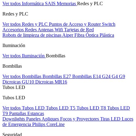
Ver todos Informática
SAIS
Memorias
Redes y PLC
Redes y PLC
Ver todos Redes y PLC
Puntos de Acceso y Router
Switch
Accesorios Redes
Antenas Wifi
Tarjetas de Red
Robots de limpieza de piscinas Aiper
Fibra Óptica Plástica
Iluminación
Ver todos Iluminación
Bombillas
Bombillas
Ver todos Bombillas
Bombillas E27
Bombillas E14
G24
G4
G9
Dicroicas GU10
Dicroicas MR16
Tubos LED
Tubos LED
Ver todos Tubos LED
Tubos LED T5
Tubos LED T8
Tubos LED
T9
Pantallas Estancas
Downlights
Paneles
Apliques Focos y Proyectores
Tiras LED
Luces
de Emergencia
Philips CoreLine
Seguridad