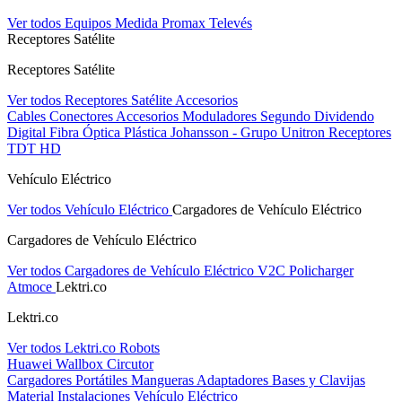
Ver todos Equipos Medida
Promax
Televés
Receptores Satélite
Receptores Satélite
Ver todos Receptores Satélite
Accesorios
Cables
Conectores
Accesorios
Moduladores
Segundo Dividendo
Digital
Fibra Óptica Plástica
Johansson - Grupo Unitron
Receptores
TDT HD
Vehículo Eléctrico
Ver todos Vehículo Eléctrico
Cargadores de Vehículo Eléctrico
Cargadores de Vehículo Eléctrico
Ver todos Cargadores de Vehículo Eléctrico
V2C
Policharger
Atmoce
Lektri.co
Lektri.co
Ver todos Lektri.co
Robots
Huawei
Wallbox
Circutor
Cargadores Portátiles
Mangueras
Adaptadores
Bases y Clavijas
Material Instalaciones Vehículo Eléctrico