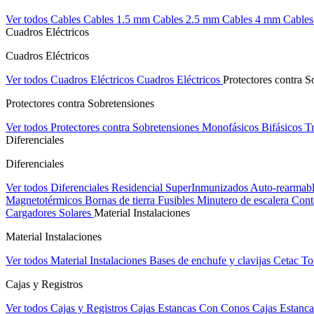
Ver todos Cables
Cables 1.5 mm
Cables 2.5 mm
Cables 4 mm
Cable
Cuadros Eléctricos
Cuadros Eléctricos
Ver todos Cuadros Eléctricos
Cuadros Eléctricos
Protectores contra S
Protectores contra Sobretensiones
Ver todos Protectores contra Sobretensiones
Monofásicos
Bifásicos
Tr
Diferenciales
Diferenciales
Ver todos Diferenciales
Residencial
SuperInmunizados
Auto-rearmab
Magnetotérmicos
Bornas de tierra
Fusibles
Minutero de escalera
Cont
Cargadores Solares
Material Instalaciones
Material Instalaciones
Ver todos Material Instalaciones
Bases de enchufe y clavijas Cetac
To
Cajas y Registros
Ver todos Cajas y Registros
Cajas Estancas Con Conos
Cajas Estanca