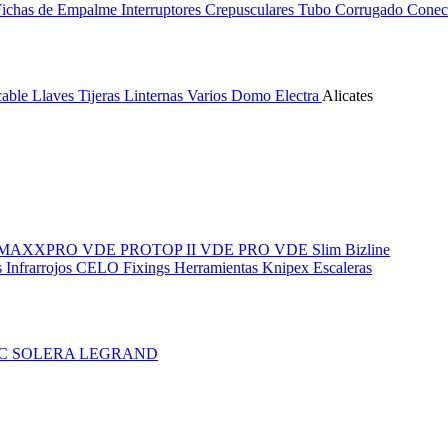
Fichas de Empalme
Interruptores Crepusculares
Tubo Corrugado
Conect
cable
Llaves
Tijeras
Linternas
Varios
Domo Electra
Alicates
MAXXPRO VDE
PROTOP II VDE
PRO VDE Slim
Bizline
 Infrarrojos
CELO Fixings
Herramientas Knipex
Escaleras
IC
SOLERA
LEGRAND