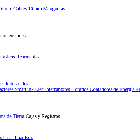
s 6 mm
Cables 10 mm
Mangueras
obretensiones
ifásicos
Rearmables
les
Industriales
actores
Smartlink Elec
Interruptores Horarios
Contadores de Energía
Pr
ma de Tierra
Cajas y Registros
s Lisas
ImanBox