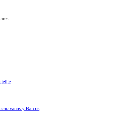
lares
télite
ocaravanas y Barcos