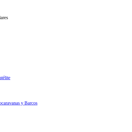
lares
télite
ocaravanas y Barcos