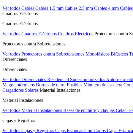
Ver todos Cables
Cables 1.5 mm
Cables 2.5 mm
Cables 4 mm
Cable
Cuadros Eléctricos
Cuadros Eléctricos
Ver todos Cuadros Eléctricos
Cuadros Eléctricos
Protectores contra S
Protectores contra Sobretensiones
Ver todos Protectores contra Sobretensiones
Monofásicos
Bifásicos
Tr
Diferenciales
Diferenciales
Ver todos Diferenciales
Residencial
SuperInmunizados
Auto-rearmab
Magnetotérmicos
Bornas de tierra
Fusibles
Minutero de escalera
Cont
Cargadores Solares
Material Instalaciones
Material Instalaciones
Ver todos Material Instalaciones
Bases de enchufe y clavijas Cetac
To
Cajas y Registros
Ver todos Cajas y Registros
Cajas Estancas Con Conos
Cajas Estanca