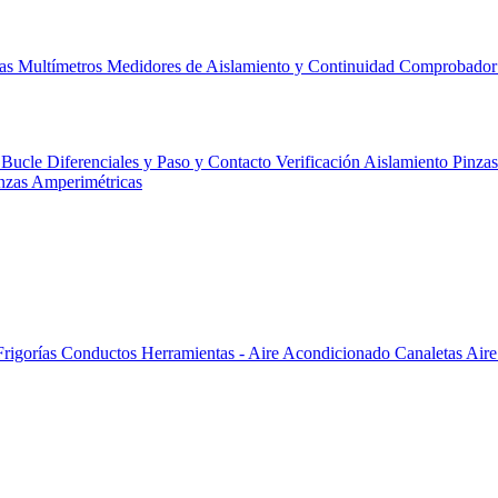
cas
Multímetros
Medidores de Aislamiento y Continuidad
Comprobador 
 Bucle Diferenciales y Paso y Contacto
Verificación
Aislamiento
Pinza
nzas Amperimétricas
Frigorías
Conductos
Herramientas - Aire Acondicionado
Canaletas
Aire