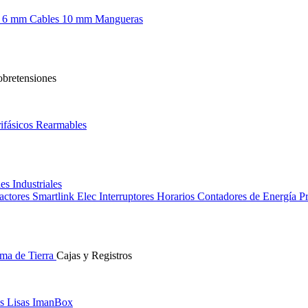
s 6 mm
Cables 10 mm
Mangueras
obretensiones
ifásicos
Rearmables
les
Industriales
actores
Smartlink Elec
Interruptores Horarios
Contadores de Energía
Pr
ma de Tierra
Cajas y Registros
s Lisas
ImanBox