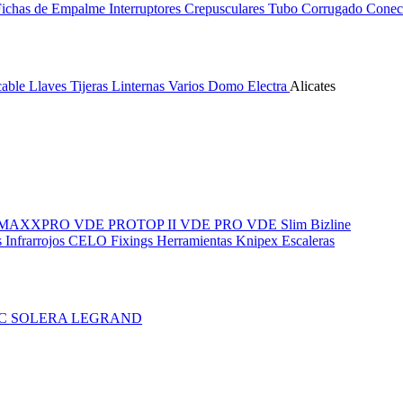
Fichas de Empalme
Interruptores Crepusculares
Tubo Corrugado
Conect
cable
Llaves
Tijeras
Linternas
Varios
Domo Electra
Alicates
MAXXPRO VDE
PROTOP II VDE
PRO VDE Slim
Bizline
 Infrarrojos
CELO Fixings
Herramientas Knipex
Escaleras
IC
SOLERA
LEGRAND