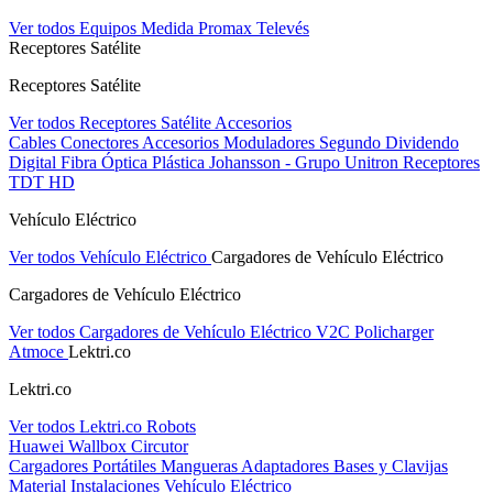
Ver todos Equipos Medida
Promax
Televés
Receptores Satélite
Receptores Satélite
Ver todos Receptores Satélite
Accesorios
Cables
Conectores
Accesorios
Moduladores
Segundo Dividendo
Digital
Fibra Óptica Plástica
Johansson - Grupo Unitron
Receptores
TDT HD
Vehículo Eléctrico
Ver todos Vehículo Eléctrico
Cargadores de Vehículo Eléctrico
Cargadores de Vehículo Eléctrico
Ver todos Cargadores de Vehículo Eléctrico
V2C
Policharger
Atmoce
Lektri.co
Lektri.co
Ver todos Lektri.co
Robots
Huawei
Wallbox
Circutor
Cargadores Portátiles
Mangueras
Adaptadores
Bases y Clavijas
Material Instalaciones Vehículo Eléctrico