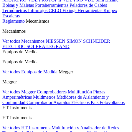
Bolsas y Maletas Portaherramientas
Peladores de Cables
Termómetros Infrarrojos
CELO Fixings
Herramientas Knipex
Escaleras
Reglamento
Mecanismos
Mecanismos
Ver todos Mecanismos
NIESSEN
SIMON
SCHNEIDER
ELECTRIC
SOLERA
LEGRAND
Equipos de Medida
Equipos de Medida
Ver todos Equipos de Medida
Megger
Megger
Ver todos Megger
Comprobadores Multifunción
Pinzas
Amperimétricas
Multímetros
Medidores de Aislamiento y
Continuidad
Comprobador Aparatos Eléctricos
Kits Fotovoltaicos
HT Instruments
HT Instruments
Ver todos HT Instruments
Multifunción y Analizador de Redes