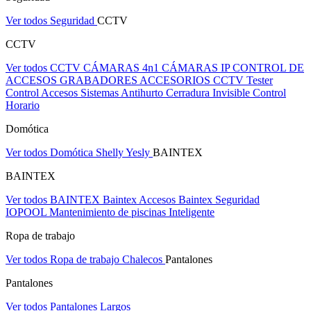
Ver todos Seguridad
CCTV
CCTV
Ver todos CCTV
CÁMARAS 4n1
CÁMARAS IP
CONTROL DE
ACCESOS
GRABADORES
ACCESORIOS CCTV
Tester
Control Accesos
Sistemas Antihurto
Cerradura Invisible
Control
Horario
Domótica
Ver todos Domótica
Shelly
Yesly
BAINTEX
BAINTEX
Ver todos BAINTEX
Baintex Accesos
Baintex Seguridad
IOPOOL Mantenimiento de piscinas Inteligente
Ropa de trabajo
Ver todos Ropa de trabajo
Chalecos
Pantalones
Pantalones
Ver todos Pantalones
Largos