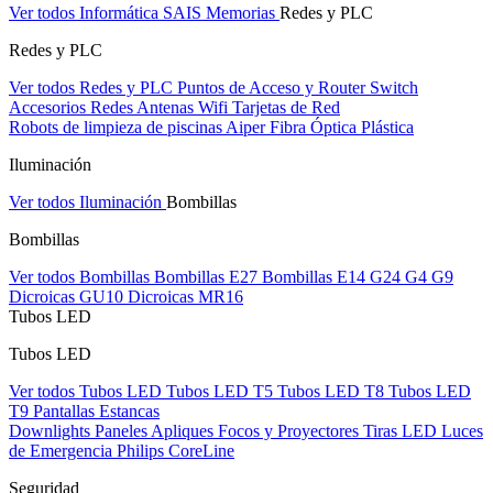
Ver todos Informática
SAIS
Memorias
Redes y PLC
Redes y PLC
Ver todos Redes y PLC
Puntos de Acceso y Router
Switch
Accesorios Redes
Antenas Wifi
Tarjetas de Red
Robots de limpieza de piscinas Aiper
Fibra Óptica Plástica
Iluminación
Ver todos Iluminación
Bombillas
Bombillas
Ver todos Bombillas
Bombillas E27
Bombillas E14
G24
G4
G9
Dicroicas GU10
Dicroicas MR16
Tubos LED
Tubos LED
Ver todos Tubos LED
Tubos LED T5
Tubos LED T8
Tubos LED
T9
Pantallas Estancas
Downlights
Paneles
Apliques Focos y Proyectores
Tiras LED
Luces
de Emergencia
Philips CoreLine
Seguridad