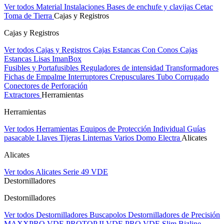
Ver todos Material Instalaciones
Bases de enchufe y clavijas Cetac
Toma de Tierra
Cajas y Registros
Cajas y Registros
Ver todos Cajas y Registros
Cajas Estancas Con Conos
Cajas
Estancas Lisas
ImanBox
Fusibles y Portafusibles
Reguladores de intensidad
Transformadores
Fichas de Empalme
Interruptores Crepusculares
Tubo Corrugado
Conectores de Perforación
Extractores
Herramientas
Herramientas
Ver todos Herramientas
Equipos de Protección Individual
Guías
pasacable
Llaves
Tijeras
Linternas
Varios
Domo Electra
Alicates
Alicates
Ver todos Alicates
Serie 49 VDE
Destornilladores
Destornilladores
Ver todos Destornilladores
Buscapolos
Destornilladores de Precisión
MAXXPRO VDE
PROTOP II VDE
PRO VDE Slim
Bizline