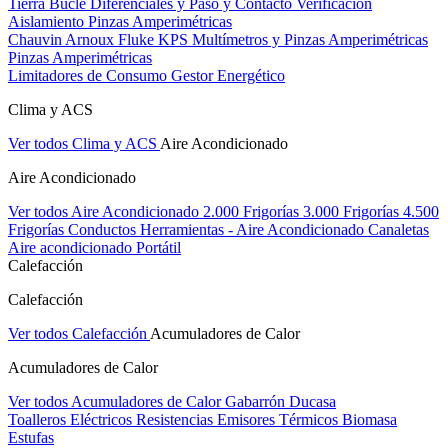
Tierra Bucle Diferenciales y Paso y Contacto
Verificación
Aislamiento
Pinzas Amperimétricas
Chauvin Arnoux
Fluke
KPS
Multímetros y Pinzas Amperimétricas
Pinzas Amperimétricas
Limitadores de Consumo
Gestor Energético
Clima y ACS
Ver todos Clima y ACS
Aire Acondicionado
Aire Acondicionado
Ver todos Aire Acondicionado
2.000 Frigorías
3.000 Frigorías
4.500
Frigorías
Conductos
Herramientas - Aire Acondicionado
Canaletas
Aire acondicionado Portátil
Calefacción
Calefacción
Ver todos Calefacción
Acumuladores de Calor
Acumuladores de Calor
Ver todos Acumuladores de Calor
Gabarrón
Ducasa
Toalleros Eléctricos
Resistencias
Emisores Térmicos
Biomasa
Estufas