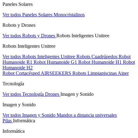
Paneles Solares
Ver todos Paneles Solares
Monocristalinos
Robots y Drones
Ver todos Robots y Drones
Robots Inteligentes Unitree
Robots Inteligentes Unitree
Ver todos Robots Inteligentes Unitree
Robots Cuadrúpedos
Robot
Humanoide R1
Robot Humanoide G1
Robot Humanoide H1
Robot
Humanoide H2
Robot Cortacésped AIRSEEKERS
Robots Limpiapiscinas Aiper
Tecnología
Ver todos Tecnología
Drones
Imagen y Sonido
Imagen y Sonido
Ver todos Imagen y Sonido
Mandos a distancia universales
Pilas
Informática
Informática