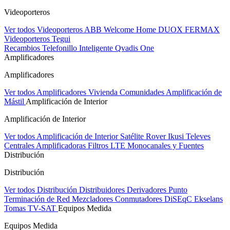
Videoporteros
Ver todos Videoporteros
ABB Welcome Home
DUOX FERMAX
Videoporteros Tegui
Recambios
Telefonillo Inteligente Qvadis One
Amplificadores
Amplificadores
Ver todos Amplificadores
Vivienda
Comunidades
Amplificación de
Mástil
Amplificación de Interior
Amplificación de Interior
Ver todos Amplificación de Interior
Satélite Rover
Ikusi
Televes
Centrales Amplificadoras
Filtros LTE
Monocanales y Fuentes
Distribución
Distribución
Ver todos Distribución
Distribuidores
Derivadores
Punto
Terminación de Red
Mezcladores
Conmutadores DiSEqC
Ekselans
Tomas TV-SAT
Equipos Medida
Equipos Medida