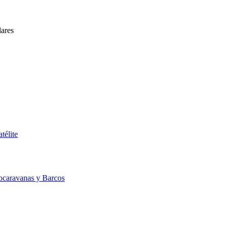
lares
télite
ocaravanas y Barcos