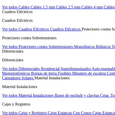
Ver todos Cables
Cables 1.5 mm
Cables 2.5 mm
Cables 4 mm
Cable
Cuadros Eléctricos
Cuadros Eléctricos
Ver todos Cuadros Eléctricos
Cuadros Eléctricos
Protectores contra S
Protectores contra Sobretensiones
Ver todos Protectores contra Sobretensiones
Monofásicos
Bifásicos
Tr
Diferenciales
Diferenciales
Ver todos Diferenciales
Residencial
SuperInmunizados
Auto-rearmab
Magnetotérmicos
Bornas de tierra
Fusibles
Minutero de escalera
Cont
Cargadores Solares
Material Instalaciones
Material Instalaciones
Ver todos Material Instalaciones
Bases de enchufe y clavijas Cetac
To
Cajas y Registros
Ver todos Cajas y Registros
Cajas Estancas Con Conos
Cajas Estanca