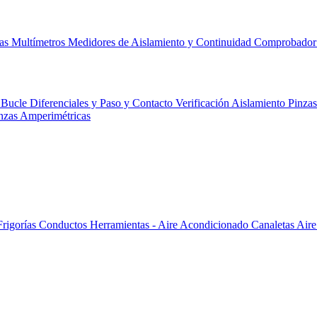
cas
Multímetros
Medidores de Aislamiento y Continuidad
Comprobador 
 Bucle Diferenciales y Paso y Contacto
Verificación
Aislamiento
Pinza
nzas Amperimétricas
Frigorías
Conductos
Herramientas - Aire Acondicionado
Canaletas
Aire