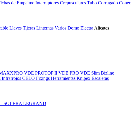
Fichas de Empalme
Interruptores Crepusculares
Tubo Corrugado
Conect
cable
Llaves
Tijeras
Linternas
Varios
Domo Electra
Alicates
MAXXPRO VDE
PROTOP II VDE
PRO VDE Slim
Bizline
 Infrarrojos
CELO Fixings
Herramientas Knipex
Escaleras
IC
SOLERA
LEGRAND