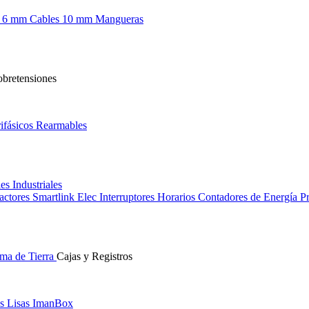
s 6 mm
Cables 10 mm
Mangueras
obretensiones
ifásicos
Rearmables
les
Industriales
actores
Smartlink Elec
Interruptores Horarios
Contadores de Energía
Pr
ma de Tierra
Cajas y Registros
s Lisas
ImanBox