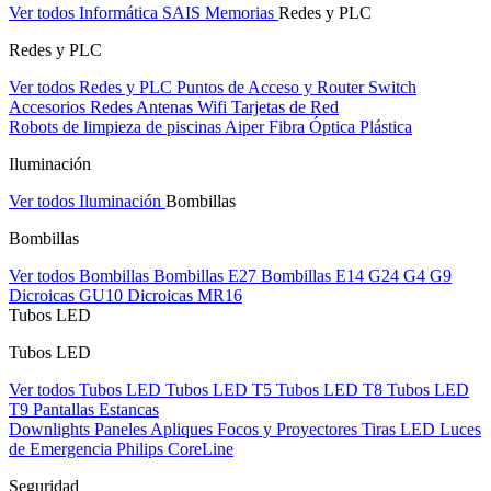
Ver todos Informática
SAIS
Memorias
Redes y PLC
Redes y PLC
Ver todos Redes y PLC
Puntos de Acceso y Router
Switch
Accesorios Redes
Antenas Wifi
Tarjetas de Red
Robots de limpieza de piscinas Aiper
Fibra Óptica Plástica
Iluminación
Ver todos Iluminación
Bombillas
Bombillas
Ver todos Bombillas
Bombillas E27
Bombillas E14
G24
G4
G9
Dicroicas GU10
Dicroicas MR16
Tubos LED
Tubos LED
Ver todos Tubos LED
Tubos LED T5
Tubos LED T8
Tubos LED
T9
Pantallas Estancas
Downlights
Paneles
Apliques Focos y Proyectores
Tiras LED
Luces
de Emergencia
Philips CoreLine
Seguridad