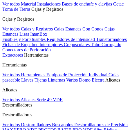
Ver todos Material Instalaciones
Bases de enchufe y clavijas Cetac
Toma de Tierra
Cajas y Registros
Cajas y Registros
Ver todos Cajas y Registros
Cajas Estancas Con Conos
Cajas
Estancas Lisas
ImanBox
Fusibles y Portafusibles
Reguladores de intensidad
Transformadores
Fichas de Empalme
Interruptores Crepusculares
Tubo Corrugado
Conectores de Perforación
Extractores
Herramientas
Herramientas
Ver todos Herramientas
Equipos de Protección Individual
Guías
pasacable
Llaves
Tijeras
Linternas
Varios
Domo Electra
Alicates
Alicates
Ver todos Alicates
Serie 49 VDE
Destornilladores
Destornilladores
Ver todos Destornilladores
Buscapolos
Destornilladores de Precisión
MAXXPRO VDE
PROTOP II VDE
PRO VDE Slim
Bizline