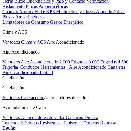
Tierra Bucle Diferenciales y Paso y Contacto
Verificación
Aislamiento
Pinzas Amperimétricas
Chauvin Arnoux
Fluke
KPS
Multímetros y Pinzas Amperimétricas
Pinzas Amperimétricas
Limitadores de Consumo
Gestor Energético
Clima y ACS
Ver todos Clima y ACS
Aire Acondicionado
Aire Acondicionado
Ver todos Aire Acondicionado
2.000 Frigorías
3.000 Frigorías
4.500
Frigorías
Conductos
Herramientas - Aire Acondicionado
Canaletas
Aire acondicionado Portátil
Calefacción
Calefacción
Ver todos Calefacción
Acumuladores de Calor
Acumuladores de Calor
Ver todos Acumuladores de Calor
Gabarrón
Ducasa
Toalleros Eléctricos
Resistencias
Emisores Térmicos
Biomasa
Estufas