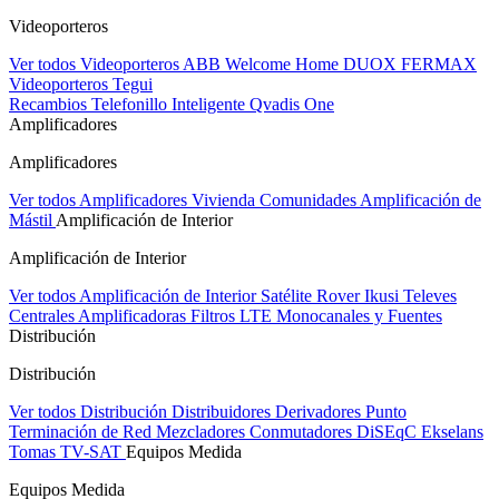
Videoporteros
Ver todos Videoporteros
ABB Welcome Home
DUOX FERMAX
Videoporteros Tegui
Recambios
Telefonillo Inteligente Qvadis One
Amplificadores
Amplificadores
Ver todos Amplificadores
Vivienda
Comunidades
Amplificación de
Mástil
Amplificación de Interior
Amplificación de Interior
Ver todos Amplificación de Interior
Satélite Rover
Ikusi
Televes
Centrales Amplificadoras
Filtros LTE
Monocanales y Fuentes
Distribución
Distribución
Ver todos Distribución
Distribuidores
Derivadores
Punto
Terminación de Red
Mezcladores
Conmutadores DiSEqC
Ekselans
Tomas TV-SAT
Equipos Medida
Equipos Medida