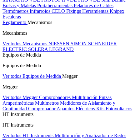
Bolsas y Maletas Portaherramientas
Peladores de Cables
Termómetros Infrarrojos
CELO Fixings
Herramientas Knipex
Escaleras
Reglamento
Mecanismos
Mecanismos
Ver todos Mecanismos
NIESSEN
SIMON
SCHNEIDER
ELECTRIC
SOLERA
LEGRAND
Equipos de Medida
Equipos de Medida
Ver todos Equipos de Medida
Megger
Megger
Ver todos Megger
Comprobadores Multifunción
Pinzas
Amperimétricas
Multímetros
Medidores de Aislamiento y
Continuidad
Comprobador Aparatos Eléctricos
Kits Fotovoltaicos
HT Instruments
HT Instruments
Ver todos HT Instruments
Multifunción y Analizador de Redes