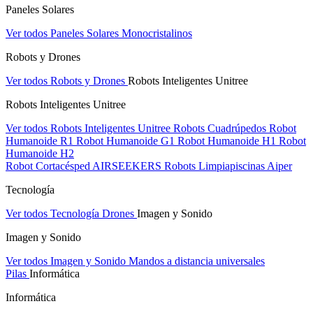
Paneles Solares
Ver todos Paneles Solares
Monocristalinos
Robots y Drones
Ver todos Robots y Drones
Robots Inteligentes Unitree
Robots Inteligentes Unitree
Ver todos Robots Inteligentes Unitree
Robots Cuadrúpedos
Robot
Humanoide R1
Robot Humanoide G1
Robot Humanoide H1
Robot
Humanoide H2
Robot Cortacésped AIRSEEKERS
Robots Limpiapiscinas Aiper
Tecnología
Ver todos Tecnología
Drones
Imagen y Sonido
Imagen y Sonido
Ver todos Imagen y Sonido
Mandos a distancia universales
Pilas
Informática
Informática