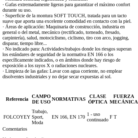
· Gafas extremadamente ligeras para garantizar el máximo confort
durante su uso.
· Superficie de la montura SOFT TOUCH, tratada para un tacto
suave que aporta una excelente comodidad en contacto con la piel.
· Áreas de aplicación: Maquinaria de construcción, industria en
general o del metal, mecánico (rectificado, torneado, fresado,
carpintería), salud, motociclismo, ciclismo, tiro con arco, jogging,
disparar, tiempo libre...
· No indicado para: Actividades/trabajos donde los riesgos superan
los estándares de seguridad de la normativa EN 166 o los
específicamente indicados, o en ámbitos donde hay riesgo de
exposición a los rayos X o radiaciones nucleares.
· Limpieza de las gafas: Lavar con agua corriente, no emplear
disolventes industriales y no dejar secar expuestas al sol.
CAMPO
CLASE
FUERZA
Referencia
NORMATIVAS
DE USO
ÓPTICA
MECÁNICA
Trabajo,
1 - uso
FOLCOYEY
Sport,
EN 166, EN 170
F T
continuado
Moda
Comentarios