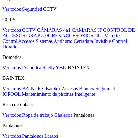
Ver todos Seguridad
CCTV
CCTV
Ver todos CCTV
CÁMARAS 4n1
CÁMARAS IP
CONTROL DE
ACCESOS
GRABADORES
ACCESORIOS CCTV
Tester
Control Accesos
Sistemas Antihurto
Cerradura Invisible
Control
Horario
Domótica
Ver todos Domótica
Shelly
Yesly
BAINTEX
BAINTEX
Ver todos BAINTEX
Baintex Accesos
Baintex Seguridad
IOPOOL Mantenimiento de piscinas Inteligente
Ropa de trabajo
Ver todos Ropa de trabajo
Chalecos
Pantalones
Pantalones
Ver todos Pantalones
Largos