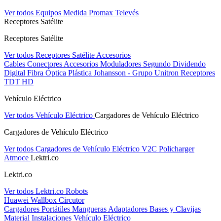
Ver todos Equipos Medida
Promax
Televés
Receptores Satélite
Receptores Satélite
Ver todos Receptores Satélite
Accesorios
Cables
Conectores
Accesorios
Moduladores
Segundo Dividendo
Digital
Fibra Óptica Plástica
Johansson - Grupo Unitron
Receptores
TDT HD
Vehículo Eléctrico
Ver todos Vehículo Eléctrico
Cargadores de Vehículo Eléctrico
Cargadores de Vehículo Eléctrico
Ver todos Cargadores de Vehículo Eléctrico
V2C
Policharger
Atmoce
Lektri.co
Lektri.co
Ver todos Lektri.co
Robots
Huawei
Wallbox
Circutor
Cargadores Portátiles
Mangueras
Adaptadores
Bases y Clavijas
Material Instalaciones Vehículo Eléctrico