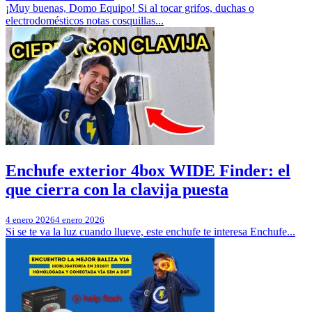
¡Muy buenas, Domo Equipo! Si al tocar grifos, duchas o
electrodomésticos notas cosquillas...
Enchufe exterior 4box WIDE Finder: el
que cierra con la clavija puesta
4 enero 2026
4 enero 2026
Si se te va la luz cuando llueve, este enchufe te interesa Enchufe...