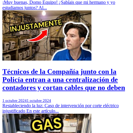
¡Muy buenas, Domo Equipo! ¿Sabíais que mi hermano y yo
estudiamos juntos? Al...
Técnicos de la Compañía junto con la
Policía entran a una centralización de
contadores y cortan cables que no deben
1 octubre 2024
1 octubre 2024
Restableciendo la luz: Caso de intervención por corte eléctrico
injustificado En este artículo...