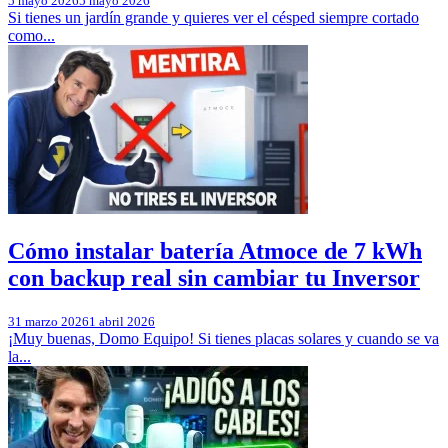
5 mayo 2026
5 mayo 2026
Si tienes un jardín grande y quieres ver el césped siempre cortado
como...
Cómo instalar batería Atmoce de 7 kWh
con backup real sin cambiar tu Inversor
31 marzo 2026
1 abril 2026
¡Muy buenas, Domo Equipo! Si tienes placas solares y cuando se va
la...