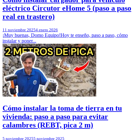
eléctrico Circutor eHome 5 (paso a paso
real en trastero)
11 noviembre 2025
4 enero 2026
¡Muy buenas, Domo Equipo!Hoy te enseño, paso a paso, cómo
instalar y poner...
Cómo instalar la toma de tierra en tu
vivienda: paso a paso para evitar
calambres (REBT, pica 2 m)
5 noviembre 2025
5 noviembre 2025