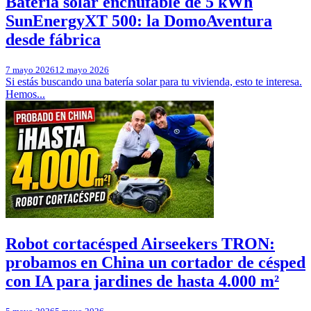
Batería solar enchufable de 5 kWh
SunEnergyXT 500: la DomoAventura
desde fábrica
7 mayo 2026
12 mayo 2026
Si estás buscando una batería solar para tu vivienda, esto te interesa.
Hemos...
Robot cortacésped Airseekers TRON:
probamos en China un cortador de césped
con IA para jardines de hasta 4.000 m²