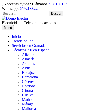
Skip
¿Necesitas ayuda? Llámanos:
958156153
to
Whatsapp:
659213822
content
Buscar:
Electricidad · Telecomunicaciones
Menú
Inicio
Tienda online
Servicios en Granada
Técnicos 2.0 en España
Alicante
Almería
Asturias
Ávila
Badajoz
Barcelona
Cáceres
Córdoba
Girona
Huelva
Madrid
Málaga
Mallorca