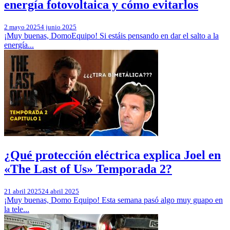
energía fotovoltaica y cómo evitarlos
2 mayo 2025
4 junio 2025
¡Muy buenas, DomoEquipo! Si estáis pensando en dar el salto a la
energía...
¿Qué protección eléctrica explica Joel en
«The Last of Us» Temporada 2?
21 abril 2025
24 abril 2025
¡Muy buenas, Domo Equipo! Esta semana pasó algo muy guapo en
la tele...