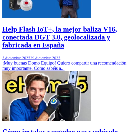
Help Flash IoT+, la mejor baliza V16,
conectada DGT 3.0, geolocalizada y
fabricada en España
5 diciembre 2025
29 diciembre 2025
¡Muy buenas Domo Equipo! Quiero compartir una recomendación
muy importante. Como sabéis a...
Cómo instalar cargador para vehículo