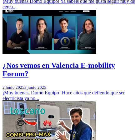
¡Muy buenas Domo Equipo! Ya sabéis que me gusta seguir muy de
cerca...
¿Nos vemos en Valencia E-mobility
Forum?
2 junio 2025
3 junio 2025
¡Muy buenas, Domo Equipo! Hace años que defiendo que ser
electricista ya no...