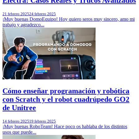
Electra: Casos Reales y Trucos Avanzados
21 febrero 2025
24 febrero 2025
¡Muy buenas DomoEquipo! Hoy quiero seros muy sincero, amo mi
trabajo y agradezco...
Cómo enseñar programación y robótica
con Scratch y el robot cuadrúpedo GO2
de Unitree
14 febrero 2025
19 febrero 2025
¡Muy buenas RoboTeam! Hace poco os hablaba de los distintos
usos que puede...