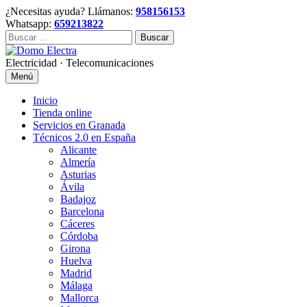
Skip
¿Necesitas ayuda? Llámanos:
958156153
to
Whatsapp:
659213822
content
Buscar:
Electricidad · Telecomunicaciones
Menú
Inicio
Tienda online
Servicios en Granada
Técnicos 2.0 en España
Alicante
Almería
Asturias
Ávila
Badajoz
Barcelona
Cáceres
Córdoba
Girona
Huelva
Madrid
Málaga
Mallorca