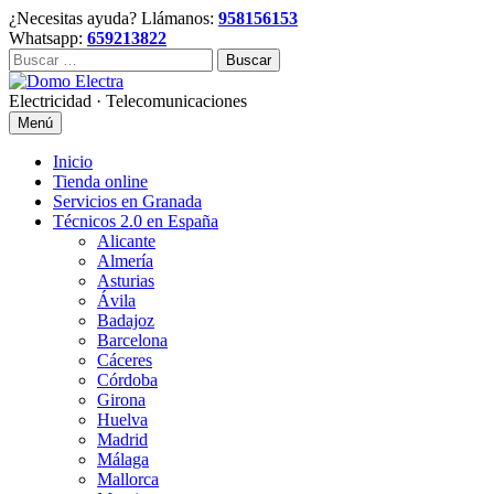
Skip
¿Necesitas ayuda? Llámanos:
958156153
to
Whatsapp:
659213822
content
Buscar:
Electricidad · Telecomunicaciones
Menú
Inicio
Tienda online
Servicios en Granada
Técnicos 2.0 en España
Alicante
Almería
Asturias
Ávila
Badajoz
Barcelona
Cáceres
Córdoba
Girona
Huelva
Madrid
Málaga
Mallorca