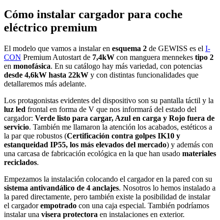
Cómo instalar cargador para coche
eléctrico premium
El modelo que vamos a instalar en
esquema 2
de GEWISS es el
I-
CON
Premium Autostart de
7,4kW
con manguera mennekes
tipo 2
en
monofásica
. En su catálogo hay más variedad, con potencias
desde 4,6kW hasta 22kW
y con distintas funcionalidades que
detallaremos más adelante.
Los protagonistas evidentes del dispositivo son su pantalla táctil y la
luz led
frontal en forma de V que nos informará del estado del
cargador:
Verde listo para cargar, Azul en carga y Rojo fuera de
servicio
. También me llamaron la atención los acabados, estéticos a
la par que robustos (
Certificación contra golpes IK10 y
estanqueidad IP55, los más elevados del mercado
) y además con
una carcasa de fabricación ecológica en la que han usado
materiales
reciclados
.
Empezamos la instalación colocando el cargador en la pared con su
sistema antivandálico de 4 anclajes
. Nosotros lo hemos instalado a
la pared directamente, pero también existe la posibilidad de instalar
el cargador
empotrado
con una caja especial. También podríamos
instalar una
visera protectora
en instalaciones en exterior.