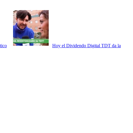
tico
Hoy el Dividendo Digital TDT da la