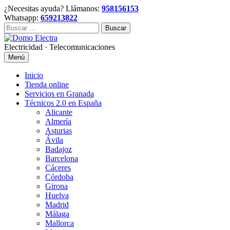
Skip
¿Necesitas ayuda? Llámanos:
958156153
to
Whatsapp:
659213822
content
Buscar:
Electricidad · Telecomunicaciones
Menú
Inicio
Tienda online
Servicios en Granada
Técnicos 2.0 en España
Alicante
Almería
Asturias
Ávila
Badajoz
Barcelona
Cáceres
Córdoba
Girona
Huelva
Madrid
Málaga
Mallorca