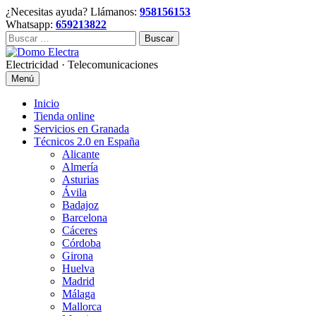
Skip
¿Necesitas ayuda? Llámanos:
958156153
to
Whatsapp:
659213822
content
Buscar:
Electricidad · Telecomunicaciones
Menú
Inicio
Tienda online
Servicios en Granada
Técnicos 2.0 en España
Alicante
Almería
Asturias
Ávila
Badajoz
Barcelona
Cáceres
Córdoba
Girona
Huelva
Madrid
Málaga
Mallorca