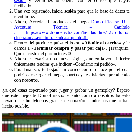
sesion
y verifiques tu cuenta con el correo que hayas
facilitado.
Una vez registrado,
inicia sesión
para que la base de datos te
identifique.
Ahora, Accede al producto del juego
Domo Electra: Una
Aventura Técnica – Capítulo
3 https://www.domoelectra.com/tiendaonline/1275-domo-
electra-una-aventura-tecnica-capitulo-iii
Dentro del producto pulsa el botón «
Añadir al carrito
» y le
damos a «
Terminar compra y pasar por caja
«. ¡Tranquilo!
Que el coste del producto es 0€
Ahora te llevará a una nueva página, que en la zona inferior
únicamente tendrás que indicar «Confirmo mi pedido».
Para finalizar, te llegará un correo con el enlace por el cual
podrás descargar el juego, sonrías y te diviertas aprendiendo
con nosotros.
¿A qué estas esperando para jugar y grabar un gameplay? Espero
que este juego te DomoEmocione tanto como a nosotros haberlo
llevado a cabo. Muchas gracias de corazón a todos los que lo han
hecho posible.