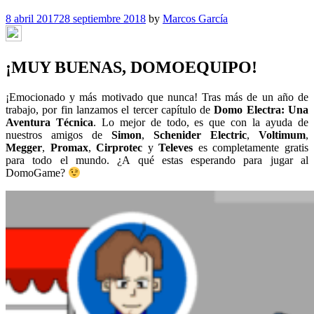
8 abril 2017
28 septiembre 2018
by
Marcos García
¡MUY BUENAS, DOMOEQUIPO!
¡Emocionado y más motivado que nunca! Tras más de un año de
trabajo, por fin lanzamos el tercer capítulo de
Domo Electra: Una
Aventura Técnica
. Lo mejor de todo, es que con la ayuda de
nuestros amigos de
Simon
,
Schenider Electric
,
Voltimum
,
Megger
,
Promax
,
Cirprotec
y
Televes
es completamente gratis
para todo el mundo. ¿A qué estas esperando para jugar al
DomoGame?