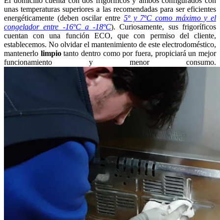
El domicilio cuenta con dos frigoríficos y ambos configurados con
unas temperaturas superiores a las recomendadas para ser eficientes
energéticamente (deben oscilar entre
5º y 7ºC como máximo y el
congelador entre -16ºC a -18ºC
). Curiosamente, sus frigoríficos
cuentan con una función ECO, que con permiso del cliente,
establecemos. No olvidar el mantenimiento de este electrodoméstico,
mantenerlo
limpio
tanto dentro como por fuera, propiciará un mejor
funcionamiento y menor consumo.