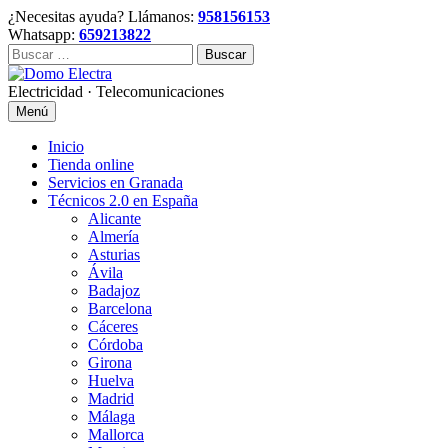
Skip
¿Necesitas ayuda? Llámanos:
958156153
to
Whatsapp:
659213822
content
Buscar:
Electricidad · Telecomunicaciones
Menú
Inicio
Tienda online
Servicios en Granada
Técnicos 2.0 en España
Alicante
Almería
Asturias
Ávila
Badajoz
Barcelona
Cáceres
Córdoba
Girona
Huelva
Madrid
Málaga
Mallorca