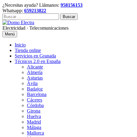
Skip
¿Necesitas ayuda? Llámanos:
958156153
to
Whatsapp:
659213822
content
Buscar:
Electricidad · Telecomunicaciones
Menú
Inicio
Tienda online
Servicios en Granada
Técnicos 2.0 en España
Alicante
Almería
Asturias
Ávila
Badajoz
Barcelona
Cáceres
Córdoba
Girona
Huelva
Madrid
Málaga
Mallorca