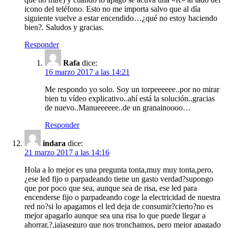
icono del teléfono. Esto no me importa salvo que al día
siguiente vuelve a estar encendido…¿qué no estoy haciendo
bien?. Saludos y gracias.
Responder
Rafa
dice:
16 marzo 2017 a las 14:21
Me respondo yo solo. Soy un torpeeeeee..por no mirar
bien tu vídeo explicativo..ahí está la solución..gracias
de nuevo..Manueeeeee..de un granainoooo…
Responder
indara
dice:
21 marzo 2017 a las 14:16
Hola a lo mejor es una pregunta tonta,muy muy tonta,pero,
¿ese led fijo o parpadeando tiene un gasto verdad?supongo
que por poco que sea, aunque sea de risa, ese led para
encenderse fijo o parpadeando coge la electricidad de nuestra
red no?si lo apagamos el led deja de consumir?cierto?no es
mejor apagarlo aunque sea una risa lo que puede llegar a
ahorrar,?,jajaseguro que nos tronchamos, pero mejor apagado