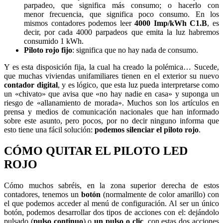
parpadeo, que significa más consumo; o hacerlo con
menor frecuencia, que significa poco consumo. En los
mismos contadores podemos leer
4000 Imp/kWh C1.B
, es
decir, por cada 4000 parpadeos que emita la luz habremos
consumido 1 kWh.
Piloto rojo fijo
: significa que no hay nada de consumo.
Y es esta disposición fija, la cual ha creado la polémica… Sucede,
que muchas viviendas unifamiliares tienen en el exterior su nuevo
contador digital
, y es lógico, que esta luz pueda interpretarse como
un «chivato» que avisa que «no hay nadie en casa» y suponga un
riesgo de «allanamiento de morada». Muchos son los artículos en
prensa y medios de comunicación nacionales que han informado
sobre este asunto, pero pocos, por no decir ninguno informa que
esto tiene una fácil solución:
podemos silenciar el piloto rojo
.
CÓMO QUITAR EL PILOTO LED
ROJO
Cómo muchos sabréis, en la zona superior derecha de estos
contadores, tenemos un
botón
(normalmente de color amarillo) con
el que podemos acceder al menú de configuración. Al ser un único
botón, podemos desarrollar dos tipos de acciones con el: dejándolo
pulsado (
pulso continuo
) o
un pulso o clic
, con estas dos acciones