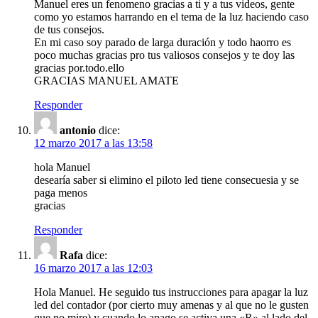
Manuel eres un fenomeno gracias a ti y a tus videos, gente
como yo estamos harrando en el tema de la luz haciendo caso
de tus consejos.
En mi caso soy parado de larga duración y todo haorro es
poco muchas gracias pro tus valiosos consejos y te doy las
gracias por.todo.ello
GRACIAS MANUEL AMATE
Responder
antonio
dice:
12 marzo 2017 a las 13:58
hola Manuel
desearía saber si elimino el piloto led tiene consecuesia y se
paga menos
gracias
Responder
Rafa
dice:
16 marzo 2017 a las 12:03
Hola Manuel. He seguido tus instrucciones para apagar la luz
led del contador (por cierto muy amenas y al que no le gusten
que no mire) y cuando lo apago se activa una «R» al lado del