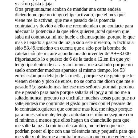
y así no gasta jajaja.
Otra preguntita,me acaban de mandar una carta endesa
diciéndome que no tengo el ipc activado, que el mes que
viene me lo activan, que me e pasado de la potencia
contratada y devido a ello me recomiendan que contacte para
adecuar la potencia a la que ellos quieren ,total quieren que
suba mi contrato,a mi me huele a chamusquina ,porque lo que
mas e llegado a gastar de luz ,a sido este invierno, la factura a
sido 53,45,teniedno en cuenta que a sido por la bomba de
calefacción de mi aire acondicionado inventer de A++3.000
frigorias,solo lo e puesto de 6 de la tarde a 12,en fin que yo
tengo ipc dentro de casa y ami nunca me a saltado porque no
suelo encender muchos aparatos al mismo tiempo, los 53
euros estan por debajo de la media, porque se de gente que le
vienen ciento y pico de euros, no se como me dicen que me e
pasado!!!,e gastado mas luz ese mes señores ,normal, pero no
me e pasado para nada porque saltaría el ipc,y a mi no me a
saltado nunca, procuro no enchufar muchas cosas para que no
salte,endesa me confunde el gasto por mes con el pasarse de
lo contratado,quieren que contrate mas luz, me niego porque
para mi es suficiente, tengo contratado el mínimo,seguire con
el mínimo,a menos que ellos hagan un chanchullo para que
me salte la luz ala mínima de cambio, me refiero que me
podrían poner el ipc con una tolerancia muy pequeña para que
me salte y obligarme a contratar mas sin que yo me entere ,ya