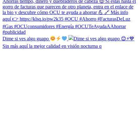
Dime si ves algo guapo
Sin más aquí la mejor calidad en visión nocturna q