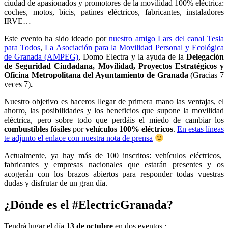
ciudad de apasionados y promotores de la movilidad 100% eléctrica:
coches, motos, bicis, patines eléctricos, fabricantes, instaladores
IRVE…
Este evento ha sido ideado por
nuestro amigo Lars del canal Tesla
para Todos
,
La Asociación para la Movilidad Personal y Ecológica
de Granada (AMPEG)
, Domo Electra y la ayuda de la
Delegación
de Seguridad Ciudadana, Movilidad, Proyectos Estratégicos y
Oficina Metropolitana del Ayuntamiento de Granada
(Gracias 7
veces 7)
.
Nuestro objetivo es haceros llegar de primera mano las ventajas, el
ahorro, las posibilidades y los beneficios que supone la movilidad
eléctrica, pero sobre todo que perdáis el miedo de cambiar los
combustibles fósiles
por
vehículos 100% eléctricos
.
En estas líneas
te adjunto el enlace con nuestra nota de prensa
Actualmente, ya hay más de 100 inscritos: vehículos eléctricos,
fabricantes y empresas nacionales que estarán presentes y os
acogerán con los brazos abiertos para responder todas vuestras
dudas y disfrutar de un gran día.
¿Dónde es el #ElectricGranada?
Tendrá lugar el día
13 de octubre
en dos eventos :