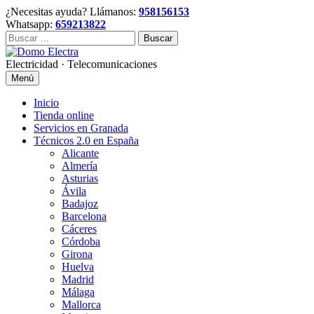
Skip
¿Necesitas ayuda? Llámanos:
958156153
to
Whatsapp:
659213822
content
Buscar:
Electricidad · Telecomunicaciones
Menú
Inicio
Tienda online
Servicios en Granada
Técnicos 2.0 en España
Alicante
Almería
Asturias
Ávila
Badajoz
Barcelona
Cáceres
Córdoba
Girona
Huelva
Madrid
Málaga
Mallorca