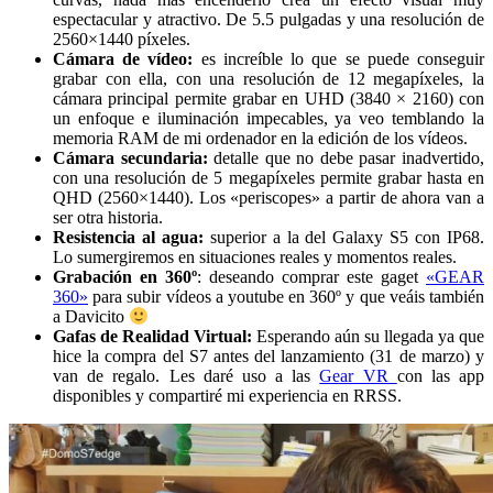
espectacular y atractivo. De 5.5 pulgadas y una resolución de
2560×1440 píxeles.
Cámara de vídeo:
es increíble lo que se puede conseguir
grabar con ella, con una resolución de 12 megapíxeles, la
cámara principal permite grabar en UHD (3840 × 2160) con
un enfoque e iluminación impecables, ya veo temblando la
memoria RAM de mi ordenador en la edición de los vídeos.
Cámara secundaria:
detalle que no debe pasar inadvertido,
con una resolución de 5 megapíxeles permite grabar hasta en
QHD (2560×1440). Los «periscopes» a partir de ahora van a
ser otra historia.
Resistencia al agua:
superior a la del Galaxy S5 con IP68.
Lo sumergiremos en situaciones reales y momentos reales.
Grabación en 360º
: deseando comprar este gaget
«GEAR
360»
para subir vídeos a youtube en 360º y que veáis también
a Davicito
Gafas de Realidad Virtual:
Esperando aún su llegada ya que
hice la compra del S7 antes del lanzamiento (31 de marzo) y
van de regalo. Les daré uso a las
Gear VR
con las app
disponibles y compartiré mi experiencia en RRSS.