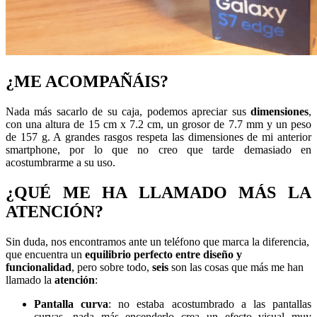
¿ME ACOMPAÑÁIS?
Nada más sacarlo de su caja, podemos apreciar sus
dimensiones
,
con una altura de 15 cm x 7.2 cm, un grosor de 7.7 mm y un peso
de 157 g. A grandes rasgos respeta las dimensiones de mi anterior
smartphone, por lo que no creo que tarde demasiado en
acostumbrarme a su uso.
¿QUÉ ME HA LLAMADO MÁS LA
ATENCIÓN?
Sin duda, nos encontramos ante un teléfono que marca la diferencia,
que encuentra un
equilibrio perfecto entre diseño y
funcionalidad
, pero sobre todo,
seis
son las cosas que más me han
llamado la
atención
:
Pantalla curva
: no estaba acostumbrado a las pantallas
curvas, nada más encenderlo crea un efecto visual muy