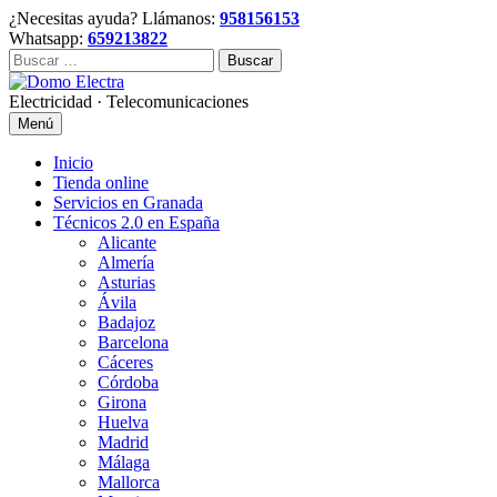
Skip
¿Necesitas ayuda? Llámanos:
958156153
to
Whatsapp:
659213822
content
Buscar:
Electricidad · Telecomunicaciones
Menú
Inicio
Tienda online
Servicios en Granada
Técnicos 2.0 en España
Alicante
Almería
Asturias
Ávila
Badajoz
Barcelona
Cáceres
Córdoba
Girona
Huelva
Madrid
Málaga
Mallorca