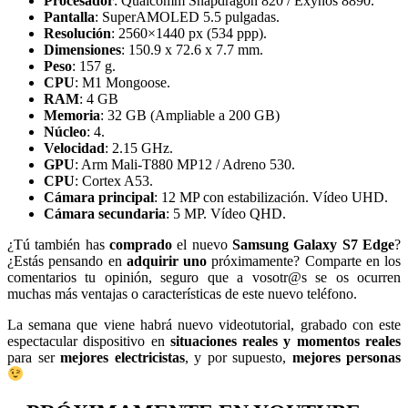
Procesador
: Qualcomm Snapdragon 820 / Exynos 8890.
Pantalla
: SuperAMOLED 5.5 pulgadas.
Resolución
: 2560×1440 px (534 ppp).
Dimensiones
: 150.9 x 72.6 x 7.7 mm.
Peso
: 157 g.
CPU
: M1 Mongoose.
RAM
: 4 GB
Memoria
: 32 GB (Ampliable a 200 GB)
Núcleo
: 4.
Velocidad
: 2.15 GHz.
GPU
: Arm Mali-T880 MP12 / Adreno 530.
CPU
: Cortex A53.
Cámara principal
: 12 MP con estabilización. Vídeo UHD.
Cámara secundaria
: 5 MP. Vídeo QHD.
¿Tú también has
comprado
el nuevo
Samsung Galaxy S7 Edge
?
¿Estás pensando en
adquirir uno
próximamente? Comparte en los
comentarios tu opinión, seguro que a vosotr@s se os ocurren
muchas más ventajas o características de este nuevo teléfono.
La semana que viene habrá nuevo videotutorial, grabado con este
espectacular dispositivo en
situaciones reales y momentos reales
para ser
mejores electricistas
, y por supuesto,
mejores personas