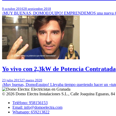
9 octubre 2016
28 septiembre 2018
¡MUY BUENAS, DOMOEQUIPO! EMPRENDEMOS una nueva #DomoAve
Yo vivo con 2,3kW de Potencia Contratada
23 julio 2015
27 marzo 2020
¡Muy buenas, DomoEquipo! Llevaba tiempo queriendo hacer un «tuto»
© 2026
Domo Electra Instalaciones S.L.
,
Calle Joaquina Eguaras, 84
Teléfono: 958156153
Email: info@domoelectra.com
Whatsapp: 659213822