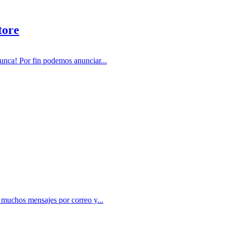
tore
ca! Por fin podemos anunciar...
uchos mensajes por correo y...