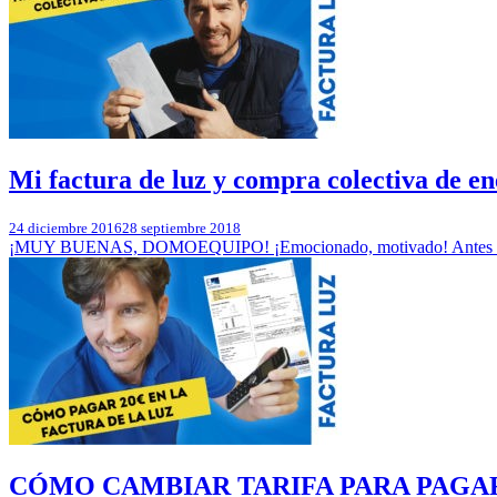
Mi factura de luz y compra colectiva de en
24 diciembre 2016
28 septiembre 2018
¡MUY BUENAS, DOMOEQUIPO! ¡Emocionado, motivado! Antes de co
CÓMO CAMBIAR TARIFA PARA PAGAR