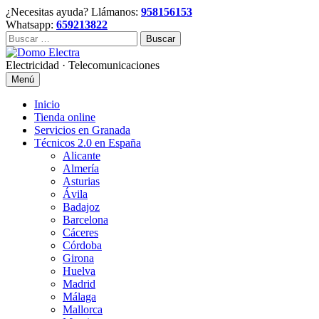
Skip
¿Necesitas ayuda? Llámanos:
958156153
to
Whatsapp:
659213822
content
Buscar:
Electricidad · Telecomunicaciones
Menú
Inicio
Tienda online
Servicios en Granada
Técnicos 2.0 en España
Alicante
Almería
Asturias
Ávila
Badajoz
Barcelona
Cáceres
Córdoba
Girona
Huelva
Madrid
Málaga
Mallorca